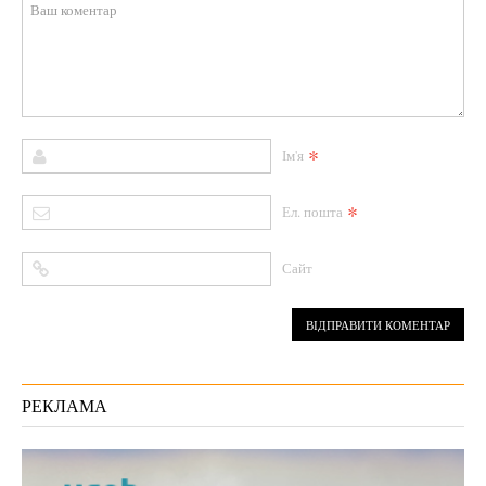
*
Ім'я
*
Ел. пошта
Сайт
РЕКЛАМА