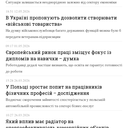
Ситуація залишається неоднорідною залежно від сектору економіки
18:51 12.05.2026
В Україні пропонують дозволити створювати
«військові товариства»
На думку військовослужбовця багато державних функцій можна було б
передати ветеранам-підприємцям
09:17 01.05.2026
Європейський ринок праці зміщує фокус із
дипломів на навички – думка
Роботодавці дедалі частіше визнають, що освіта не гарантує готовності
до роботи
15:28 26.03.2026
У Польщі зростає попит на працівників
фізичних професій – дослідження
Водночас скорочення зайнятості спостерігається у польській
автомобільній промисловості та секторі бізнес-послуг
10:27 26.03.2026
Який вплив має радіатор на
енергоефективність комерційних об’єктів