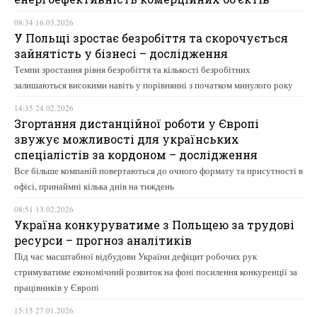
08:34 16.03.2026
У Польщі зростає безробіття та скорочується
зайнятість у бізнесі – дослідження
Темпи зростання рівня безробіття та кількості безробітних
залишаються високими навіть у порівнянні з початком минулого року
14:35 24.02.2026
Згортання дистанційної роботи у Європі
звужує можливості для українських
спеціалістів за кордоном – дослідження
Все більше компаній повертаються до очного формату та присутності в
офісі, принаймні кілька днів на тиждень
08:51 13.02.2026
Україна конкуруватиме з Польщею за трудові
ресурси – прогноз аналітиків
Під час масштабної відбудови України дефіцит робочих рук
стримуватиме економічний розвиток на фоні посилення конкуренції за
працівників у Європі
15:15 27.01.2026