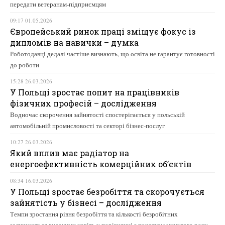
передати ветеранам-підприємцям
09:17 01.05.2026
Європейський ринок праці зміщує фокус із
дипломів на навички – думка
Роботодавці дедалі частіше визнають, що освіта не гарантує готовності
до роботи
15:28 26.03.2026
У Польщі зростає попит на працівників
фізичних професій – дослідження
Водночас скорочення зайнятості спостерігається у польській
автомобільній промисловості та секторі бізнес-послуг
10:27 26.03.2026
Який вплив має радіатор на
енергоефективність комерційних об’єктів
08:34 16.03.2026
У Польщі зростає безробіття та скорочується
зайнятість у бізнесі – дослідження
Темпи зростання рівня безробіття та кількості безробітних
залишаються високими навіть у порівнянні з початком минулого року