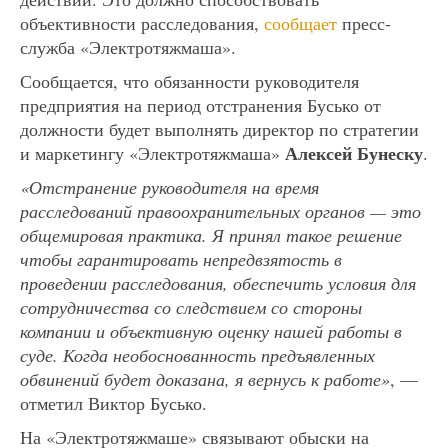
объективности расследования,
сообщает
пресс-
служба «Электротяжмаша».
Сообщается, что обязанности руководителя
предприятия на период отстранения Бусько от
должности будет выполнять директор по стратегии
Алексей Бунеску
и маркетингу «Электротяжмаша»
.
«Отстранение руководителя на время
расследований правоохранительных органов — это
общемировая практика. Я принял такое решение
чтобы гарантировать непредвзятость в
проведении расследования, обеспечить условия для
сотрудничества со следствием со стороны
компании и объективную оценку нашей работы в
суде. Когда необоснованность предъявленных
обвинений будет доказана, я вернусь к работе»
, —
отметил Виктор Бусько.
На «Электротяжмаше» связывают обыски на