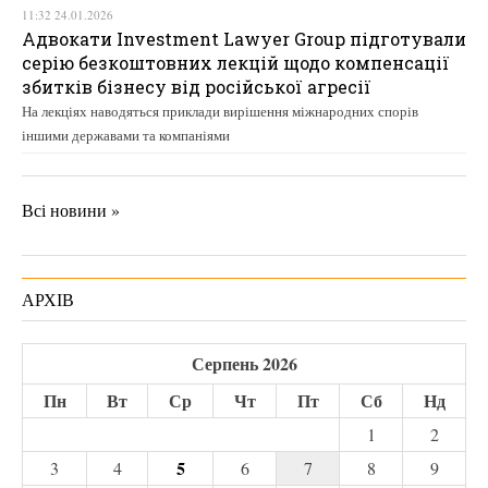
11:32 24.01.2026
Адвокати Investment Lawyer Group підготували
серію безкоштовних лекцій щодо компенсації
збитків бізнесу від російської агресії
На лекціях наводяться приклади вирішення міжнародних спорів
іншими державами та компаніями
Всі новини »
АРХІВ
Серпень 2026
Пн
Вт
Ср
Чт
Пт
Сб
Нд
1
2
5
3
4
6
7
8
9