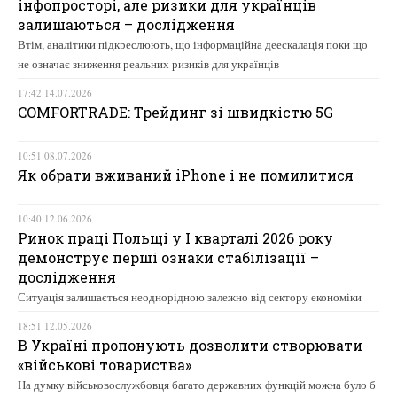
інфопросторі, але ризики для українців
залишаються – дослідження
Втім, аналітики підкреслюють, що інформаційна деескалація поки що
не означає зниження реальних ризиків для українців
17:42 14.07.2026
COMFORTRADE: Трейдинг зі швидкістю 5G
10:51 08.07.2026
Як обрати вживаний iPhone і не помилитися
10:40 12.06.2026
Ринок праці Польщі у І кварталі 2026 року
демонструє перші ознаки стабілізації –
дослідження
Ситуація залишається неоднорідною залежно від сектору економіки
18:51 12.05.2026
В Україні пропонують дозволити створювати
«військові товариства»
На думку військовослужбовця багато державних функцій можна було б