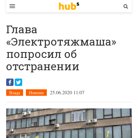
ВЛАДА
Глава
ЕКОНОМІКА
«Электротяжмаша»
БІЗНЕС
попросил об
СТАРТЕР
отстранении
КОНТАКТИ
25.06.2020 11:07
Влада
Новини