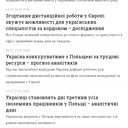
14:35 24.02.2026
Згортання дистанційної роботи у Європі
звужує можливості для українських
спеціалістів за кордоном – дослідження
Все більше компаній повертаються до очного формату та присутності в
офісі, принаймні кілька днів на тиждень
08:51 13.02.2026
Україна конкуруватиме з Польщею за трудові
ресурси – прогноз аналітиків
Під час масштабної відбудови України дефіцит робочих рук
стримуватиме економічний розвиток на фоні посилення конкуренції за
працівників у Європі
15:15 27.01.2026
Українці становлять дві третини усіх
іноземних працівників у Польщі – аналітичні
дані
Українські мігранти у Польщі вирізняються не лише чисельністю, а й
рівнем економічної активності