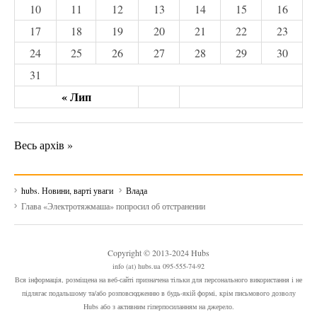
10
11
12
13
14
15
16
17
18
19
20
21
22
23
24
25
26
27
28
29
30
31
« Лип
Весь архів »
hubs. Новини, варті уваги
Влада
Глава «Электротяжмаша» попросил об отстранении
Copyright © 2013-2024 Hubs
info (at) hubs.ua 095-555-74-92
Вся інформація, розміщена на веб-сайті призначена тільки для персонального використання і не
підлягає подальшому та/або розповсюдженню в будь-якій формі, крім письмового дозволу
Hubs або з активним гіперпосиланням на джерело.