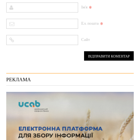
*
Ім'я
*
Ел. пошта
Сайт
РЕКЛАМА