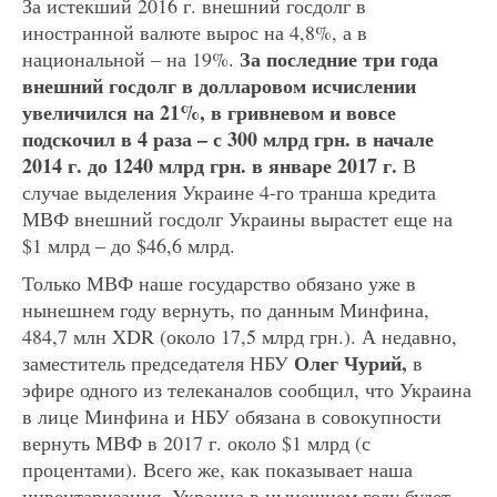
За истекший 2016 г. внешний госдолг в
иностранной валюте вырос на 4,8%, а в
За последние три года
национальной – на 19%.
внешний госдолг в долларовом исчислении
увеличился на 21%, в гривневом и вовсе
подскочил в 4 раза – с 300 млрд грн. в начале
2014 г. до 1240 млрд грн. в январе 2017 г.
В
случае выделения Украине 4-го транша кредита
МВФ внешний госдолг Украины вырастет еще на
$1 млрд – до $46,6 млрд.
Только МВФ наше государство обязано уже в
нынешнем году вернуть, по данным Минфина,
484,7 млн XDR (около 17,5 млрд грн.). А недавно,
Олег Чурий,
заместитель председателя НБУ
в
эфире одного из телеканалов сообщил, что Украина
в лице Минфина и НБУ обязана в совокупности
вернуть МВФ в 2017 г. около $1 млрд (с
процентами). Всего же, как показывает наша
инвентаризация, Украина в нынешнем году будет