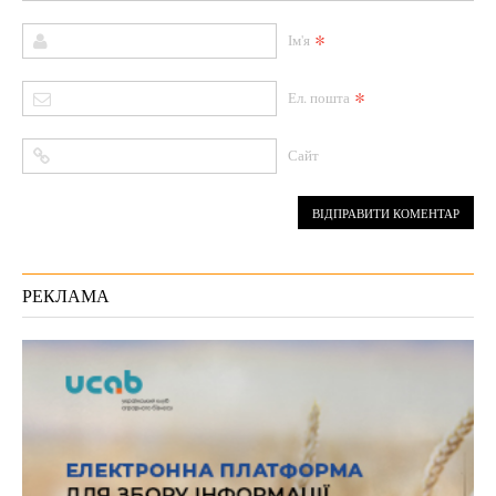
*
Ім'я
*
Ел. пошта
Сайт
РЕКЛАМА