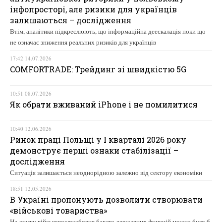
інфопросторі, але ризики для українців
залишаються – дослідження
Втім, аналітики підкреслюють, що інформаційна деескалація поки що
не означає зниження реальних ризиків для українців
17:42 14.07.2026
COMFORTRADE: Трейдинг зі швидкістю 5G
10:51 08.07.2026
Як обрати вживаний iPhone і не помилитися
10:40 12.06.2026
Ринок праці Польщі у І кварталі 2026 року
демонструє перші ознаки стабілізації –
дослідження
Ситуація залишається неоднорідною залежно від сектору економіки
18:51 12.05.2026
В Україні пропонують дозволити створювати
«військові товариства»
На думку військовослужбовця багато державних функцій можна було б