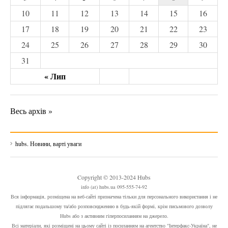
10
11
12
13
14
15
16
17
18
19
20
21
22
23
24
25
26
27
28
29
30
31
« Лип
Весь архів »
hubs. Новини, варті уваги
Copyright © 2013-2024 Hubs
info (at) hubs.ua 095-555-74-92
Вся інформація, розміщена на веб-сайті призначена тільки для персонального використання і не
підлягає подальшому та/або розповсюдженню в будь-якій формі, крім письмового дозволу
Hubs або з активним гіперпосиланням на джерело.
Всі матеріали, які розміщені на цьому сайті із посиланням на агентство "Інтерфакс-Україна", не