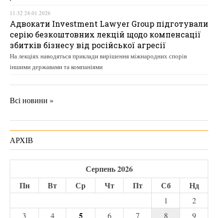
11:32 24.01.2026
Адвокати Investment Lawyer Group підготували
серію безкоштовних лекцій щодо компенсації
збитків бізнесу від російської агресії
На лекціях наводяться приклади вирішення міжнародних спорів
іншими державами та компаніями
Всі новини »
АРХІВ
Серпень 2026
Пн
Вт
Ср
Чт
Пт
Сб
Нд
1
2
5
3
4
6
7
8
9