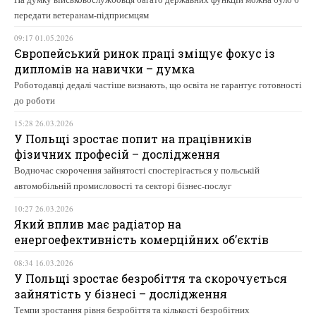
передати ветеранам-підприємцям
09:17 01.05.2026
Європейський ринок праці зміщує фокус із
дипломів на навички – думка
Роботодавці дедалі частіше визнають, що освіта не гарантує готовності
до роботи
15:28 26.03.2026
У Польщі зростає попит на працівників
фізичних професій – дослідження
Водночас скорочення зайнятості спостерігається у польській
автомобільній промисловості та секторі бізнес-послуг
10:27 26.03.2026
Який вплив має радіатор на
енергоефективність комерційних об’єктів
08:34 16.03.2026
У Польщі зростає безробіття та скорочується
зайнятість у бізнесі – дослідження
Темпи зростання рівня безробіття та кількості безробітних