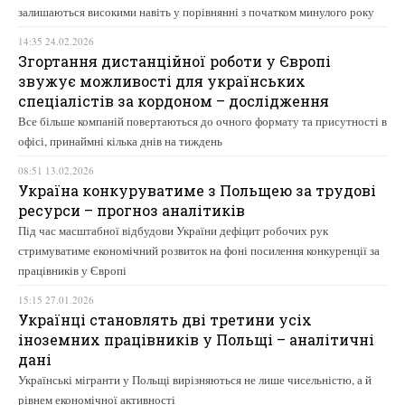
залишаються високими навіть у порівнянні з початком минулого року
14:35 24.02.2026
Згортання дистанційної роботи у Європі
звужує можливості для українських
спеціалістів за кордоном – дослідження
Все більше компаній повертаються до очного формату та присутності в
офісі, принаймні кілька днів на тиждень
08:51 13.02.2026
Україна конкуруватиме з Польщею за трудові
ресурси – прогноз аналітиків
Під час масштабної відбудови України дефіцит робочих рук
стримуватиме економічний розвиток на фоні посилення конкуренції за
працівників у Європі
15:15 27.01.2026
Українці становлять дві третини усіх
іноземних працівників у Польщі – аналітичні
дані
Українські мігранти у Польщі вирізняються не лише чисельністю, а й
рівнем економічної активності