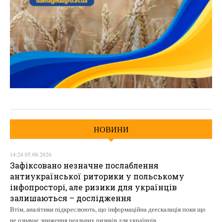
НОВИНИ
14:24 05.08.2026
Зафіксовано незначне послаблення
антиукраїнської риторики у польському
інфопросторі, але ризики для українців
залишаються – дослідження
Втім, аналітики підкреслюють, що інформаційна деескалація поки що
не означає зниження реальних ризиків для українців