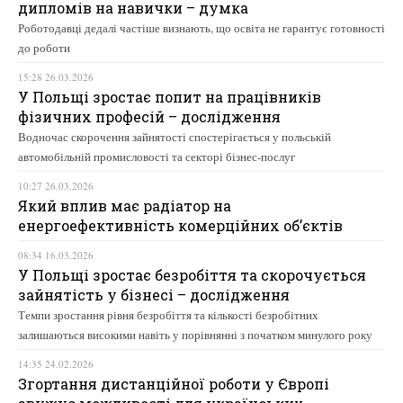
дипломів на навички – думка
Роботодавці дедалі частіше визнають, що освіта не гарантує готовності
до роботи
15:28 26.03.2026
У Польщі зростає попит на працівників
фізичних професій – дослідження
Водночас скорочення зайнятості спостерігається у польській
автомобільній промисловості та секторі бізнес-послуг
10:27 26.03.2026
Який вплив має радіатор на
енергоефективність комерційних об’єктів
08:34 16.03.2026
У Польщі зростає безробіття та скорочується
зайнятість у бізнесі – дослідження
Темпи зростання рівня безробіття та кількості безробітних
залишаються високими навіть у порівнянні з початком минулого року
14:35 24.02.2026
Згортання дистанційної роботи у Європі