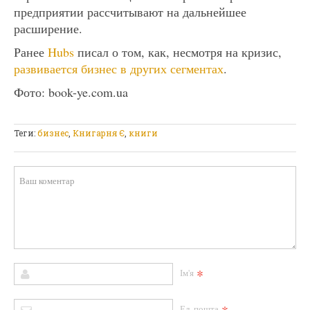
предприятии рассчитывают на дальнейшее
расширение.
Ранее
Hubs
писал о том, как, несмотря на кризис,
развивается бизнес в других сегментах
.
Фото: book-ye.com.ua
Теги:
бизнес
,
Книгарня Є
,
книги
*
Ім'я
Ел. пошта