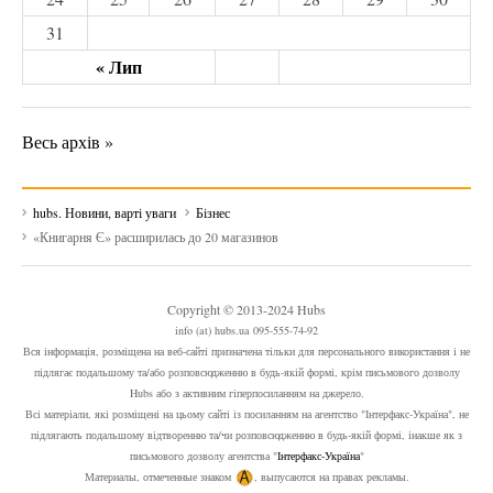
31
« Лип
Весь архів »
hubs. Новини, варті уваги
Бізнес
«Книгарня Є» расширилась до 20 магазинов
Copyright © 2013-2024 Hubs
info (at) hubs.ua 095-555-74-92
Вся інформація, розміщена на веб-сайті призначена тільки для персонального використання і не
підлягає подальшому та/або розповсюдженню в будь-якій формі, крім письмового дозволу
Hubs або з активним гіперпосиланням на джерело.
Всі матеріали, які розміщені на цьому сайті із посиланням на агентство "Інтерфакс-Україна", не
підлягають подальшому відтворенню та/чи розповсюдженню в будь-якій формі, інакше як з
письмового дозволу агентства "
Інтерфакс-Україна
"
Материалы, отмеченные знаком
, выпусаются на правах рекламы.