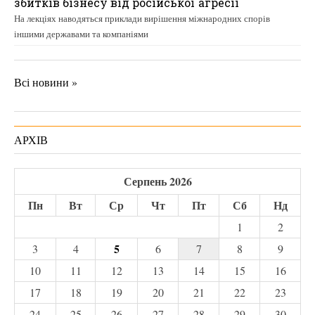
збитків бізнесу від російської агресії
На лекціях наводяться приклади вирішення міжнародних спорів
іншими державами та компаніями
Всі новини »
АРХІВ
Серпень 2026
Пн
Вт
Ср
Чт
Пт
Сб
Нд
1
2
5
3
4
6
7
8
9
10
11
12
13
14
15
16
17
18
19
20
21
22
23
24
25
26
27
28
29
30