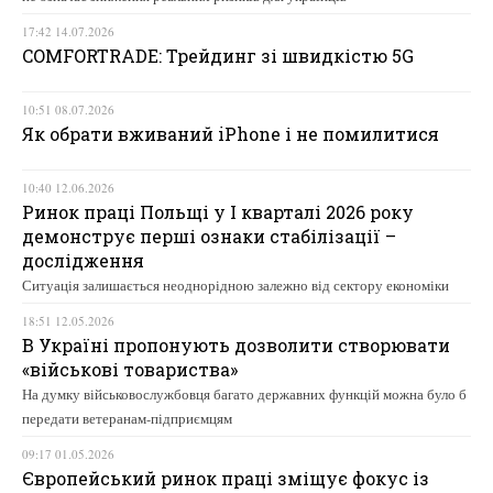
17:42 14.07.2026
COMFORTRADE: Трейдинг зі швидкістю 5G
10:51 08.07.2026
Як обрати вживаний iPhone і не помилитися
10:40 12.06.2026
Ринок праці Польщі у І кварталі 2026 року
демонструє перші ознаки стабілізації –
дослідження
Ситуація залишається неоднорідною залежно від сектору економіки
18:51 12.05.2026
В Україні пропонують дозволити створювати
«військові товариства»
На думку військовослужбовця багато державних функцій можна було б
передати ветеранам-підприємцям
09:17 01.05.2026
Європейський ринок праці зміщує фокус із