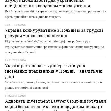
звужує можливості для українських
спеціалістів за кордоном – дослідження
Все більше компаній повертаються до очного формату та присутності в
офісі, принаймні кілька днів на тиждень
08:51 13.02.2026
Україна конкуруватиме з Польщею за трудові
ресурси – прогноз аналітиків
Під час масштабної відбудови України дефіцит робочих рук
стримуватиме економічний розвиток на фоні посилення конкуренції за
працівників у Європі
15:15 27.01.2026
Українці становлять дві третини усіх
іноземних працівників у Польщі – аналітичні
дані
Українські мігранти у Польщі вирізняються не лише чисельністю, а й
рівнем економічної активності
11:32 24.01.2026
Адвокати Investment Lawyer Group підготували
серію безкоштовних лекцій щодо компенсації