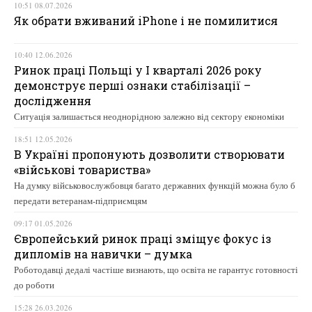
10:51 08.07.2026
Як обрати вживаний iPhone і не помилитися
10:40 12.06.2026
Ринок праці Польщі у І кварталі 2026 року
демонструє перші ознаки стабілізації –
дослідження
Ситуація залишається неоднорідною залежно від сектору економіки
18:51 12.05.2026
В Україні пропонують дозволити створювати
«військові товариства»
На думку військовослужбовця багато державних функцій можна було б
передати ветеранам-підприємцям
09:17 01.05.2026
Європейський ринок праці зміщує фокус із
дипломів на навички – думка
Роботодавці дедалі частіше визнають, що освіта не гарантує готовності
до роботи
15:28 26.03.2026