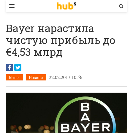
ВЛАДА
Bayer нарастила
ЕКОНОМІКА
чистую прибыль до
БІЗНЕС
€4,53 млрд
СТАРТЕР
КОНТАКТИ
22.02.2017 10:56
Бізнес
Новини