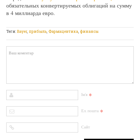
обязательных конвертируемых облигаций на сумму
в 4 миллиарда евро.
Теги:
Bayer
,
прибыль
,
Фармацевтика
,
финансы
*
Ім'я
*
Ел. пошта
Сайт