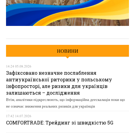
НОВИНИ
14:24 05.08.2026
Зафіксовано незначне послаблення
антиукраїнської риторики у польському
інфопросторі, але ризики для українців
залишаються – дослідження
Втім, аналітики підкреслюють, що інформаційна деескалація поки що
не означає зниження реальних ризиків для українців
17:42 14.07.2026
COMFORTRADE: Трейдинг зі швидкістю 5G