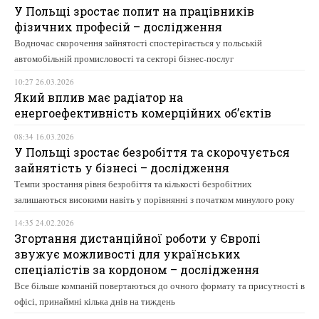
У Польщі зростає попит на працівників
фізичних професій – дослідження
Водночас скорочення зайнятості спостерігається у польській
автомобільній промисловості та секторі бізнес-послуг
10:27 26.03.2026
Який вплив має радіатор на
енергоефективність комерційних об’єктів
08:34 16.03.2026
У Польщі зростає безробіття та скорочується
зайнятість у бізнесі – дослідження
Темпи зростання рівня безробіття та кількості безробітних
залишаються високими навіть у порівнянні з початком минулого року
14:35 24.02.2026
Згортання дистанційної роботи у Європі
звужує можливості для українських
спеціалістів за кордоном – дослідження
Все більше компаній повертаються до очного формату та присутності в
офісі, принаймні кілька днів на тиждень