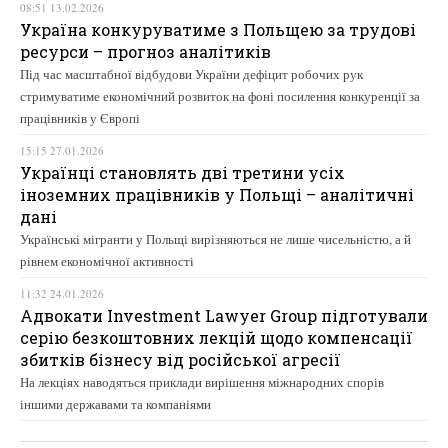
08:51 13.02.2026
Україна конкуруватиме з Польщею за трудові
ресурси – прогноз аналітиків
Під час масштабної відбудови України дефіцит робочих рук
стримуватиме економічний розвиток на фоні посилення конкуренції за
працівників у Європі
15:15 27.01.2026
Українці становлять дві третини усіх
іноземних працівників у Польщі – аналітичні
дані
Українські мігранти у Польщі вирізняються не лише чисельністю, а й
рівнем економічної активності
11:32 24.01.2026
Адвокати Investment Lawyer Group підготували
серію безкоштовних лекцій щодо компенсації
збитків бізнесу від російської агресії
На лекціях наводяться приклади вирішення міжнародних спорів
іншими державами та компаніями