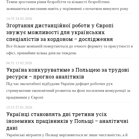
Темпи зростання рівня безробіття та кількості безробітних
залишаються високими навіть у порівнянні з початком минулого року
14:35 24.02.2026
Згортання дистанційної роботи у Європі
звужує можливості для українських
спеціалістів за кордоном – дослідження
Все більше компаній повертаються до очного формату та присутності в
офісі, принаймні кілька днів на тиждень
08:51 13.02.2026
Україна конкуруватиме з Польщею за трудові
ресурси – прогноз аналітиків
Під час масштабної відбудови України дефіцит робочих рук
стримуватиме економічний розвиток на фоні посилення конкуренції за
працівників у Європі
15:15 27.01.2026
Українці становлять дві третини усіх
іноземних працівників у Польщі – аналітичні
дані
Українські мігранти у Польщі вирізняються не лише чисельністю, а й