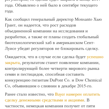
года. Объявлено о ней было в сентябре текущего
года.
Как сообщил генеральный директор Monsanto Хью
Грант, он надеется, что рост расходов
объединенной компании на исследования и
разработки, а также ее планы создать глобальный
биотехнологический хаб в американском Сент-
Луисе убедят регуляторов не блокировать сделку.
Ожидается, что в случае если сделка будет
успешно
закрыта
, результатом станет появление компании,
контролирующей более четверти мирового рынка
семян и пестицидов, способная составить
конкуренцию гигантам DuPont Co. и Dow Chemical
Co, объявившим о слиянии в декабре 2015-го.
Ранее стало известно, что
Bayer намерен оплатить
сделку денежными средствами и акциями
. В
частности, немецкая компания получит от пяти