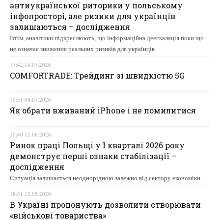
антиукраїнської риторики у польському
інфопросторі, але ризики для українців
залишаються – дослідження
Втім, аналітики підкреслюють, що інформаційна деескалація поки що
не означає зниження реальних ризиків для українців
17:42 14.07.2026
COMFORTRADE: Трейдинг зі швидкістю 5G
10:51 08.07.2026
Як обрати вживаний iPhone і не помилитися
10:40 12.06.2026
Ринок праці Польщі у І кварталі 2026 року
демонструє перші ознаки стабілізації –
дослідження
Ситуація залишається неоднорідною залежно від сектору економіки
18:51 12.05.2026
В Україні пропонують дозволити створювати
«військові товариства»