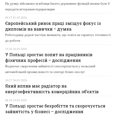
На думку військовослужбовця багато державних функцій можна було б
передати ветеранам-підприємцям
09:17 01.05.2026
Європейський ринок праці зміщує фокус із
дипломів на навички – думка
Роботодавці дедалі частіше визнають, що освіта не гарантує готовності
до роботи
15:28 26.03.2026
У Польщі зростає попит на працівників
фізичних професій – дослідження
Водночас скорочення зайнятості спостерігається у польській
автомобільній промисловості та секторі бізнес-послуг
10:27 26.03.2026
Який вплив має радіатор на
енергоефективність комерційних об’єктів
08:34 16.03.2026
У Польщі зростає безробіття та скорочується
зайнятість у бізнесі – дослідження