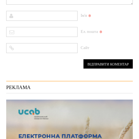
*
Ім'я
*
Ел. пошта
Сайт
РЕКЛАМА