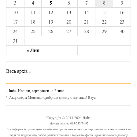
5
3
4
6
7
8
9
10
11
12
13
14
15
16
17
18
19
20
21
22
23
24
25
26
27
28
29
30
31
« Лип
Весь архів »
hubs. Новини, варті уваги
Бізнес
Акционеры Monsanto одобрили сделку с немецкой Bayer
Copyright © 2013-2024 Hubs
info (at) hubs.ua 095-555-74-92
Вся інформація, розміщена на веб-сайті призначена тільки для персонального використання і не
підлягає подальшому та/або розповсюдженню в будь-якій формі, крім письмового дозволу