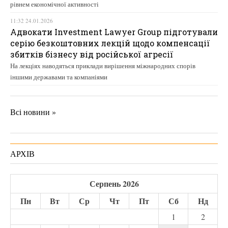
рівнем економічної активності
11:32 24.01.2026
Адвокати Investment Lawyer Group підготували
серію безкоштовних лекцій щодо компенсації
збитків бізнесу від російської агресії
На лекціях наводяться приклади вирішення міжнародних спорів
іншими державами та компаніями
Всі новини »
АРХІВ
Серпень 2026
Пн
Вт
Ср
Чт
Пт
Сб
Нд
1
2