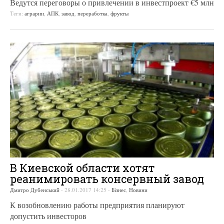
Ведутся переговоры о привлечении в инвестпроект €5 млн
Теги:
аграрии
,
АПК
,
завод
,
переработка
,
фрукты
В Киевской области хотят
реанимировать консервный завод
Дмитро Дубенський
-
28.01.2017 14:25
-
Бізнес
,
Новини
К возобновлению работы предприятия планируют
допустить инвесторов