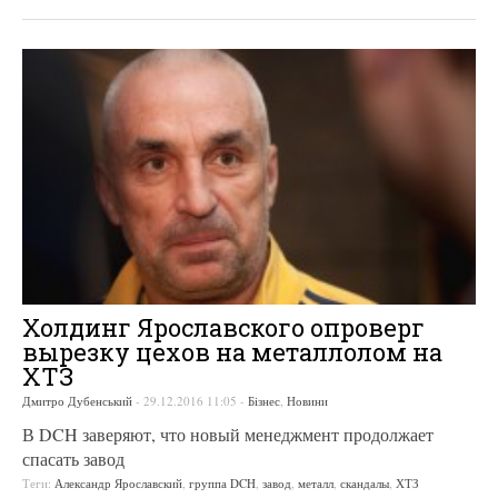
Холдинг Ярославского опроверг
вырезку цехов на металлолом на
ХТЗ
Дмитро Дубенський
-
29.12.2016 11:05
-
Бізнес
,
Новини
В DCH заверяют, что новый менеджмент продолжает
спасать завод
Теги:
Александр Ярославский
,
группа DCH
,
завод
,
металл
,
скандалы
,
ХТЗ