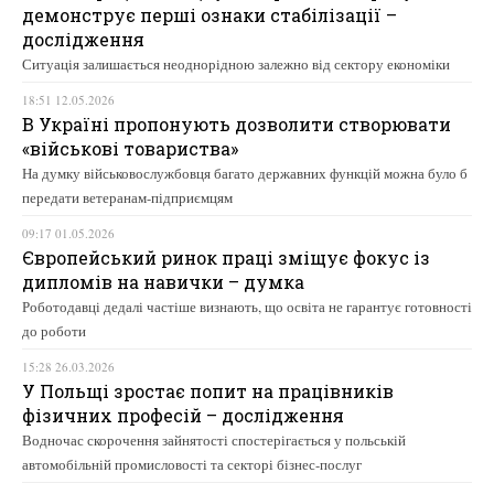
демонструє перші ознаки стабілізації –
дослідження
Ситуація залишається неоднорідною залежно від сектору економіки
18:51 12.05.2026
В Україні пропонують дозволити створювати
«військові товариства»
На думку військовослужбовця багато державних функцій можна було б
передати ветеранам-підприємцям
09:17 01.05.2026
Європейський ринок праці зміщує фокус із
дипломів на навички – думка
Роботодавці дедалі частіше визнають, що освіта не гарантує готовності
до роботи
15:28 26.03.2026
У Польщі зростає попит на працівників
фізичних професій – дослідження
Водночас скорочення зайнятості спостерігається у польській
автомобільній промисловості та секторі бізнес-послуг