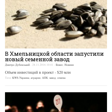
В Хмельницкой области запустили
новый семенной завод
Дмитро Дубенський
-
28.11.2016 10:41
-
Бізнес
,
Новини
Объем инвестиций в проект - $20 млн
Теги:
KWS-Украина
,
аграрии
,
АПК
,
завод
,
семена