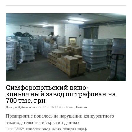
Симферопольский вино-
коньячный завод оштрафован на
700 тыс. грн
Дмитро Дубенський
-
27.12.2016 13:43
-
Бізнес
,
Новини
Предприятие попалось на нарушении конкурентного
законодательства и скрытии данных
Теги:
АМКУ
,
виноделие
,
завод
,
коньяк
,
скандалы
,
штраф