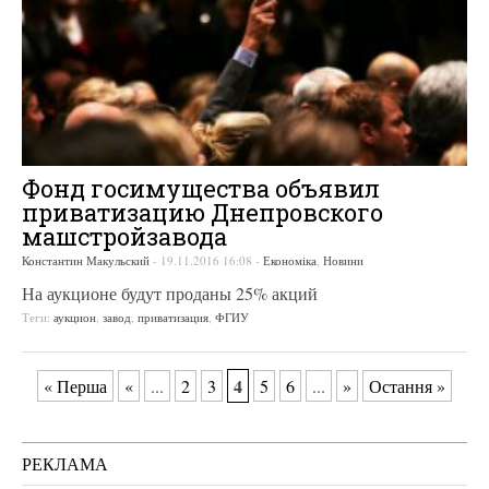
Фонд госимущества объявил
приватизацию Днепровского
машстройзавода
Константин Макульский
-
19.11.2016 16:08
-
Економіка
,
Новини
На аукционе будут проданы 25% акций
Теги:
аукцион
,
завод
,
приватизация
,
ФГИУ
4
« Перша
«
...
2
3
5
6
...
»
Остання »
РЕКЛАМА