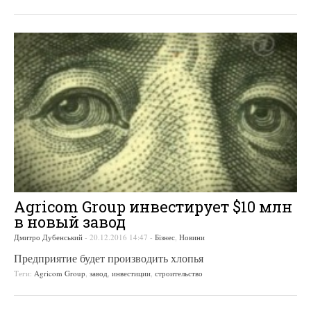
Agricom Group инвестирует $10 млн
в новый завод
Дмитро Дубенський
-
20.12.2016 14:47
-
Бізнес
,
Новини
Предприятие будет производить хлопья
Теги:
Agricom Group
,
завод
,
инвестиции
,
строительство