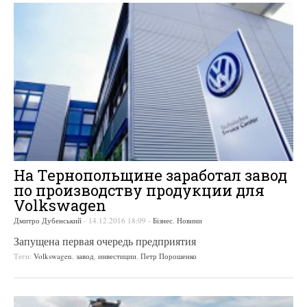
На Тернопольщине заработал завод
по производству продукции для
Volkswagen
Дмитро Дубенський
-
14.12.2016 18:09
-
Бізнес
,
Новини
Запущена первая очередь предприятия
Теги:
Volkswagen
,
завод
,
инвестиции
,
Петр Порошенко