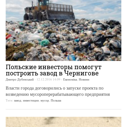
Польские инвесторы помогут
построить завод в Чернигове
Дмитро Дубенський
-
12.12.2016 14:09
-
Економіка
,
Новини
Власти города договорились о запуске проекта по
возведению мусороперерабатывающего предприятия
Теги:
завод
,
инвестиции
,
мусор
,
Польша