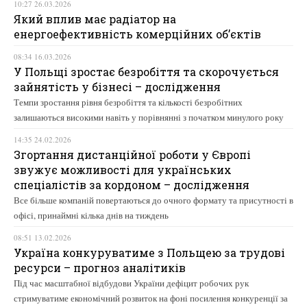
10:27 26.03.2026
Який вплив має радіатор на
енергоефективність комерційних об’єктів
08:34 16.03.2026
У Польщі зростає безробіття та скорочується
зайнятість у бізнесі – дослідження
Темпи зростання рівня безробіття та кількості безробітних
залишаються високими навіть у порівнянні з початком минулого року
14:35 24.02.2026
Згортання дистанційної роботи у Європі
звужує можливості для українських
спеціалістів за кордоном – дослідження
Все більше компаній повертаються до очного формату та присутності в
офісі, принаймні кілька днів на тиждень
08:51 13.02.2026
Україна конкуруватиме з Польщею за трудові
ресурси – прогноз аналітиків
Під час масштабної відбудови України дефіцит робочих рук
стримуватиме економічний розвиток на фоні посилення конкуренції за