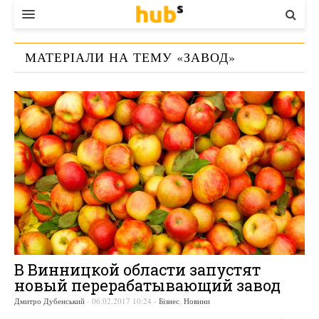
ВЛАДА
МАТЕРІАЛИ НА ТЕМУ «
ЗАВОД
»
ЕКОНОМІКА
БІЗНЕС
СТАРТЕР
КОНТАКТИ
В Винницкой области запустят
новый перерабатывающий завод
Дмитро Дубенський
-
06.02.2017 10:24
-
Бізнес
,
Новини