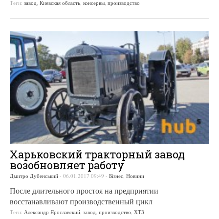
Теги:
завод
,
Киевская область
,
консервы
,
производство
Харьковский тракторный завод
возобновляет работу
Дмитро Дубенський
-
06.01.2017 09:49
-
Бізнес
,
Новини
После длительного простоя на предприятии
восстанавливают производственный цикл
Теги:
Александр Ярославский
,
завод
,
производство
,
ХТЗ