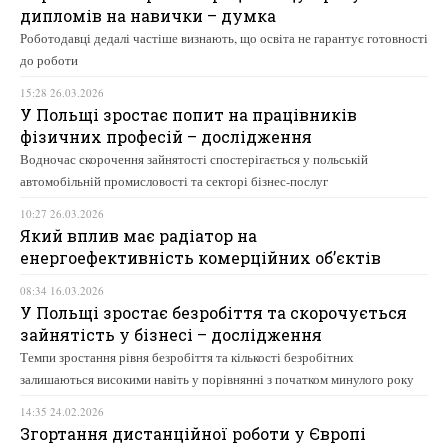
дипломів на навички – думка
Роботодавці дедалі частіше визнають, що освіта не гарантує готовності
до роботи
15:28 26.03.2026
У Польщі зростає попит на працівників
фізичних професій – дослідження
Водночас скорочення зайнятості спостерігається у польській
автомобільній промисловості та секторі бізнес-послуг
10:27 26.03.2026
Який вплив має радіатор на
енергоефективність комерційних об’єктів
08:34 16.03.2026
У Польщі зростає безробіття та скорочується
зайнятість у бізнесі – дослідження
Темпи зростання рівня безробіття та кількості безробітних
залишаються високими навіть у порівнянні з початком минулого року
14:35 24.02.2026
Згортання дистанційної роботи у Європі