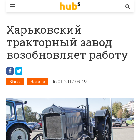
ВЛАДА
Харьковский
ЕКОНОМІКА
тракторный завод
БІЗНЕС
возобновляет работу
СТАРТЕР
КОНТАКТИ
06.01.2017 09:49
Бізнес
Новини