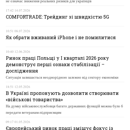
не означає зниження реальних ризиків для українців
17:42 14.07.2026
COMFORTRADE: Трейдинг зі швидкістю 5G
10:51 08.07.2026
Як обрати вживаний iPhone і не помилитися
10:40 12.06.2026
Ринок праці Польщі у І кварталі 2026 року
демонструє перші ознаки стабілізації –
дослідження
Ситуація залишається неоднорідною залежно від сектору економіки
18:51 12.05.2026
В Україні пропонують дозволити створювати
«військові товариства»
На думку військовослужбовця багато державних функцій можна було б
передати ветеранам-підприємцям
09:17 01.05.2026
Європейський ринок праці зміщує фокус із