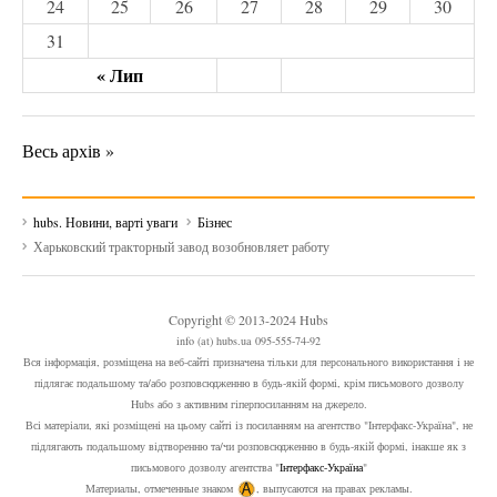
24
25
26
27
28
29
30
31
« Лип
Весь архів »
hubs. Новини, варті уваги
Бізнес
Харьковский тракторный завод возобновляет работу
Copyright © 2013-2024 Hubs
info (at) hubs.ua 095-555-74-92
Вся інформація, розміщена на веб-сайті призначена тільки для персонального використання і не
підлягає подальшому та/або розповсюдженню в будь-якій формі, крім письмового дозволу
Hubs або з активним гіперпосиланням на джерело.
Всі матеріали, які розміщені на цьому сайті із посиланням на агентство "Інтерфакс-Україна", не
підлягають подальшому відтворенню та/чи розповсюдженню в будь-якій формі, інакше як з
письмового дозволу агентства "
Інтерфакс-Україна
"
Материалы, отмеченные знаком
, выпусаются на правах рекламы.