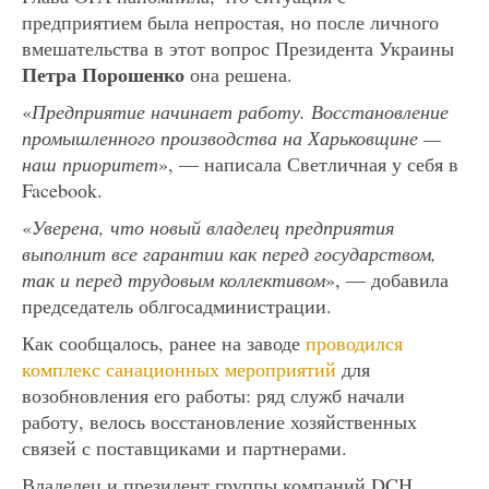
предприятием была непростая, но после личного
вмешательства в этот вопрос Президента Украины
Петра Порошенко
она решена.
«
Предприятие начинает работу. Восстановление
промышленного производства на Харьковщине —
наш приоритет
», — написала Светличная у себя в
Faceboоk.
«
Уверена, что новый владелец предприятия
выполнит все гарантии как перед государством,
так и перед трудовым коллективом
», — добавила
председатель облгосадминистрации.
Как сообщалось, ранее на заводе
проводился
комплекс санационных мероприятий
для
возобновления его работы: ряд служб начали
работу, велось восстановление хозяйственных
связей с поставщиками и партнерами.
Владелец и президент группы компаний DCH