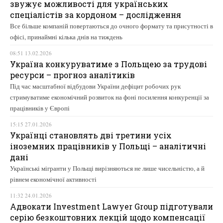
звужує можливості для українських
спеціалістів за кордоном – дослідження
Все більше компаній повертаються до очного формату та присутності в
офісі, принаймні кілька днів на тиждень
08:51 13.02.2026
Україна конкуруватиме з Польщею за трудові
ресурси – прогноз аналітиків
Під час масштабної відбудови України дефіцит робочих рук
стримуватиме економічний розвиток на фоні посилення конкуренції за
працівників у Європі
15:15 27.01.2026
Українці становлять дві третини усіх
іноземних працівників у Польщі – аналітичні
дані
Українські мігранти у Польщі вирізняються не лише чисельністю, а й
рівнем економічної активності
11:32 24.01.2026
Адвокати Investment Lawyer Group підготували
серію безкоштовних лекцій щодо компенсації