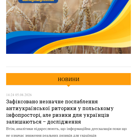
НОВИНИ
14:24 05.08.2026
Зафіксовано незначне послаблення
антиукраїнської риторики у польському
інфопросторі, але ризики для українців
залишаються – дослідження
Втім, аналітики підкреслюють, що інформаційна деескалація поки що
не означає зниження реальних ризиків для українців