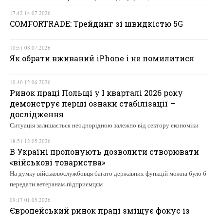
17:42 14.07.2026
COMFORTRADE: Трейдинг зі швидкістю 5G
10:51 08.07.2026
Як обрати вживаний iPhone і не помилитися
10:40 12.06.2026
Ринок праці Польщі у І кварталі 2026 року
демонструє перші ознаки стабілізації –
дослідження
Ситуація залишається неоднорідною залежно від сектору економіки
18:51 12.05.2026
В Україні пропонують дозволити створювати
«військові товариства»
На думку військовослужбовця багато державних функцій можна було б
передати ветеранам-підприємцям
09:17 01.05.2026
Європейський ринок праці зміщує фокус із