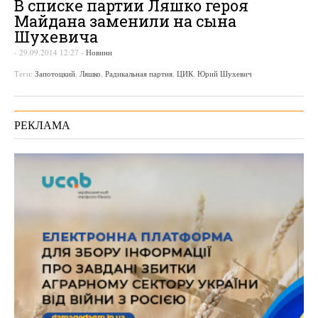
В списке партии Ляшко героя
Майдана заменили на сына
Шухевича
-
29.09.2014 12:27
-
Новини
Теги:
Запотоцкий
,
Ляшко
,
Радикальная партия
,
ЦИК
,
Юрий Шухевич
РЕКЛАМА