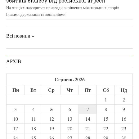
збитків бізнесу від російської агресії
На лекціях наводяться приклади вирішення міжнародних спорів
іншими державами та компаніями
Всі новини »
АРХІВ
Серпень 2026
Пн
Вт
Ср
Чт
Пт
Сб
Нд
1
2
5
3
4
6
7
8
9
10
11
12
13
14
15
16
17
18
19
20
21
22
23
24
25
26
27
28
29
30