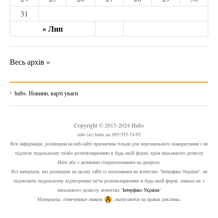
31
« Лип
Весь архів »
hubs. Новини, варті уваги
Copyright © 2013-2024 Hubs
info (at) hubs.ua 095-555-74-92
Вся інформація, розміщена на веб-сайті призначена тільки для персонального використання і не
підлягає подальшому та/або розповсюдженню в будь-якій формі, крім письмового дозволу
Hubs або з активним гіперпосиланням на джерело.
Всі матеріали, які розміщені на цьому сайті із посиланням на агентство "Інтерфакс-Україна", не
підлягають подальшому відтворенню та/чи розповсюдженню в будь-якій формі, інакше як з
письмового дозволу агентства "
Інтерфакс-Україна
"
Материалы, отмеченные знаком
, выпусаются на правах рекламы.