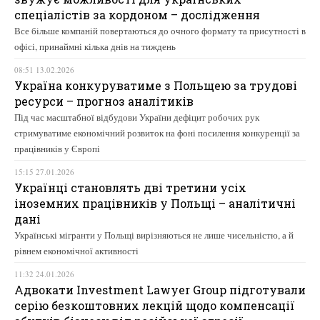
спеціалістів за кордоном – дослідження
Все більше компаній повертаються до очного формату та присутності в
офісі, принаймні кілька днів на тиждень
08:51 13.02.2026
Україна конкуруватиме з Польщею за трудові
ресурси – прогноз аналітиків
Під час масштабної відбудови України дефіцит робочих рук
стримуватиме економічний розвиток на фоні посилення конкуренції за
працівників у Європі
15:15 27.01.2026
Українці становлять дві третини усіх
іноземних працівників у Польщі – аналітичні
дані
Українські мігранти у Польщі вирізняються не лише чисельністю, а й
рівнем економічної активності
11:32 24.01.2026
Адвокати Investment Lawyer Group підготували
серію безкоштовних лекцій щодо компенсації