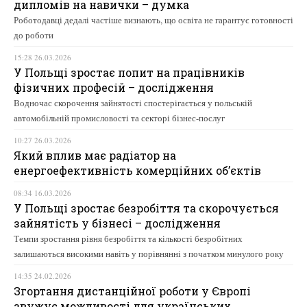
дипломів на навички – думка
Роботодавці дедалі частіше визнають, що освіта не гарантує готовності
до роботи
15:28 26.03.2026
У Польщі зростає попит на працівників
фізичних професій – дослідження
Водночас скорочення зайнятості спостерігається у польській
автомобільній промисловості та секторі бізнес-послуг
10:27 26.03.2026
Який вплив має радіатор на
енергоефективність комерційних об’єктів
08:34 16.03.2026
У Польщі зростає безробіття та скорочується
зайнятість у бізнесі – дослідження
Темпи зростання рівня безробіття та кількості безробітних
залишаються високими навіть у порівнянні з початком минулого року
14:35 24.02.2026
Згортання дистанційної роботи у Європі
звужує можливості для українських