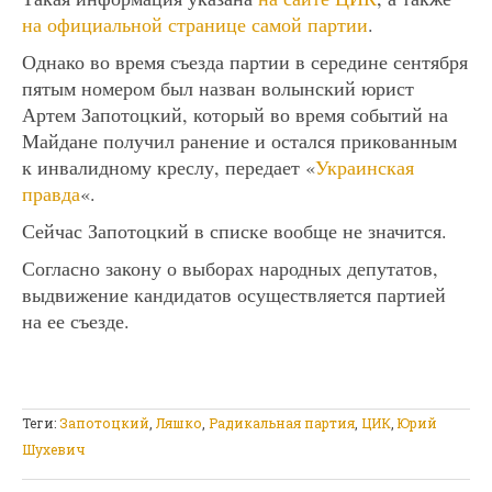
на официальной странице самой партии
.
Однако во время съезда партии в середине сентября
пятым номером был назван волынский юрист
Артем Запотоцкий, который во время событий на
Майдане получил ранение и остался прикованным
к инвалидному креслу, передает «
Украинская
правда
«.
Сейчас Запотоцкий в списке вообще не значится.
Согласно закону о выборах народных депутатов,
выдвижение кандидатов осуществляется партией
на ее съезде.
Теги:
Запотоцкий
,
Ляшко
,
Радикальная партия
,
ЦИК
,
Юрий
Шухевич