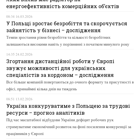
енергоефективність комерційних об’єктів
08:34 16.03.2026
У Польщі зростає безробіття та скорочується
зайнятість у бізнесі – дослідження
Темпи зростання рівня безробіття та кількості безробітних
залишаються високими навіть у порівнянні з початком минулого року
14:35 24.02.2026
Згортання дистанційної роботи у Європі
звужує можливості для українських
спеціалістів за кордоном – дослідження
Все більше компаній повертаються до очного формату та присутності в
офісі, принаймні кілька днів на тиждень
08:51 13.02.2026
Україна конкуруватиме з Польщею за трудові
ресурси – прогноз аналітиків
Під час масштабної відбудови України дефіцит робочих рук
стримуватиме економічний розвиток на фоні посилення конкуренції за
працівників у Європі