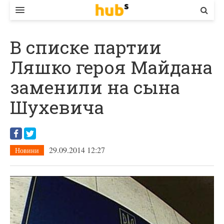
ВЛАДА
В списке партии
ЕКОНОМІКА
Ляшко героя Майдана
БІЗНЕС
заменили на сына
СТАРТЕР
Шухевича
КОНТАКТИ
29.09.2014 12:27
Новини