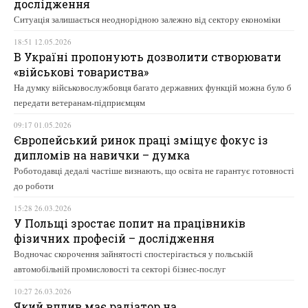
дослідження
Ситуація залишається неоднорідною залежно від сектору економіки
18:51 12.05.2026
В Україні пропонують дозволити створювати
«військові товариства»
На думку військовослужбовця багато державних функцій можна було б
передати ветеранам-підприємцям
09:17 01.05.2026
Європейський ринок праці зміщує фокус із
дипломів на навички – думка
Роботодавці дедалі частіше визнають, що освіта не гарантує готовності
до роботи
15:28 26.03.2026
У Польщі зростає попит на працівників
фізичних професій – дослідження
Водночас скорочення зайнятості спостерігається у польській
автомобільній промисловості та секторі бізнес-послуг
10:27 26.03.2026
Який вплив має радіатор на