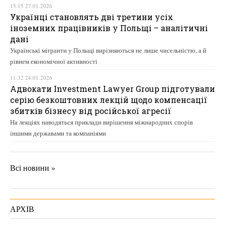
15:15 27.01.2026
Українці становлять дві третини усіх
іноземних працівників у Польщі – аналітичні
дані
Українські мігранти у Польщі вирізняються не лише чисельністю, а й
рівнем економічної активності
11:32 24.01.2026
Адвокати Investment Lawyer Group підготували
серію безкоштовних лекцій щодо компенсації
збитків бізнесу від російської агресії
На лекціях наводяться приклади вирішення міжнародних спорів
іншими державами та компаніями
Всі новини »
АРХІВ