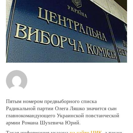
Пятым номером предвыборного списка
Радикальной партии Олега Ляшко значится сын
главнокомандующего Украинской повстанческой
армии Романа Шухевича Юрий.
Такая информация указана
на сайте ЦИК
, а также