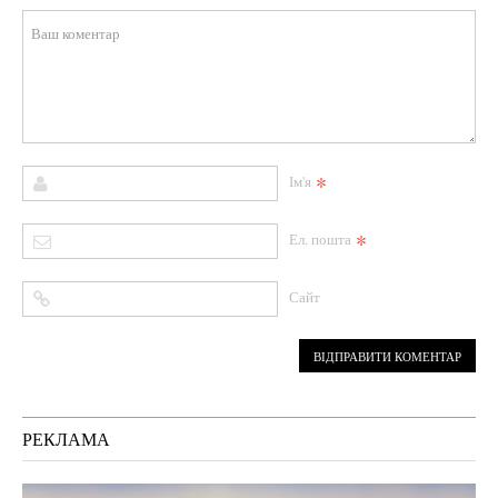
*
Ім'я
*
Ел. пошта
Сайт
РЕКЛАМА