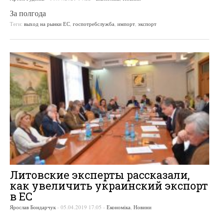
За полгода
Теги:
выход на рынки ЕС
,
госпотребслужба
,
импорт
,
экспорт
Литовские эксперты рассказали,
как увеличить украинский экспорт
в ЕС
Ярослав Бондарчук
-
05.04.2019 17:05
-
Економіка
,
Новини