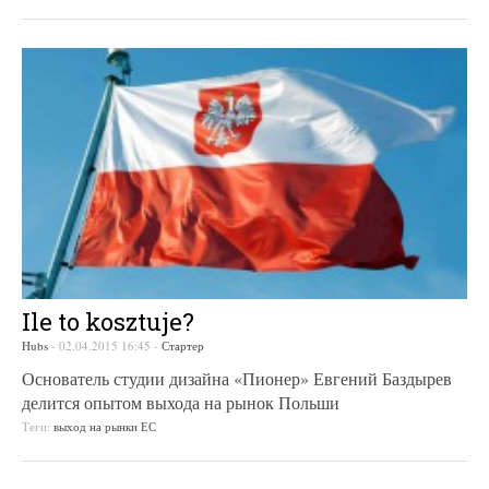
Ile to kosztuje?
Hubs
-
02.04.2015 16:45
-
Стартер
Основатель студии дизайна «Пионер» Евгений Баздырев
делится опытом выхода на рынок Польши
Теги:
выход на рынки ЕС