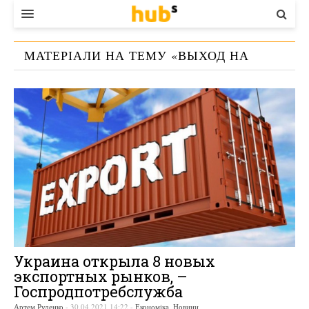
ВЛАДА
МАТЕРІАЛИ НА ТЕМУ «
ВЫХОД НА
ЕКОНОМІКА
РЫНКИ ЕС
»
БІЗНЕС
СТАРТЕР
КОНТАКТИ
Украина открыла 8 новых
экспортных рынков, –
Госпродпотребслужба
Артем Руденко
-
30.04.2021 14:22
-
Економіка
,
Новини