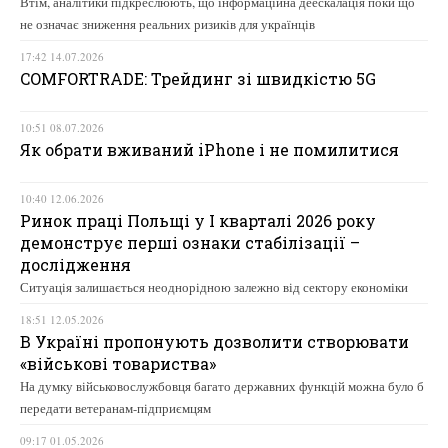
Втім, аналітики підкреслюють, що інформаційна деескалація поки що
не означає зниження реальних ризиків для українців
17:42 14.07.2026
COMFORTRADE: Трейдинг зі швидкістю 5G
10:51 08.07.2026
Як обрати вживаний iPhone і не помилитися
10:40 12.06.2026
Ринок праці Польщі у І кварталі 2026 року
демонструє перші ознаки стабілізації –
дослідження
Ситуація залишається неоднорідною залежно від сектору економіки
18:51 12.05.2026
В Україні пропонують дозволити створювати
«військові товариства»
На думку військовослужбовця багато державних функцій можна було б
передати ветеранам-підприємцям
09:17 01.05.2026