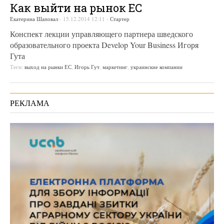
Как выйти на рынок ЕС
Екатерина Шаповал
-
15.12.2014 12:11
-
Стартер
Конспект лекции управляющего партнера шведского
образовательного проекта Develop Your Business Игоря
Гута
Теги:
выход на рынки ЕС
,
Игорь Гут
,
маркетинг
,
украинские компании
РЕКЛАМА