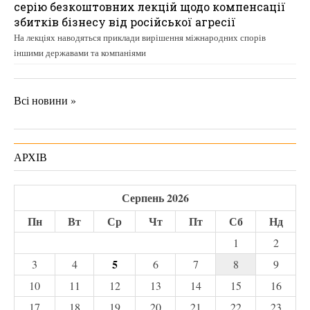
серію безкоштовних лекцій щодо компенсації
збитків бізнесу від російської агресії
На лекціях наводяться приклади вирішення міжнародних спорів
іншими державами та компаніями
Всі новини »
АРХІВ
Серпень 2026
Пн
Вт
Ср
Чт
Пт
Сб
Нд
1
2
5
3
4
6
7
8
9
10
11
12
13
14
15
16
17
18
19
20
21
22
23