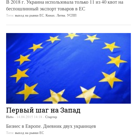
В 2018 г. Украина использовала только 11 из 40 квот на
беспошлинный экспорт товаров в ЕС
Теги:
выход на рынки ЕС
,
Кинах
,
Литва
,
УСПП
Первый шаг на Запад
Hubs
-
14.04.2015 14:18
-
Стартер
Бизнес в Европе. Дневник двух украинцев
Теги:
выход на рынки ЕС