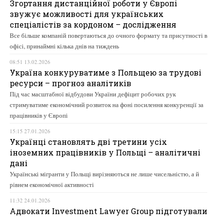
Згортання дистанційної роботи у Європі
звужує можливості для українських
спеціалістів за кордоном – дослідження
Все більше компаній повертаються до очного формату та присутності в
офісі, принаймні кілька днів на тиждень
08:51 13.02.2026
Україна конкуруватиме з Польщею за трудові
ресурси – прогноз аналітиків
Під час масштабної відбудови України дефіцит робочих рук
стримуватиме економічний розвиток на фоні посилення конкуренції за
працівників у Європі
15:15 27.01.2026
Українці становлять дві третини усіх
іноземних працівників у Польщі – аналітичні
дані
Українські мігранти у Польщі вирізняються не лише чисельністю, а й
рівнем економічної активності
11:32 24.01.2026
Адвокати Investment Lawyer Group підготували