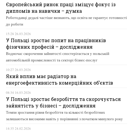
Європейський ринок праці зміщує фокус із
дипломів на навички – думка
Роботодавці дедалі частіше визнають, що освіта не гарантує готовності
до роботи
15:28 26.03.2026
У Польщі зростає попит на працівників
фізичних професій – дослідження
Водночас скорочення зайнятості спостерігається у польській
автомобільній промисловості та секторі бізнес-послуг
10:27 26.03.2026
Який вплив має радіатор на
енергоефективність комерційних об’єктів
08:34 16.03.2026
У Польщі зростає безробіття та скорочується
зайнятість у бізнесі – дослідження
Темпи зростання рівня безробіття та кількості безробітних
залишаються високими навіть у порівнянні з початком минулого року
14:35 24.02.2026