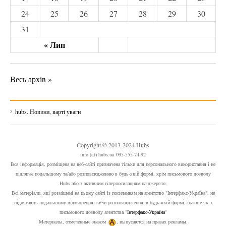
24
25
26
27
28
29
30
31
« Лип
Весь архів »
hubs. Новини, варті уваги
Copyright © 2013-2024 Hubs
info (at) hubs.ua 095-555-74-92
Вся інформація, розміщена на веб-сайті призначена тільки для персонального використання і не
підлягає подальшому та/або розповсюдженню в будь-якій формі, крім письмового дозволу
Hubs або з активним гіперпосиланням на джерело.
Всі матеріали, які розміщені на цьому сайті із посиланням на агентство "Інтерфакс-Україна", не
підлягають подальшому відтворенню та/чи розповсюдженню в будь-якій формі, інакше як з
письмового дозволу агентства "
Інтерфакс-Україна
"
Материалы, отмеченные знаком
, выпусаются на правах рекламы.