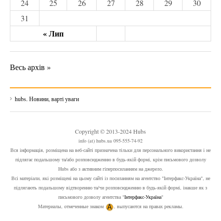
24
25
26
27
28
29
30
31
« Лип
Весь архів »
hubs. Новини, варті уваги
Copyright © 2013-2024 Hubs
info (at) hubs.ua 095-555-74-92
Вся інформація, розміщена на веб-сайті призначена тільки для персонального використання і не
підлягає подальшому та/або розповсюдженню в будь-якій формі, крім письмового дозволу
Hubs або з активним гіперпосиланням на джерело.
Всі матеріали, які розміщені на цьому сайті із посиланням на агентство "Інтерфакс-Україна", не
підлягають подальшому відтворенню та/чи розповсюдженню в будь-якій формі, інакше як з
письмового дозволу агентства "
Інтерфакс-Україна
"
Материалы, отмеченные знаком
, выпусаются на правах рекламы.