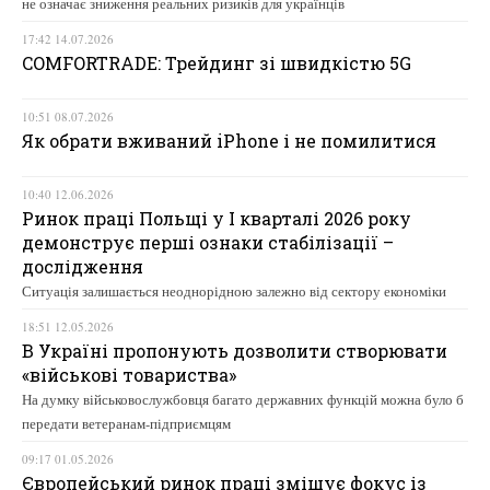
не означає зниження реальних ризиків для українців
17:42 14.07.2026
COMFORTRADE: Трейдинг зі швидкістю 5G
10:51 08.07.2026
Як обрати вживаний iPhone і не помилитися
10:40 12.06.2026
Ринок праці Польщі у І кварталі 2026 року
демонструє перші ознаки стабілізації –
дослідження
Ситуація залишається неоднорідною залежно від сектору економіки
18:51 12.05.2026
В Україні пропонують дозволити створювати
«військові товариства»
На думку військовослужбовця багато державних функцій можна було б
передати ветеранам-підприємцям
09:17 01.05.2026
Європейський ринок праці зміщує фокус із