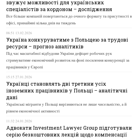
звужує можливості для українських
спеціалістів за кордоном – дослідження
Все більше компаній повертаються до очного формату та присутності в
офісі, принаймні кілька днів на тиждень
08:51 13.02.2026
Україна конкуруватиме з Польщею за трудові
ресурси – прогноз аналітиків
Під час масштабної відбудови України дефіцит робочих рук
стримуватиме економічний розвиток на фоні посилення конкуренції за
працівників у Європі
15:15 27.01.2026
Українці становлять дві третини усіх
іноземних працівників у Польщі – аналітичні
дані
Українські мігранти у Польщі вирізняються не лише чисельністю, а й
рівнем економічної активності
11:32 24.01.2026
Адвокати Investment Lawyer Group підготували
серію безкоштовних лекцій щодо компенсації