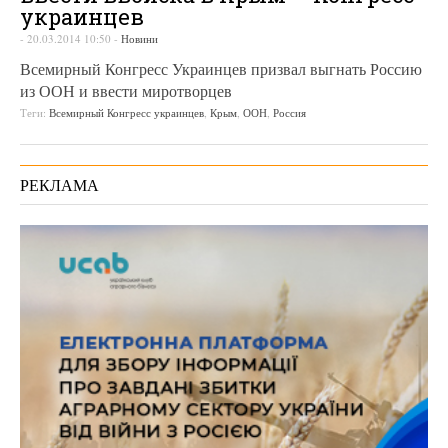
украинцев
-
20.03.2014 10:50
-
Новини
Всемирный Конгресс Украинцев призвал выгнать Россию
из ООН и ввести миротворцев
Теги:
Всемирный Конгресс украинцев
,
Крым
,
ООН
,
Россия
РЕКЛАМА