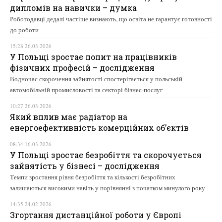
дипломів на навички – думка
Роботодавці дедалі частіше визнають, що освіта не гарантує готовності
до роботи
15:28 26.03.2026
У Польщі зростає попит на працівників
фізичних професій – дослідження
Водночас скорочення зайнятості спостерігається у польській
автомобільній промисловості та секторі бізнес-послуг
10:27 26.03.2026
Який вплив має радіатор на
енергоефективність комерційних об’єктів
08:34 16.03.2026
У Польщі зростає безробіття та скорочується
зайнятість у бізнесі – дослідження
Темпи зростання рівня безробіття та кількості безробітних
залишаються високими навіть у порівнянні з початком минулого року
14:35 24.02.2026
Згортання дистанційної роботи у Європі