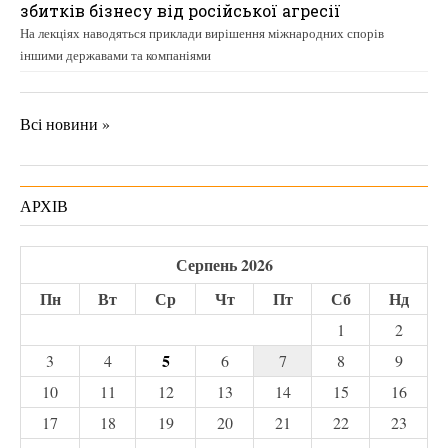
збитків бізнесу від російської агресії
На лекціях наводяться приклади вирішення міжнародних спорів
іншими державами та компаніями
Всі новини »
АРХІВ
Серпень 2026
Пн
Вт
Ср
Чт
Пт
Сб
Нд
1
2
5
3
4
6
7
8
9
10
11
12
13
14
15
16
17
18
19
20
21
22
23