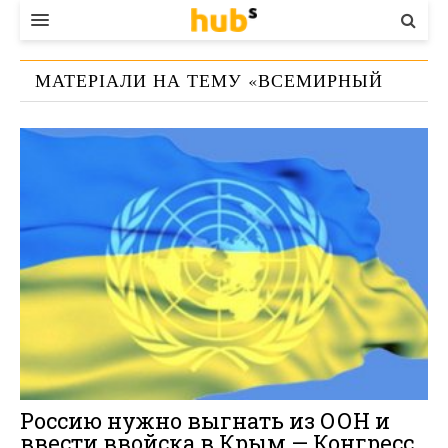
ВЛАДА
МАТЕРІАЛИ НА ТЕМУ «
ВСЕМИРНЫЙ
ЕКОНОМІКА
КОНГРЕСС УКРАИНЦЕВ
»
БІЗНЕС
СТАРТЕР
КОНТАКТИ
Россию нужно выгнать из ООН и
ввести ввойска в Крым — Конгресс