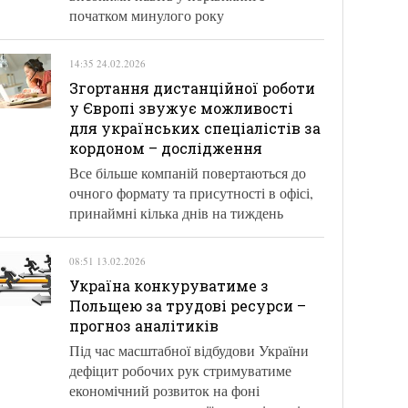
початком минулого року
14:35 24.02.2026
Згортання дистанційної роботи
у Європі звужує можливості
для українських спеціалістів за
кордоном – дослідження
Все більше компаній повертаються до
очного формату та присутності в офісі,
принаймні кілька днів на тиждень
08:51 13.02.2026
Україна конкуруватиме з
Польщею за трудові ресурси –
прогноз аналітиків
Під час масштабної відбудови України
дефіцит робочих рук стримуватиме
економічний розвиток на фоні