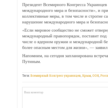
Президент Всемирного Конгресса Украинцев 
международного мира и безопасности», и п
коллективные меры, в том числе и строгие с
нарушение международного мира и безопасн
«Если мировое сообщество не сможет отверн
международный правопорядок, поставит под 
числе о ядерном оружии и международной без
более опасным местом для жизни», — заявил
Напомним, на сегодня запланирована встре
Путиным.
Теги:
Всемирный Конгресс украинцев
,
Крым
,
ООН
,
Росс