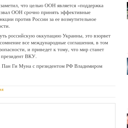
заметил, что целью ООН является «поддержка
ризвал ООН срочно принять эффективные
анкции против России за ее возмутительное
ости.
уть российскую оккупацию Украины, это взорвет
сомнение все международные соглашения, в том
опасности, и приведет к тому, что мир станет
 президент ВКУ.
ча Пан Ги Муна с президентом РФ Владимиром
ия