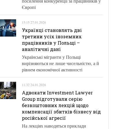
посилення конкуренції за працівників у
Європі
15:15 27.01.2026
Українці становлять дві
третини усіх іноземних
працівників у Польщі –
аналітичні дані
Українські мігранти у Польщі
вирізняються не лише чисельністю, а й
рівнем економічної активності
11:32 24.01.2026
Адвокати Investment Lawyer
Group підготували серію
безкоштовних лекцій щодо
компенсації збитків бізнесу від
російської агресії
На лекціях наводяться приклади