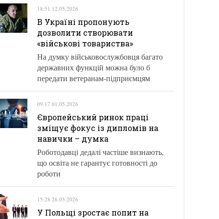
18:51 12.05.2026
В Україні пропонують
дозволити створювати
«військові товариства»
На думку військовослужбовця багато
державних функцій можна було б
передати ветеранам-підприємцям
09:17 01.05.2026
Європейський ринок праці
зміщує фокус із дипломів на
навички – думка
Роботодавці дедалі частіше визнають,
що освіта не гарантує готовності до
роботи
15:28 26.03.2026
У Польщі зростає попит на