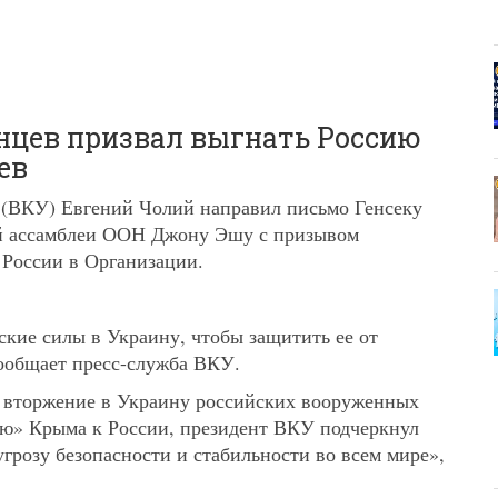
нцев призвал выгнать Россию
ев
 (ВКУ) Евгений Чолий направил письмо Генсеку
й ассамблеи ООН Джону Эшу с призывом
 России в Организации.
кие силы в Украину, чтобы защитить ее от
ообщает пресс-служба ВКУ.
е вторжение в Украину российских вооруженных
ию» Крыма к России, президент ВКУ подчеркнул
угрозу безопасности и стабильности во всем мире»,