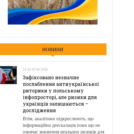
НОВИНИ
14:24 05.08.2026
Зафіксовано незначне
послаблення антиукраїнської
риторики у польському
інфопросторі, але ризики для
українців залишаються –
дослідження
Втім, аналітики підкреслюють, що
інформаційна деескалація поки що не
означає зниження реальних ризиків для