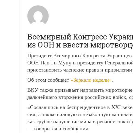
Всемирный Конгресс Украи
из ООН и ввести миротворц
Президент Всемирного Конгресса Украинцев
ООН Пан Ги Муну и президенту Генерально
приостановить членские права и привилегии
Об этом сообщает
«Зеркало недели»
.
ВКУ также призывает направить миротворчес
дальнейшего вторжения российских войск, с
«Сославшись на беспрецедентное в XXI век
сил, а также силовую и незаконную «аннекс
как грубое нарушение мира в регионе, так и 
— говорится в сообщении.