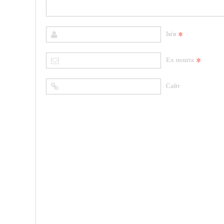
*
Ім'я
*
Ел. пошта
Сайт