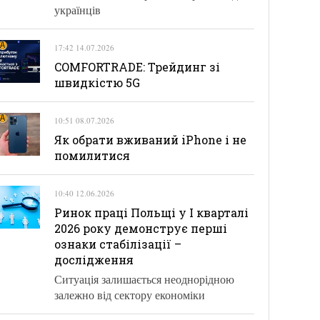
українців
17:42 14.07.2026
COMFORTRADE: Трейдинг зі
швидкістю 5G
10:51 08.07.2026
Як обрати вживаний iPhone і не
помилитися
10:40 12.06.2026
Ринок праці Польщі у І кварталі
2026 року демонструє перші
ознаки стабілізації –
дослідження
Ситуація залишається неоднорідною
залежно від сектору економіки