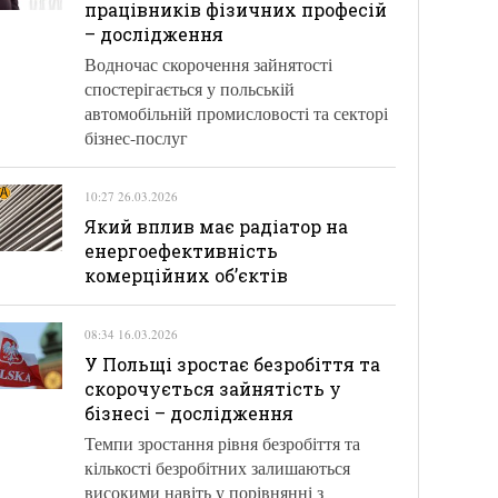
працівників фізичних професій
– дослідження
Водночас скорочення зайнятості
спостерігається у польській
автомобільній промисловості та секторі
бізнес-послуг
10:27 26.03.2026
Який вплив має радіатор на
енергоефективність
комерційних об’єктів
08:34 16.03.2026
У Польщі зростає безробіття та
скорочується зайнятість у
бізнесі – дослідження
Темпи зростання рівня безробіття та
кількості безробітних залишаються
високими навіть у порівнянні з