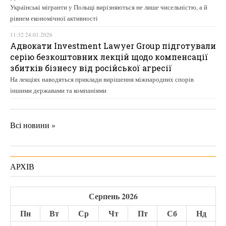
Українські мігранти у Польщі вирізняються не лише чисельністю, а й
рівнем економічної активності
11:32 24.01.2026
Адвокати Investment Lawyer Group підготували
серію безкоштовних лекцій щодо компенсації
збитків бізнесу від російської агресії
На лекціях наводяться приклади вирішення міжнародних спорів
іншими державами та компаніями
Всі новини »
АРХІВ
Серпень 2026
Пн
Вт
Ср
Чт
Пт
Сб
Нд