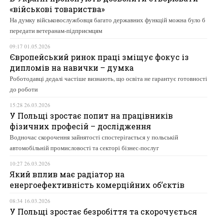
«військові товариства»
На думку військовослужбовця багато державних функцій можна було б
передати ветеранам-підприємцям
09:17 01.05.2026
Європейський ринок праці зміщує фокус із
дипломів на навички – думка
Роботодавці дедалі частіше визнають, що освіта не гарантує готовності
до роботи
15:28 26.03.2026
У Польщі зростає попит на працівників
фізичних професій – дослідження
Водночас скорочення зайнятості спостерігається у польській
автомобільній промисловості та секторі бізнес-послуг
10:27 26.03.2026
Який вплив має радіатор на
енергоефективність комерційних об’єктів
08:34 16.03.2026
У Польщі зростає безробіття та скорочується