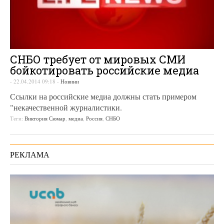
СНБО требует от мировых СМИ
бойкотировать российские медиа
-
22.04.2014 09:18
-
Новини
Ссылки на российские медиа должны стать примером
"некачественной журналистики.
Теги:
Виктория Сюмар
,
медиа
,
Россия
,
СНБО
РЕКЛАМА