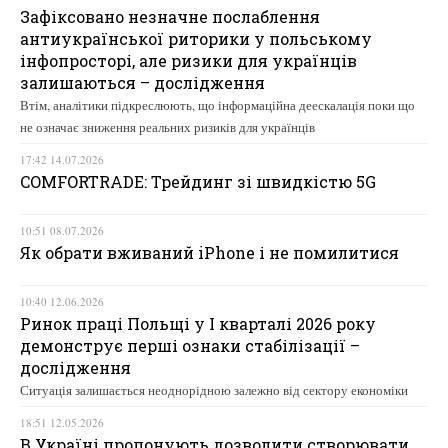
Зафіксовано незначне послаблення
антиукраїнської риторики у польському
інфопросторі, але ризики для українців
залишаються – дослідження
Втім, аналітики підкреслюють, що інформаційна деескалація поки що
не означає зниження реальних ризиків для українців
17:42 14.07.2026
COMFORTRADE: Трейдинг зі швидкістю 5G
10:51 08.07.2026
Як обрати вживаний iPhone і не помилитися
10:40 12.06.2026
Ринок праці Польщі у І кварталі 2026 року
демонструє перші ознаки стабілізації –
дослідження
Ситуація залишається неоднорідною залежно від сектору економіки
18:51 12.05.2026
В Україні пропонують дозволити створювати