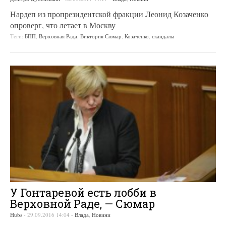
Нардеп из пропрезидентской фракции Леонид Козаченко
опроверг, что летает в Москву
Теги:
БПП
,
Верховная Рада
,
Виктория Сюмар
,
Козаченко
,
скандалы
У Гонтаревой есть лобби в
Верховной Раде, — Сюмар
Hubs
-
29.09.2016 14:04
-
Влада
,
Новини