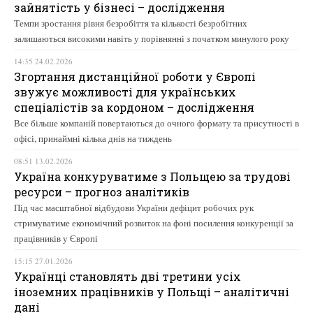
зайнятість у бізнесі – дослідження
Темпи зростання рівня безробіття та кількості безробітних
залишаються високими навіть у порівнянні з початком минулого року
14:35 24.02.2026
Згортання дистанційної роботи у Європі
звужує можливості для українських
спеціалістів за кордоном – дослідження
Все більше компаній повертаються до очного формату та присутності в
офісі, принаймні кілька днів на тиждень
08:51 13.02.2026
Україна конкуруватиме з Польщею за трудові
ресурси – прогноз аналітиків
Під час масштабної відбудови України дефіцит робочих рук
стримуватиме економічний розвиток на фоні посилення конкуренції за
працівників у Європі
15:15 27.01.2026
Українці становлять дві третини усіх
іноземних працівників у Польщі – аналітичні
дані