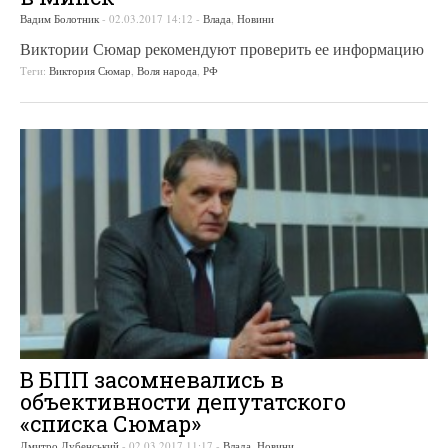
Вадим Болотник
-
02.03.2017 14:12
-
Влада
,
Новини
Виктории Сюмар рекомендуют проверить ее информацию
Теги:
Виктория Сюмар
,
Воля народа
,
РФ
В БПП засомневались в
объективности депутатского
«списка Сюмар»
Дмитро Дубенський
-
02.03.2017 11:17
-
Влада
,
Новини