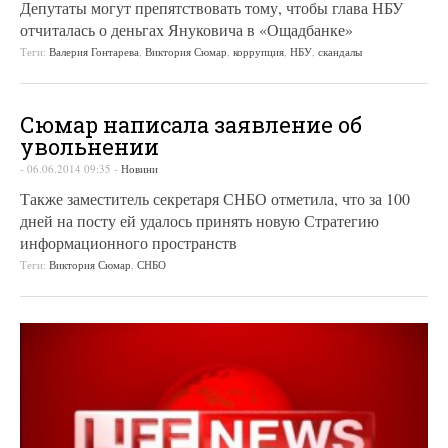
Депутаты могут препятствовать тому, чтобы глава НБУ
отчиталась о деньгах Януковича в «Ощадбанке»
Теги:
Валерия Гонтарева
,
Виктория Сюмар
,
коррупция
,
НБУ
,
скандалы
Сюмар написала заявление об
увольнении
-
06.06.2014 09:35
-
Новини
Также заместитель секретаря СНБО отметила, что за 100
дней на посту ей удалось принять новую Стратегию
информационного пространств
Теги:
Виктория Сюмар
,
СНБО