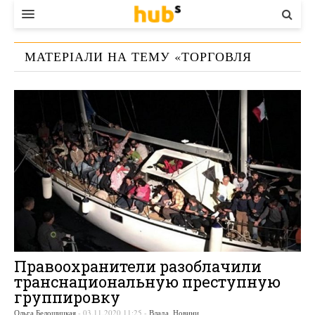
ВЛАДА
МАТЕРІАЛИ НА ТЕМУ «
ТОРГОВЛЯ
ЕКОНОМІКА
ЛЮДЬМИ
»
БІЗНЕС
СТАРТЕР
КОНТАКТИ
Правоохранители разоблачили
транснациональную преступную
группировку
Ольга Белошицкая
-
03.11.2020 11:25
-
Влада
,
Новини