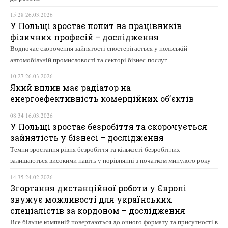
15:28 26.03.2026
У Польщі зростає попит на працівників
фізичних професій – дослідження
Водночас скорочення зайнятості спостерігається у польській
автомобільній промисловості та секторі бізнес-послуг
10:27 26.03.2026
Який вплив має радіатор на
енергоефективність комерційних об’єктів
08:34 16.03.2026
У Польщі зростає безробіття та скорочується
зайнятість у бізнесі – дослідження
Темпи зростання рівня безробіття та кількості безробітних
залишаються високими навіть у порівнянні з початком минулого року
14:35 24.02.2026
Згортання дистанційної роботи у Європі
звужує можливості для українських
спеціалістів за кордоном – дослідження
Все більше компаній повертаються до очного формату та присутності в