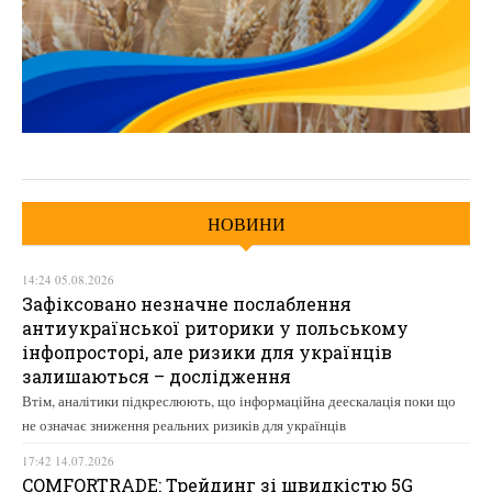
НОВИНИ
14:24 05.08.2026
Зафіксовано незначне послаблення
антиукраїнської риторики у польському
інфопросторі, але ризики для українців
залишаються – дослідження
Втім, аналітики підкреслюють, що інформаційна деескалація поки що
не означає зниження реальних ризиків для українців
17:42 14.07.2026
COMFORTRADE: Трейдинг зі швидкістю 5G