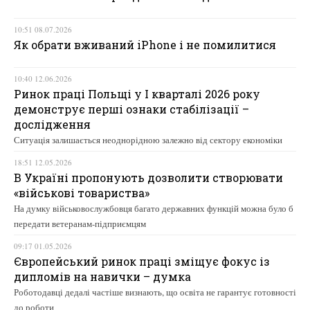
10:51 08.07.2026
Як обрати вживаний iPhone і не помилитися
10:40 12.06.2026
Ринок праці Польщі у І кварталі 2026 року
демонструє перші ознаки стабілізації –
дослідження
Ситуація залишається неоднорідною залежно від сектору економіки
18:51 12.05.2026
В Україні пропонують дозволити створювати
«військові товариства»
На думку військовослужбовця багато державних функцій можна було б
передати ветеранам-підприємцям
09:17 01.05.2026
Європейський ринок праці зміщує фокус із
дипломів на навички – думка
Роботодавці дедалі частіше визнають, що освіта не гарантує готовності
до роботи