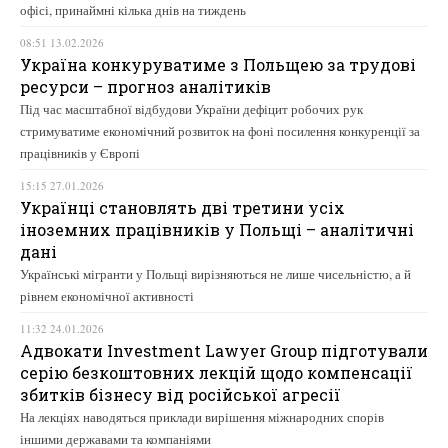
офісі, принаймні кілька днів на тиждень
08:51 13.02.2026
Україна конкуруватиме з Польщею за трудові
ресурси – прогноз аналітиків
Під час масштабної відбудови України дефіцит робочих рук
стримуватиме економічний розвиток на фоні посилення конкуренції за
працівників у Європі
15:15 27.01.2026
Українці становлять дві третини усіх
іноземних працівників у Польщі – аналітичні
дані
Українські мігранти у Польщі вирізняються не лише чисельністю, а й
рівнем економічної активності
11:32 24.01.2026
Адвокати Investment Lawyer Group підготували
серію безкоштовних лекцій щодо компенсації
збитків бізнесу від російської агресії
На лекціях наводяться приклади вирішення міжнародних спорів
іншими державами та компаніями