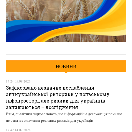
НОВИНИ
14:24 05.08.2026
Зафіксовано незначне послаблення
антиукраїнської риторики у польському
інфопросторі, але ризики для українців
залишаються – дослідження
Втім, аналітики підкреслюють, що інформаційна деескалація поки що
не означає зниження реальних ризиків для українців
17:42 14.07.2026