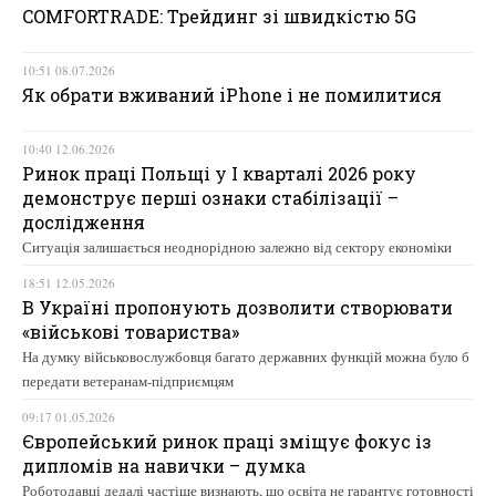
COMFORTRADE: Трейдинг зі швидкістю 5G
10:51 08.07.2026
Як обрати вживаний iPhone і не помилитися
10:40 12.06.2026
Ринок праці Польщі у І кварталі 2026 року
демонструє перші ознаки стабілізації –
дослідження
Ситуація залишається неоднорідною залежно від сектору економіки
18:51 12.05.2026
В Україні пропонують дозволити створювати
«військові товариства»
На думку військовослужбовця багато державних функцій можна було б
передати ветеранам-підприємцям
09:17 01.05.2026
Європейський ринок праці зміщує фокус із
дипломів на навички – думка
Роботодавці дедалі частіше визнають, що освіта не гарантує готовності