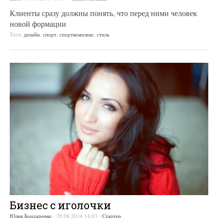
Клиенты сразу должны понять, что перед ними человек
новой формации
Теги:
дизайн
,
спорт
,
спорткомплекс
,
стиль
Бизнес с иголочки
Юлия Бондаренко
-
29.08.2014 14:03
-
Стартер