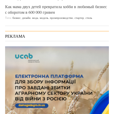
Как мама двух детей превратила хобби в любимый бизнес
с оборотом в 600 000 гривен
Теги:
бизнес
,
дизайн
,
мода
,
модель
,
промпроизводство
,
стартер
,
стиль
РЕКЛАМА