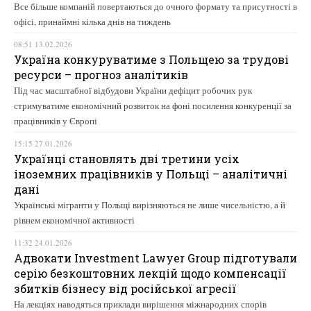
Все більше компаній повертаються до очного формату та присутності в
офісі, принаймні кілька днів на тиждень
08:51 13.02.2026
Україна конкуруватиме з Польщею за трудові
ресурси – прогноз аналітиків
Під час масштабної відбудови України дефіцит робочих рук
стримуватиме економічний розвиток на фоні посилення конкуренції за
працівників у Європі
15:15 27.01.2026
Українці становлять дві третини усіх
іноземних працівників у Польщі – аналітичні
дані
Українські мігранти у Польщі вирізняються не лише чисельністю, а й
рівнем економічної активності
11:32 24.01.2026
Адвокати Investment Lawyer Group підготували
серію безкоштовних лекцій щодо компенсації
збитків бізнесу від російської агресії
На лекціях наводяться приклади вирішення міжнародних спорів