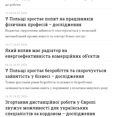
до роботи
15:28 26.03.2026
У Польщі зростає попит на працівників
фізичних професій – дослідження
Водночас скорочення зайнятості спостерігається у польській
автомобільній промисловості та секторі бізнес-послуг
10:27 26.03.2026
Який вплив має радіатор на
енергоефективність комерційних об’єктів
08:34 16.03.2026
У Польщі зростає безробіття та скорочується
зайнятість у бізнесі – дослідження
Темпи зростання рівня безробіття та кількості безробітних
залишаються високими навіть у порівнянні з початком минулого року
14:35 24.02.2026
Згортання дистанційної роботи у Європі
звужує можливості для українських
спеціалістів за кордоном – дослідження