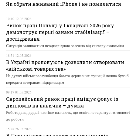
Як обрати вживаний iPhone і не помилитися
10:40 12.06.2026
Ринок праці Польщі у І кварталі 2026 року
демонструє перші ознаки стабілізації –
дослідження
Ситуація залишається неоднорідною залежно від сектору економіки
18:51 12.05.2026
В Україні пропонують дозволити створювати
«військові товариства»
На думку військовослужбовця багато державних функцій можна було б
передати ветеранам-підприємцям
09:17 01.05.2026
Європейський ринок праці зміщує фокус із
дипломів на навички – думка
Роботодавці дедалі частіше визнають, що освіта не гарантує готовності
до роботи
15:28 26.03.2026
У Польщі зростає попит на працівників