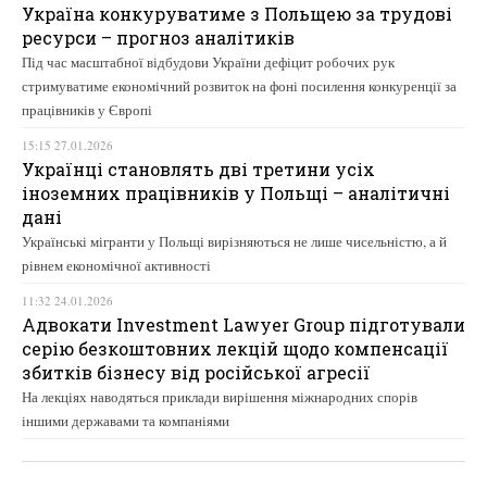
Україна конкуруватиме з Польщею за трудові
ресурси – прогноз аналітиків
Під час масштабної відбудови України дефіцит робочих рук
стримуватиме економічний розвиток на фоні посилення конкуренції за
працівників у Європі
15:15 27.01.2026
Українці становлять дві третини усіх
іноземних працівників у Польщі – аналітичні
дані
Українські мігранти у Польщі вирізняються не лише чисельністю, а й
рівнем економічної активності
11:32 24.01.2026
Адвокати Investment Lawyer Group підготували
серію безкоштовних лекцій щодо компенсації
збитків бізнесу від російської агресії
На лекціях наводяться приклади вирішення міжнародних спорів
іншими державами та компаніями