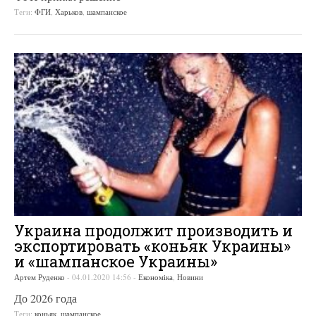
Теги:
ФГИ
,
Харьков
,
шампанское
Украина продолжит производить и
экспортировать «коньяк Украины»
и «шампанское Украины»
Артем Руденко
-
04.01.2020 14:56
-
Економіка
,
Новини
До 2026 года
Теги:
коньяк
,
шампанское