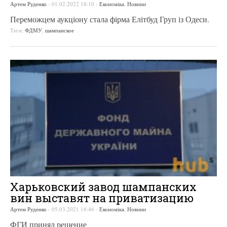
Артем Руденко
-
01.02.2022 18:10
-
Економіка
,
Новини
Переможцем аукціону стала фірма Елітбуд Груп із Одеси.
Теги:
ФДМУ
,
шампанское
Харьковский завод шампанских
вин выставят на приватизацию
Артем Руденко
-
05.03.2021 18:46
-
Економіка
,
Новини
ФГИ принял решение