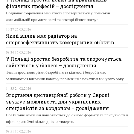
фізичних професій – дослідження
Водночас скорочення зайнятості спостерігається у польській
автомобільній промисловості та секторі бізнес-послуг
10:27 26.03.2026
Який вплив має радіатор на
енергоефективність комерційних об’єктів
08:34 16.03.2026
У Польщі зростає безробіття та скорочується
зайнятість у бізнесі – дослідження
Темпи зростання рівня безробіття та кількості безробітних
залишаються високими навіть у порівнянні з початком минулого року
14:35 24.02.2026
Згортання дистанційної роботи у Європі
звужує можливості для українських
спеціалістів за кордоном – дослідження
Все більше компаній повертаються до очного формату та присутності в
офісі, принаймні кілька днів на тиждень
08:51 13.02.2026