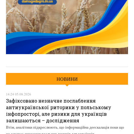
НОВИНИ
14:24 05.08.2026
Зафіксовано незначне послаблення
антиукраїнської риторики у польському
інфопросторі, але ризики для українців
залишаються – дослідження
Втім, аналітики підкреслюють, що інформаційна деескалація поки що
не означає зниження реальних ризиків для українців