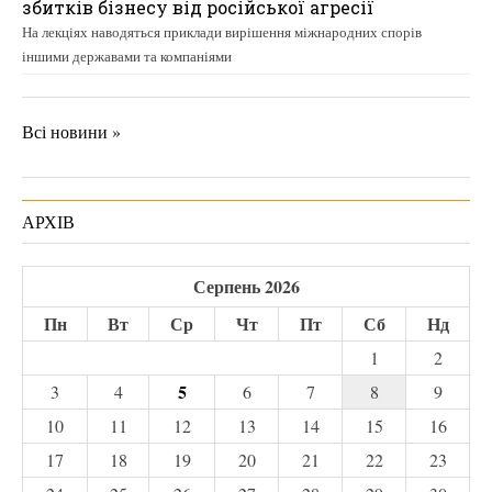
збитків бізнесу від російської агресії
На лекціях наводяться приклади вирішення міжнародних спорів
іншими державами та компаніями
Всі новини »
АРХІВ
Серпень 2026
Пн
Вт
Ср
Чт
Пт
Сб
Нд
1
2
5
3
4
6
7
8
9
10
11
12
13
14
15
16
17
18
19
20
21
22
23