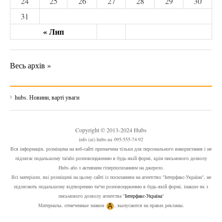
24
25
26
27
28
29
30
31
« Лип
Весь архів »
hubs. Новини, варті уваги
Copyright © 2013-2024 Hubs
info (at) hubs.ua 095-555-74-92
Вся інформація, розміщена на веб-сайті призначена тільки для персонального використання і не
підлягає подальшому та/або розповсюдженню в будь-якій формі, крім письмового дозволу
Hubs або з активним гіперпосиланням на джерело.
Всі матеріали, які розміщені на цьому сайті із посиланням на агентство "Інтерфакс-Україна", не
підлягають подальшому відтворенню та/чи розповсюдженню в будь-якій формі, інакше як з
письмового дозволу агентства "
Інтерфакс-Україна
"
Материалы, отмеченные знаком
, выпусаются на правах рекламы.