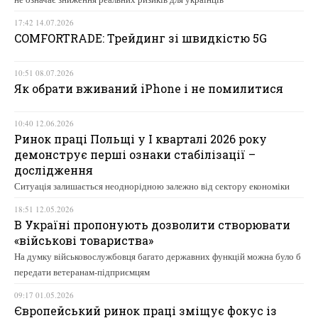
17:42 14.07.2026
COMFORTRADE: Трейдинг зі швидкістю 5G
10:51 08.07.2026
Як обрати вживаний iPhone і не помилитися
10:40 12.06.2026
Ринок праці Польщі у І кварталі 2026 року
демонструє перші ознаки стабілізації –
дослідження
Ситуація залишається неоднорідною залежно від сектору економіки
18:51 12.05.2026
В Україні пропонують дозволити створювати
«військові товариства»
На думку військовослужбовця багато державних функцій можна було б
передати ветеранам-підприємцям
09:17 01.05.2026
Європейський ринок праці зміщує фокус із