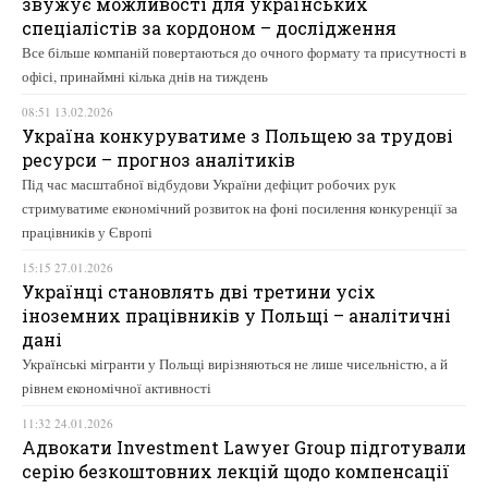
звужує можливості для українських
спеціалістів за кордоном – дослідження
Все більше компаній повертаються до очного формату та присутності в
офісі, принаймні кілька днів на тиждень
08:51 13.02.2026
Україна конкуруватиме з Польщею за трудові
ресурси – прогноз аналітиків
Під час масштабної відбудови України дефіцит робочих рук
стримуватиме економічний розвиток на фоні посилення конкуренції за
працівників у Європі
15:15 27.01.2026
Українці становлять дві третини усіх
іноземних працівників у Польщі – аналітичні
дані
Українські мігранти у Польщі вирізняються не лише чисельністю, а й
рівнем економічної активності
11:32 24.01.2026
Адвокати Investment Lawyer Group підготували
серію безкоштовних лекцій щодо компенсації