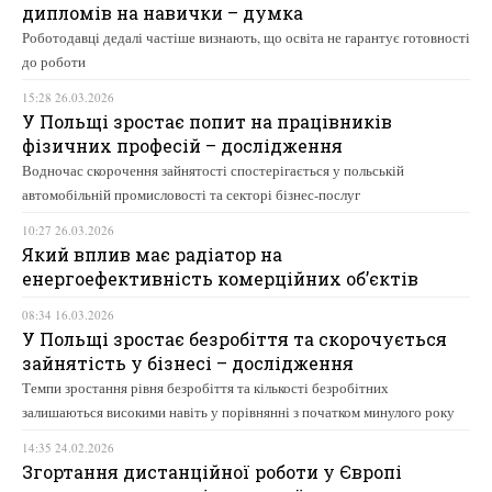
дипломів на навички – думка
Роботодавці дедалі частіше визнають, що освіта не гарантує готовності
до роботи
15:28 26.03.2026
У Польщі зростає попит на працівників
фізичних професій – дослідження
Водночас скорочення зайнятості спостерігається у польській
автомобільній промисловості та секторі бізнес-послуг
10:27 26.03.2026
Який вплив має радіатор на
енергоефективність комерційних об’єктів
08:34 16.03.2026
У Польщі зростає безробіття та скорочується
зайнятість у бізнесі – дослідження
Темпи зростання рівня безробіття та кількості безробітних
залишаються високими навіть у порівнянні з початком минулого року
14:35 24.02.2026
Згортання дистанційної роботи у Європі