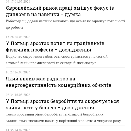
09:17 01.05.2026
Європейський ринок праці зміщує фокус із
дипломів на навички – думка
Роботодавці дедалі частіше визнають, що освіта не гарантує готовності
до роботи
15:28 26.03.2026
У Польщі зростає попит на працівників
фізичних професій – дослідження
Водночас скорочення зайнятості спостерігається у польській
автомобільній промисловості та секторі бізнес-послуг
10:27 26.03.2026
Який вплив має радіатор на
енергоефективність комерційних об’єктів
08:34 16.03.2026
У Польщі зростає безробіття та скорочується
зайнятість у бізнесі – дослідження
Темпи зростання рівня безробіття та кількості безробітних
залишаються високими навіть у порівнянні з початком минулого року
14:35 24.02.2026