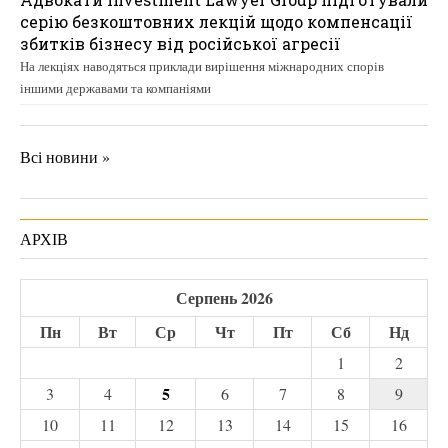
серію безкоштовних лекцій щодо компенсації
збитків бізнесу від російської агресії
На лекціях наводяться приклади вирішення міжнародних спорів
іншими державами та компаніями
Всі новини »
АРХІВ
Серпень 2026
Пн
Вт
Ср
Чт
Пт
Сб
Нд
1
2
5
3
4
6
7
8
9
10
11
12
13
14
15
16