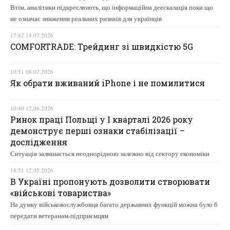
Втім, аналітики підкреслюють, що інформаційна деескалація поки що
не означає зниження реальних ризиків для українців
17:42 14.07.2026
COMFORTRADE: Трейдинг зі швидкістю 5G
10:51 08.07.2026
Як обрати вживаний iPhone і не помилитися
10:40 12.06.2026
Ринок праці Польщі у І кварталі 2026 року
демонструє перші ознаки стабілізації –
дослідження
Ситуація залишається неоднорідною залежно від сектору економіки
18:51 12.05.2026
В Україні пропонують дозволити створювати
«військові товариства»
На думку військовослужбовця багато державних функцій можна було б
передати ветеранам-підприємцям