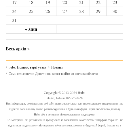
17
18
19
20
21
22
23
24
25
26
27
28
29
30
31
« Лип
Весь архів »
hubs. Новини, варті уваги
Новини
Семь сельсоветов Донетчины хотят выйти из состава области
Copyright © 2013-2024 Hubs
info (at) hubs.ua 095-555-74-92
Вся інформація, розміщена на веб-сайті призначена тільки для персонального використання і не
підлягає подальшому та/або розповсюдженню в будь-якій формі, крім письмового дозволу
Hubs або з активним гіперпосиланням на джерело.
Всі матеріали, які розміщені на цьому сайті із посиланням на агентство "Інтерфакс-Україна", не
підлягають подальшому відтворенню та/чи розповсюдженню в будь-якій формі, інакше як з