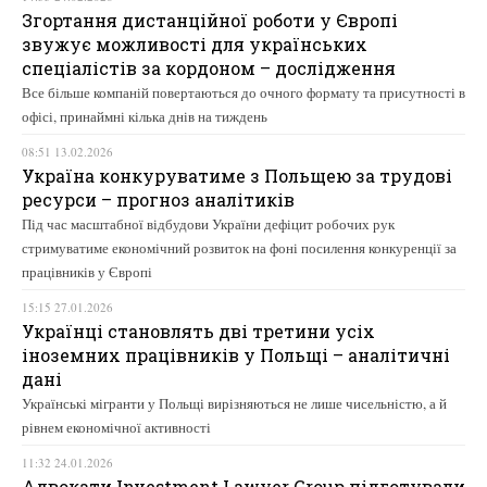
Згортання дистанційної роботи у Європі
звужує можливості для українських
спеціалістів за кордоном – дослідження
Все більше компаній повертаються до очного формату та присутності в
офісі, принаймні кілька днів на тиждень
08:51 13.02.2026
Україна конкуруватиме з Польщею за трудові
ресурси – прогноз аналітиків
Під час масштабної відбудови України дефіцит робочих рук
стримуватиме економічний розвиток на фоні посилення конкуренції за
працівників у Європі
15:15 27.01.2026
Українці становлять дві третини усіх
іноземних працівників у Польщі – аналітичні
дані
Українські мігранти у Польщі вирізняються не лише чисельністю, а й
рівнем економічної активності
11:32 24.01.2026
Адвокати Investment Lawyer Group підготували