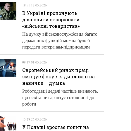
18:51 12.05.2026
В Україні пропонують
дозволити створювати
«військові товариства»
На думку військовослужбовця багато
державних функцій можна було б
передати ветеранам-підприємцям
09:17 01.05.2026
Європейський ринок праці
зміщує фокус із дипломів на
навички – думка
Роботодавці дедалі частіше визнають,
що освіта не гарантує готовності до
роботи
15:28 26.03.2026
У Польщі зростає попит на