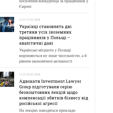
посилення конкуренції за працівників у
Європі
15:15 27.01.2026
Українці становлять дві
третини усіх іноземних
працівників у Польщі –
аналітичні дані
Українські мігранти у Польщі
вирізняються не лише чисельністю, а й
рівнем економічної активності
11:32 24.01.2026
Адвокати Investment Lawyer
Group підготували серію
безкоштовних лекцій щодо
компенсації збитків бізнесу від
російської агресії
На лекціях наводяться приклади