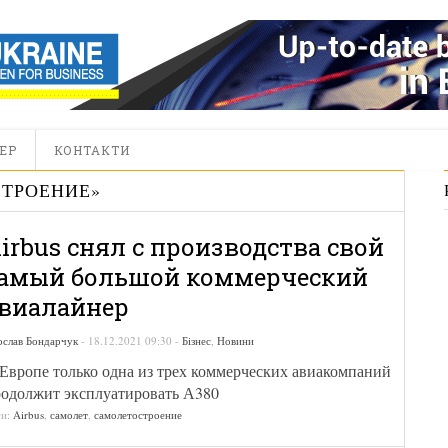
ЕР
КОНТАКТИ
ТРОЕНИЕ
»
irbus снял с производства свой
амый большой коммерческий
виалайнер
ослав Бондарчук
-
18.12.2021 09:30
-
Бізнес
,
Новини
Европе только одна из трех коммерческих авиакомпаний
одолжит эксплуатировать А380
ги:
Airbus
,
самолет
,
самолетостроение