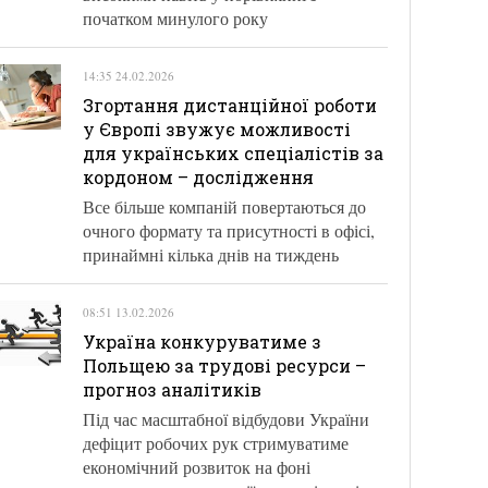
початком минулого року
14:35 24.02.2026
Згортання дистанційної роботи
у Європі звужує можливості
для українських спеціалістів за
кордоном – дослідження
Все більше компаній повертаються до
очного формату та присутності в офісі,
принаймні кілька днів на тиждень
08:51 13.02.2026
Україна конкуруватиме з
Польщею за трудові ресурси –
прогноз аналітиків
Під час масштабної відбудови України
дефіцит робочих рук стримуватиме
економічний розвиток на фоні