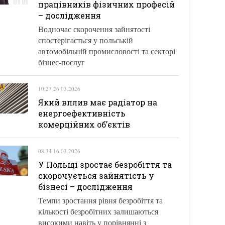
працівників фізичних професій
– дослідження
Водночас скорочення зайнятості
спостерігається у польській
автомобільній промисловості та секторі
бізнес-послуг
10:27 26.03.2026
Який вплив має радіатор на
енергоефективність
комерційних об’єктів
08:34 16.03.2026
У Польщі зростає безробіття та
скорочується зайнятість у
бізнесі – дослідження
Темпи зростання рівня безробіття та
кількості безробітних залишаються
високими навіть у порівнянні з