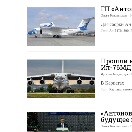
ГП «Анто
Ольга Белошицкая
-
2
Для сборки Ан
Теги:
Ан-74ТК-200
,
Прошли и
Ил-76МД
Ярослав Бондарчук
-
В Карпатах
Теги:
Карпаты
,
самол
«Антонов
будущее
Ольга Белошицкая
-
2