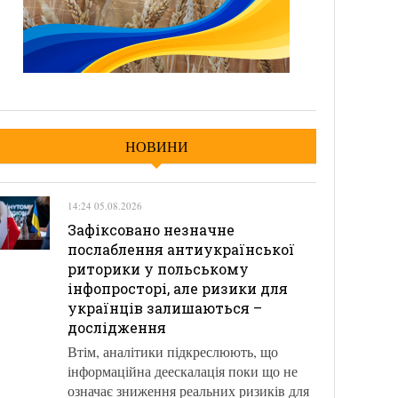
НОВИНИ
14:24 05.08.2026
Зафіксовано незначне
послаблення антиукраїнської
риторики у польському
інфопросторі, але ризики для
українців залишаються –
дослідження
Втім, аналітики підкреслюють, що
інформаційна деескалація поки що не
означає зниження реальних ризиків для