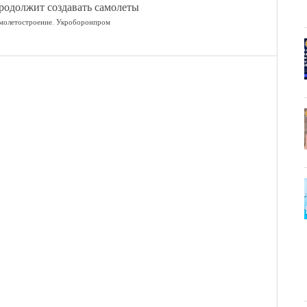
родолжит создавать самолеты
молетостроение
,
Укроборонпром