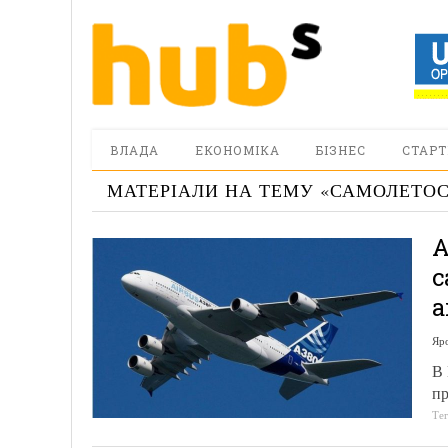
ВЛАДА
ЕКОНОМІКА
БІЗНЕС
СТАРТ
МАТЕРІАЛИ НА ТЕМУ «
САМОЛЕТОС
A
с
а
Яр
В 
пр
Те