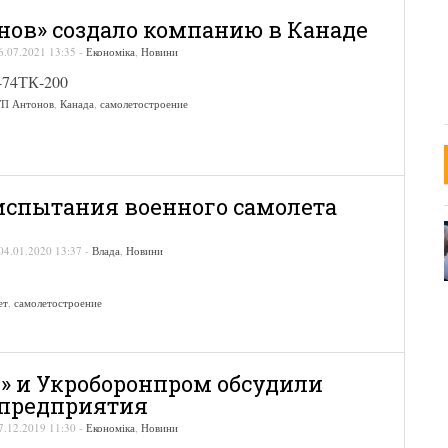
нов» создало компанию в Канаде
6.07.2021 13:35
-
Економіка
,
Новини
-74ТК-200
ГП Антонов
,
Канада
,
самолетостроение
спытания военного самолета
04.01.2020 13:37
-
Влада
,
Новини
ет
,
самолетостроение
» и Укроборонпром обсудили
 предприятия
7.12.2019 11:30
-
Економіка
,
Новини