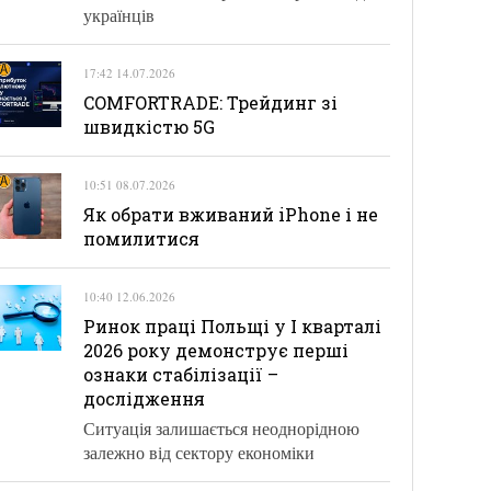
українців
17:42 14.07.2026
COMFORTRADE: Трейдинг зі
швидкістю 5G
10:51 08.07.2026
Як обрати вживаний iPhone і не
помилитися
10:40 12.06.2026
Ринок праці Польщі у І кварталі
2026 року демонструє перші
ознаки стабілізації –
дослідження
Ситуація залишається неоднорідною
залежно від сектору економіки