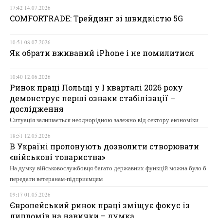
17:42 14.07.2026
COMFORTRADE: Трейдинг зі швидкістю 5G
10:51 08.07.2026
Як обрати вживаний iPhone і не помилитися
10:40 12.06.2026
Ринок праці Польщі у І кварталі 2026 року
демонструє перші ознаки стабілізації –
дослідження
Ситуація залишається неоднорідною залежно від сектору економіки
18:51 12.05.2026
В Україні пропонують дозволити створювати
«військові товариства»
На думку військовослужбовця багато державних функцій можна було б
передати ветеранам-підприємцям
09:17 01.05.2026
Європейський ринок праці зміщує фокус із
дипломів на навички – думка