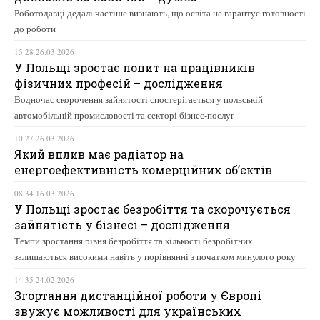
Роботодавці дедалі частіше визнають, що освіта не гарантує готовності
до роботи
15:28 26.03.2026
У Польщі зростає попит на працівників
фізичних професій – дослідження
Водночас скорочення зайнятості спостерігається у польській
автомобільній промисловості та секторі бізнес-послуг
10:27 26.03.2026
Який вплив має радіатор на
енергоефективність комерційних об’єктів
08:34 16.03.2026
У Польщі зростає безробіття та скорочується
зайнятість у бізнесі – дослідження
Темпи зростання рівня безробіття та кількості безробітних
залишаються високими навіть у порівнянні з початком минулого року
14:35 24.02.2026
Згортання дистанційної роботи у Європі
звужує можливості для українських