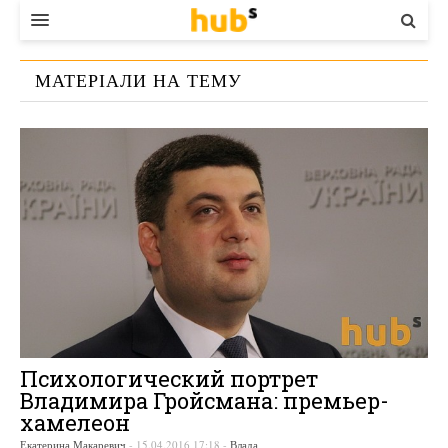
ВЛАДА
МАТЕРІАЛИ НА ТЕМУ
ЕКОНОМІКА
«
ПСИХОЛОГИЧЕСКИЙ ПОРТРЕТ
»
БІЗНЕС
СТАРТЕР
КОНТАКТИ
Психологический портрет
Владимира Гройсмана: премьер-
хамелеон
Екатерина Макаревич
-
15.04.2016 17:18
-
Влада