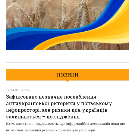
НОВИНИ
14:24 05.08.2026
Зафіксовано незначне послаблення
антиукраїнської риторики у польському
інфопросторі, але ризики для українців
залишаються – дослідження
Втім, аналітики підкреслюють, що інформаційна деескалація поки що
не означає зниження реальних ризиків для українців