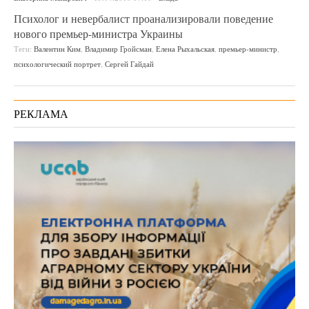
Психолог и невербалист проанализировали поведение
нового премьер-министра Украины
Теги:
Валентин Ким
,
Владимир Гройсман
,
Елена Рыхальская
,
премьер-министр
,
психологический портрет
,
Сергей Гайдай
РЕКЛАМА