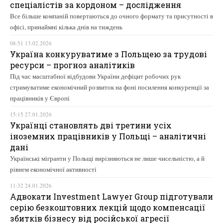
спеціалістів за кордоном – дослідження
Все більше компаній повертаються до очного формату та присутності в
офісі, принаймні кілька днів на тиждень
08:51 13.02.2026
Україна конкуруватиме з Польщею за трудові
ресурси – прогноз аналітиків
Під час масштабної відбудови України дефіцит робочих рук
стримуватиме економічний розвиток на фоні посилення конкуренції за
працівників у Європі
15:15 27.01.2026
Українці становлять дві третини усіх
іноземних працівників у Польщі – аналітичні
дані
Українські мігранти у Польщі вирізняються не лише чисельністю, а й
рівнем економічної активності
11:32 24.01.2026
Адвокати Investment Lawyer Group підготували
серію безкоштовних лекцій щодо компенсації
збитків бізнесу від російської агресії