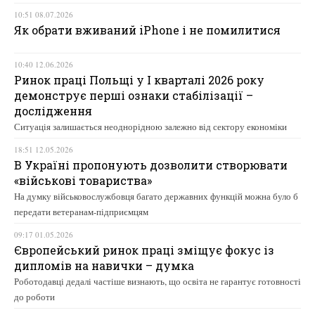
10:51 08.07.2026
Як обрати вживаний iPhone і не помилитися
10:40 12.06.2026
Ринок праці Польщі у І кварталі 2026 року
демонструє перші ознаки стабілізації –
дослідження
Ситуація залишається неоднорідною залежно від сектору економіки
18:51 12.05.2026
В Україні пропонують дозволити створювати
«військові товариства»
На думку військовослужбовця багато державних функцій можна було б
передати ветеранам-підприємцям
09:17 01.05.2026
Європейський ринок праці зміщує фокус із
дипломів на навички – думка
Роботодавці дедалі частіше визнають, що освіта не гарантує готовності
до роботи