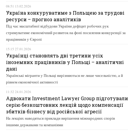
08:51 13.02.2026
Україна конкуруватиме з Польщею за трудові
ресурси – прогноз аналітиків
Під час масштабної відбудови України дефіцит робочих рук
стримуватиме економічний розвиток на фоні посилення конкуренції за
працівників у Європі
15:15 27.01.2026
Українці становлять дві третини усіх
іноземних працівників у Польщі – аналітичні
дані
Українські мігранти у Польщі вирізняються не лише чисельністю, а й
рівнем економічної активності
11:32 24.01.2026
Адвокати Investment Lawyer Group підготували
серію безкоштовних лекцій щодо компенсації
збитків бізнесу від російської агресії
На лекціях наводяться приклади вирішення міжнародних спорів
іншими державами та компаніями