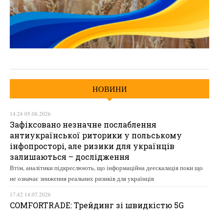
НОВИНИ
14:24 05.08.2026
Зафіксовано незначне послаблення
антиукраїнської риторики у польському
інфопросторі, але ризики для українців
залишаються – дослідження
Втім, аналітики підкреслюють, що інформаційна деескалація поки що
не означає зниження реальних ризиків для українців
17:42 14.07.2026
COMFORTRADE: Трейдинг зі швидкістю 5G