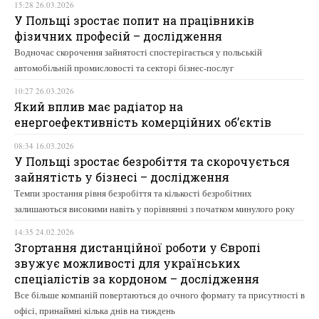
15:28 26.03.2026
У Польщі зростає попит на працівників
фізичних професій – дослідження
Водночас скорочення зайнятості спостерігається у польській
автомобільній промисловості та секторі бізнес-послуг
10:27 26.03.2026
Який вплив має радіатор на
енергоефективність комерційних об’єктів
08:34 16.03.2026
У Польщі зростає безробіття та скорочується
зайнятість у бізнесі – дослідження
Темпи зростання рівня безробіття та кількості безробітних
залишаються високими навіть у порівнянні з початком минулого року
14:35 24.02.2026
Згортання дистанційної роботи у Європі
звужує можливості для українських
спеціалістів за кордоном – дослідження
Все більше компаній повертаються до очного формату та присутності в
офісі, принаймні кілька днів на тиждень