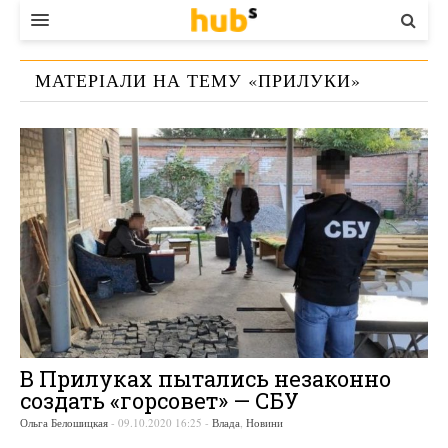
ВЛАДА
МАТЕРІАЛИ НА ТЕМУ «
ПРИЛУКИ
»
ЕКОНОМІКА
БІЗНЕС
СТАРТЕР
КОНТАКТИ
В Прилуках пытались незаконно
создать «горсовет» — СБУ
Ольга Белошицкая
-
09.10.2020 16:25
-
Влада
,
Новини