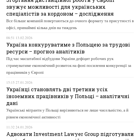
звужує можливості для українських
спеціалістів за кордоном – дослідження
Все більше компаній повертаються до очного формату та присутності в
офісі, принаймні кілька днів на тиждень
08:51 13.02.2026
Україна конкуруватиме з Польщею за трудові
ресурси – прогноз аналітиків
Під час масштабної відбудови України дефіцит робочих рук
стримуватиме економічний розвиток на фоні посилення конкуренції за
працівників у Європі
15:15 27.01.2026
Українці становлять дві третини усіх
іноземних працівників у Польщі – аналітичні
дані
Українські мігранти у Польщі вирізняються не лише чисельністю, а й
рівнем економічної активності
11:32 24.01.2026
Адвокати Investment Lawyer Group підготували