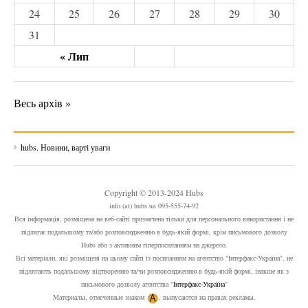
24
25
26
27
28
29
30
31
« Лип
Весь архів »
hubs. Новини, варті уваги
Copyright © 2013-2024 Hubs
info (at) hubs.ua 095-555-74-92
Вся інформація, розміщена на веб-сайті призначена тільки для персонального використання і не
підлягає подальшому та/або розповсюдженню в будь-якій формі, крім письмового дозволу
Hubs або з активним гіперпосиланням на джерело.
Всі матеріали, які розміщені на цьому сайті із посиланням на агентство "Інтерфакс-Україна", не
підлягають подальшому відтворенню та/чи розповсюдженню в будь-якій формі, інакше як з
письмового дозволу агентства "
Інтерфакс-Україна
"
Материалы, отмеченные знаком
, выпусаются на правах рекламы.