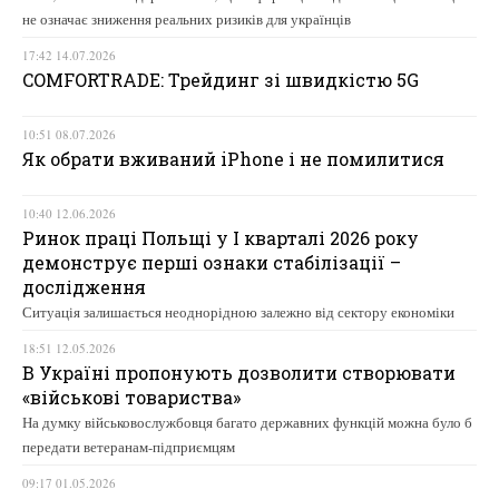
не означає зниження реальних ризиків для українців
17:42 14.07.2026
COMFORTRADE: Трейдинг зі швидкістю 5G
10:51 08.07.2026
Як обрати вживаний iPhone і не помилитися
10:40 12.06.2026
Ринок праці Польщі у І кварталі 2026 року
демонструє перші ознаки стабілізації –
дослідження
Ситуація залишається неоднорідною залежно від сектору економіки
18:51 12.05.2026
В Україні пропонують дозволити створювати
«військові товариства»
На думку військовослужбовця багато державних функцій можна було б
передати ветеранам-підприємцям
09:17 01.05.2026