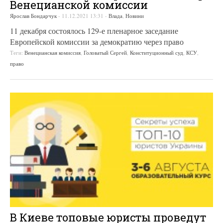
Венецианской комиссии
Ярослав Бондарчук
-
11.12.2021 13:31
-
Влада
,
Новини
11 декабря состоялось 129-е пленарное заседание
Европейской комиссии за демократию через право
Теги:
Венецианская комиссия
,
Головатый Сергей
,
Конституционный суд
,
КСУ
,
право
В Киеве топовые юристы проведут