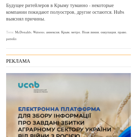
Будущее ритейлеров в Крыму туманно - некоторые
компании покидают полуостров, другие остаются. Hubs
выяснял причины.
Теги:
McDonalds
,
Watsons
,
аннексия
,
Крым
,
метро
,
Ноая линия
,
оккупация
,
право
,
ритейл
РЕКЛАМА