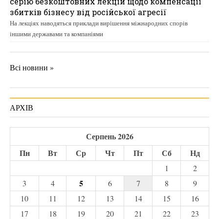
серію безкоштовних лекцій щодо компенсації
збитків бізнесу від російської агресії
На лекціях наводяться приклади вирішення міжнародних спорів
іншими державами та компаніями
Всі новини »
АРХІВ
Серпень 2026
Пн
Вт
Ср
Чт
Пт
Сб
Нд
1
2
5
3
4
6
7
8
9
10
11
12
13
14
15
16
17
18
19
20
21
22
23