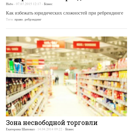
Hubs
-
07.07.2015 12:17
-
Бізнес
Как избежать юридических сложностей при ребрендинге
Теги:
право
,
ребрэндинг
Зона несвободной торговли
Екатерина Шаповал
-
14.04.2014 09:22
-
Бізнес