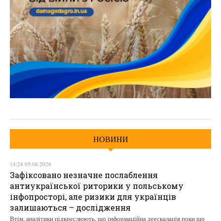
НОВИНИ
14:24 05.08.2026
Зафіксовано незначне послаблення
антиукраїнської риторики у польському
інфопросторі, але ризики для українців
залишаються – дослідження
Втім, аналітики підкреслюють, що інформаційна деескалація поки що