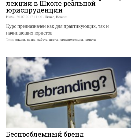
лекции в Школе реальной
юриспруденции
Hubs
-
20.07.2017 11:00
-
Бізнес
,
Новини
Курс предназначен как для практикующих, так и
начинающих юристов
Теги:
лекции
,
право
,
работа
,
школа
,
юриспруденция
,
юристы
Беспроблемный бренд