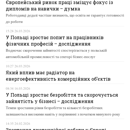
Європейський ринок праці зміщує фокус із
дипломів на навички – думка
Роботодавці дедалі частіше визнають, що освіта не гарантує готовності
до роботи
15:28 26.03.2026
У Польщі зростає попит на працівників
фізичних професій – дослідження
Водночас скорочення зайнятості спостерігається у польській
автомобільній промисловості та секторі бізнес-послуг
10:27 26.03.2026
Який вплив має радіатор на
енергоефективність комерційних об’єктів
08:34 16.03.2026
У Польщі зростає безробіття та скорочується
зайнятість у бізнесі – дослідження
Темпи зростання рівня безробіття та кількості безробітних
залишаються високими навіть у порівнянні з початком минулого року
14:35 24.02.2026
Згортання дистанційної роботи у Європі