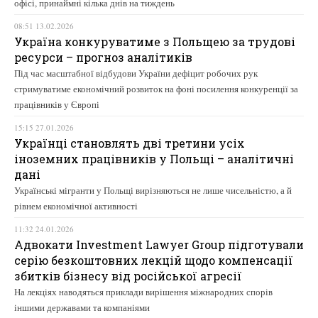
офісі, принаймні кілька днів на тиждень
08:51 13.02.2026
Україна конкуруватиме з Польщею за трудові
ресурси – прогноз аналітиків
Під час масштабної відбудови України дефіцит робочих рук
стримуватиме економічний розвиток на фоні посилення конкуренції за
працівників у Європі
15:15 27.01.2026
Українці становлять дві третини усіх
іноземних працівників у Польщі – аналітичні
дані
Українські мігранти у Польщі вирізняються не лише чисельністю, а й
рівнем економічної активності
11:32 24.01.2026
Адвокати Investment Lawyer Group підготували
серію безкоштовних лекцій щодо компенсації
збитків бізнесу від російської агресії
На лекціях наводяться приклади вирішення міжнародних спорів
іншими державами та компаніями