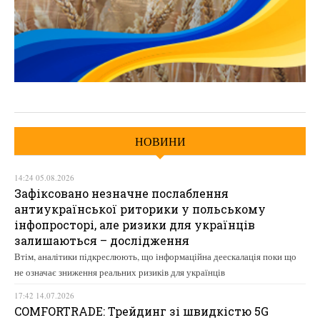
НОВИНИ
14:24 05.08.2026
Зафіксовано незначне послаблення
антиукраїнської риторики у польському
інфопросторі, але ризики для українців
залишаються – дослідження
Втім, аналітики підкреслюють, що інформаційна деескалація поки що
не означає зниження реальних ризиків для українців
17:42 14.07.2026
COMFORTRADE: Трейдинг зі швидкістю 5G