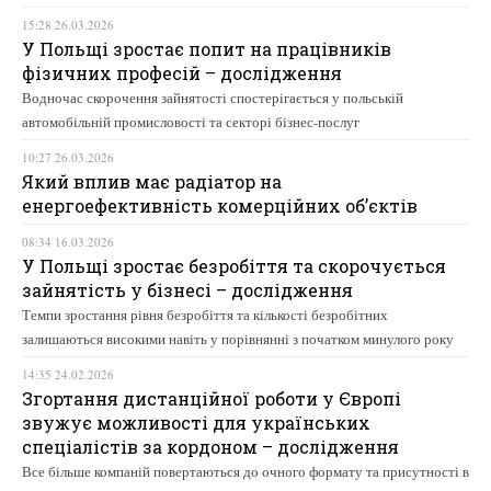
15:28 26.03.2026
У Польщі зростає попит на працівників
фізичних професій – дослідження
Водночас скорочення зайнятості спостерігається у польській
автомобільній промисловості та секторі бізнес-послуг
10:27 26.03.2026
Який вплив має радіатор на
енергоефективність комерційних об’єктів
08:34 16.03.2026
У Польщі зростає безробіття та скорочується
зайнятість у бізнесі – дослідження
Темпи зростання рівня безробіття та кількості безробітних
залишаються високими навіть у порівнянні з початком минулого року
14:35 24.02.2026
Згортання дистанційної роботи у Європі
звужує можливості для українських
спеціалістів за кордоном – дослідження
Все більше компаній повертаються до очного формату та присутності в