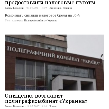
предоставили налоговые льготы
Вадим Болотник
-
09.08.2017 16:19
-
Економіка
,
Новини
Комбинату снизили налоговое бремя на 35%
Теги:
паспорта
,
Полиграфкомбинат Украина
Онищенко возглавит
полиграфкомбинат «Украина»
Вадим Болотник
-
18.05.2017 18:14
-
Бізнес