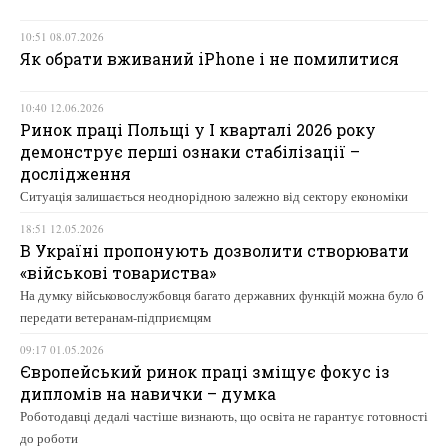
10:51 08.07.2026
Як обрати вживаний iPhone і не помилитися
10:40 12.06.2026
Ринок праці Польщі у І кварталі 2026 року
демонструє перші ознаки стабілізації –
дослідження
Ситуація залишається неоднорідною залежно від сектору економіки
18:51 12.05.2026
В Україні пропонують дозволити створювати
«військові товариства»
На думку військовослужбовця багато державних функцій можна було б
передати ветеранам-підприємцям
09:17 01.05.2026
Європейський ринок праці зміщує фокус із
дипломів на навички – думка
Роботодавці дедалі частіше визнають, що освіта не гарантує готовності
до роботи