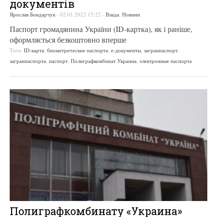
документів
Ярослав Бондарчук
-
02.01.2022 15:22
-
Влада
,
Новини
Паспорт громадянина України (ID-картка), як і раніше,
оформляється безкоштовно вперше
Теги:
ID-карта
,
биометрические паспорта
,
е-документы
,
загранпаспорт
,
загранпаспорта
,
паспорт
,
Полиграфкомбинат Украина
,
электронные паспорта
Полиграфкомбинату «Украина»