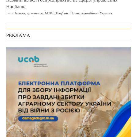
Нацбанка
Теги:
бланки
,
документы
,
МЭРТ
,
Нацбанк
,
Полиграфкомбинат Украина
РЕКЛАМА