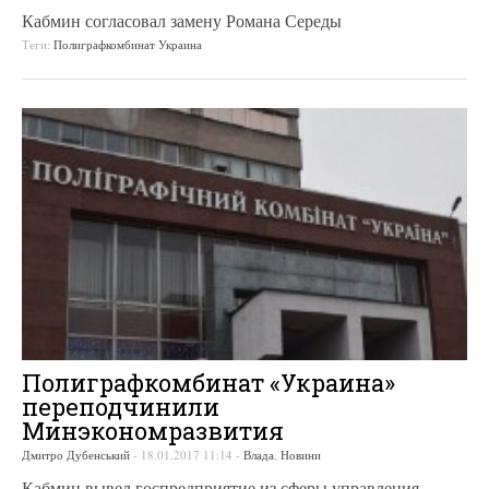
Кабмин согласовал замену Романа Середы
Теги:
Полиграфкомбинат Украина
Полиграфкомбинат «Украина»
переподчинили
Минэкономразвития
Дмитро Дубенський
-
18.01.2017 11:14
-
Влада
,
Новини
Кабмин вывел госпредприятие из сферы управления