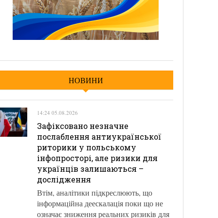
НОВИНИ
14:24 05.08.2026
Зафіксовано незначне
послаблення антиукраїнської
риторики у польському
інфопросторі, але ризики для
українців залишаються –
дослідження
Втім, аналітики підкреслюють, що
інформаційна деескалація поки що не
означає зниження реальних ризиків для