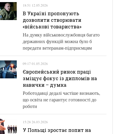
18:51 12.05.2026
В Україні пропонують
дозволити створювати
«військові товариства»
На думку військовослужбовця багато
державних функцій можна було б
передати ветеранам-підприємцям
09:17 01.05.2026
Європейський ринок праці
зміщує фокус із дипломів на
навички – думка
Роботодавці дедалі частіше визнають,
що освіта не гарантує готовності до
роботи
15:28 26.03.2026
У Польщі зростає попит на