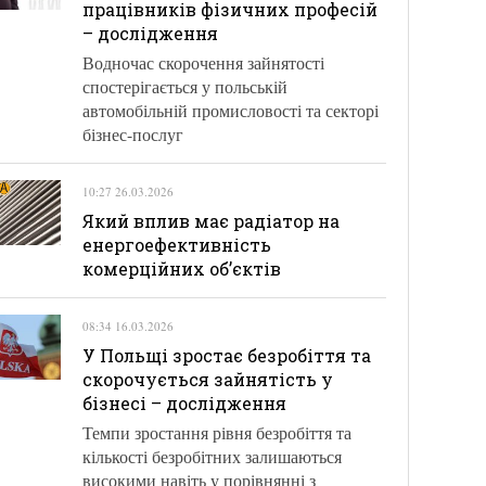
працівників фізичних професій
– дослідження
Водночас скорочення зайнятості
спостерігається у польській
автомобільній промисловості та секторі
бізнес-послуг
10:27 26.03.2026
Який вплив має радіатор на
енергоефективність
комерційних об’єктів
08:34 16.03.2026
У Польщі зростає безробіття та
скорочується зайнятість у
бізнесі – дослідження
Темпи зростання рівня безробіття та
кількості безробітних залишаються
високими навіть у порівнянні з