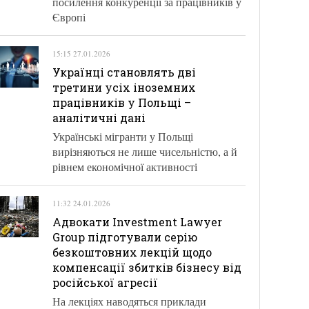
посилення конкуренції за працівників у
Європі
15:15 27.01.2026
Українці становлять дві
третини усіх іноземних
працівників у Польщі –
аналітичні дані
Українські мігранти у Польщі
вирізняються не лише чисельністю, а й
рівнем економічної активності
11:32 24.01.2026
Адвокати Investment Lawyer
Group підготували серію
безкоштовних лекцій щодо
компенсації збитків бізнесу від
російської агресії
На лекціях наводяться приклади