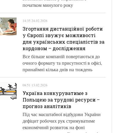
початком минулого року
14:35 24.02.2026
Згортання дистанційної роботи
у Європі звужує можливості
для українських спеціалістів за
кордоном – дослідження
Все більше компаній повертаються до
очного формату та присутності в офісі,
принаймні кілька днів на тиждень
08:51 13.02.2026
Україна конкуруватиме з
Польщею за трудові ресурси –
прогноз аналітиків
Під час масштабної відбудови України
дефіцит робочих рук стримуватиме
економічний розвиток на фоні