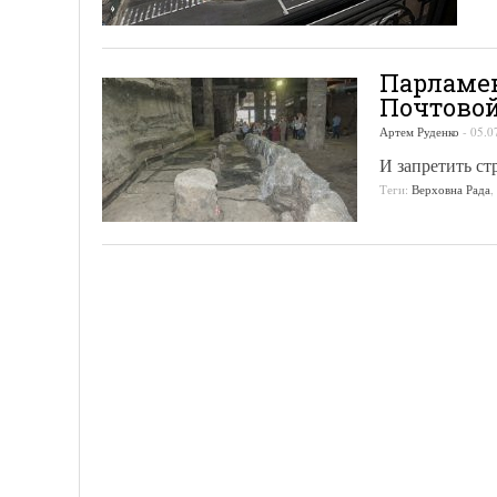
Парламен
Почтовой
Артем Руденко
-
05.0
И запретить ст
Теги:
Верховна Рада
,