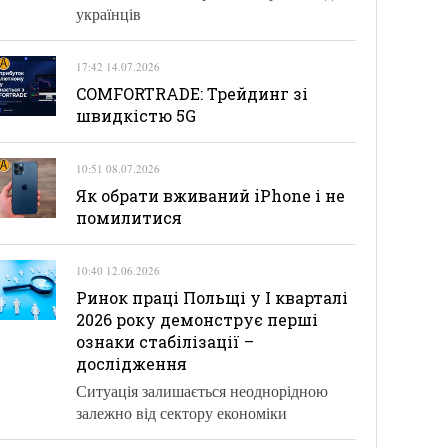
українців
17:42 14.07.2026
COMFORTRADE: Трейдинг зі
швидкістю 5G
10:51 08.07.2026
Як обрати вживаний iPhone і не
помилитися
10:40 12.06.2026
Ринок праці Польщі у І кварталі
2026 року демонструє перші
ознаки стабілізації –
дослідження
Ситуація залишається неоднорідною
залежно від сектору економіки