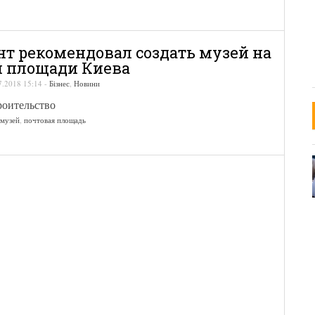
т рекомендовал создать музей на
 площади Киева
7.2018 15:14
-
Бізнес
,
Новини
роительство
музей
,
почтовая площадь