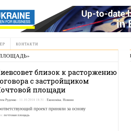
ЕР
КОНТАКТИ
 ПЛОЩАДЬ
»
иевсовет близок к расторжению
оговора с застройщиком
очтовой площади
тем Руденко
-
11.10.2018 18:31
-
Економіка
,
Новини
ответствующий проект приняли за основу
ги:
почтовая площадь