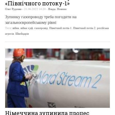
«Північного потоку-1»
Олег Руденко
-
21.06.2022 14:20
-
Влада
,
Новини
Зупинку газопроводу треба погодити на
загальноєвропейському рівні
Теги:
війна
,
війна з рф
,
газопровід
,
Північний потік-1
,
Північний потік-2
,
російська
агресія
,
Швейцарія
Німеччина зупинила процес