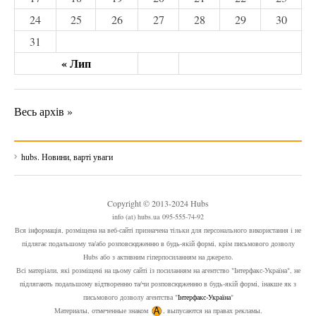
24
25
26
27
28
29
30
31
« Лип
Весь архів »
hubs. Новини, варті уваги
Copyright © 2013-2024 Hubs
info (at) hubs.ua 095-555-74-92
Вся інформація, розміщена на веб-сайті призначена тільки для персонального використання і не
підлягає подальшому та/або розповсюдженню в будь-якій формі, крім письмового дозволу
Hubs або з активним гіперпосиланням на джерело.
Всі матеріали, які розміщені на цьому сайті із посиланням на агентство "Інтерфакс-Україна", не
підлягають подальшому відтворенню та/чи розповсюдженню в будь-якій формі, інакше як з
письмового дозволу агентства "
Інтерфакс-Україна
"
Материалы, отмеченные знаком
, выпусаются на правах рекламы.