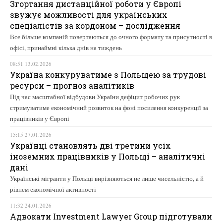
Згортання дистанційної роботи у Європі
звужує можливості для українських
спеціалістів за кордоном – дослідження
Все більше компаній повертаються до очного формату та присутності в
офісі, принаймні кілька днів на тиждень
08:51 13.02.2026
Україна конкуруватиме з Польщею за трудові
ресурси – прогноз аналітиків
Під час масштабної відбудови України дефіцит робочих рук
стримуватиме економічний розвиток на фоні посилення конкуренції за
працівників у Європі
15:15 27.01.2026
Українці становлять дві третини усіх
іноземних працівників у Польщі – аналітичні
дані
Українські мігранти у Польщі вирізняються не лише чисельністю, а й
рівнем економічної активності
11:32 24.01.2026
Адвокати Investment Lawyer Group підготували