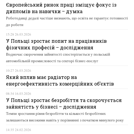
Європейський ринок праці зміщує фокус із
дипломів на навички – думка
Роботодавці дедалі частіше визнають, що освіта не гарантує готовності
до роботи
15:28 26.03.2026
У Польщі зростає попит на працівників
фізичних професій – дослідження
Водночас скорочення зайнятості спостерігається у польській
автомобільній промисловості та секторі бізнес-послуг
10:27 26.03.2026
Який вплив має радіатор на
енергоефективність комерційних об’єктів
08:34 16.03.2026
У Польщі зростає безробіття та скорочується
зайнятість у бізнесі – дослідження
Темпи зростання рівня безробіття та кількості безробітних
залишаються високими навіть у порівнянні з початком минулого року
14:35 24.02.2026