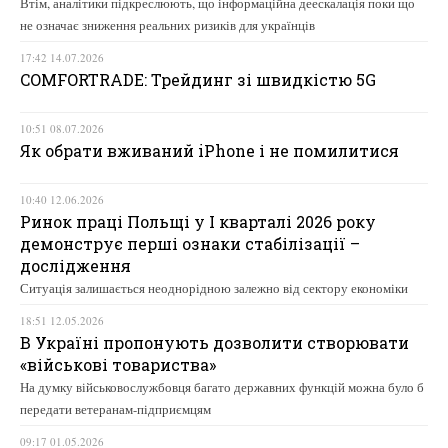
Втім, аналітики підкреслюють, що інформаційна деескалація поки що
не означає зниження реальних ризиків для українців
17:42 14.07.2026
COMFORTRADE: Трейдинг зі швидкістю 5G
10:51 08.07.2026
Як обрати вживаний iPhone і не помилитися
10:40 12.06.2026
Ринок праці Польщі у І кварталі 2026 року
демонструє перші ознаки стабілізації –
дослідження
Ситуація залишається неоднорідною залежно від сектору економіки
18:51 12.05.2026
В Україні пропонують дозволити створювати
«військові товариства»
На думку військовослужбовця багато державних функцій можна було б
передати ветеранам-підприємцям
09:17 01.05.2026