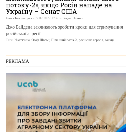
потоку-2», якщо Росія нападе на
Україну – Сенат США
Ольга Белошицкая
-
09.02.2022 12:40
-
Влада
,
Новини
Джо Байдена закликають зробити кроки для стримування
російської агресії
Теги:
Німеччина
,
Олаф Шольц
,
Північний потік-2
,
російська агресія
,
санкції
РЕКЛАМА