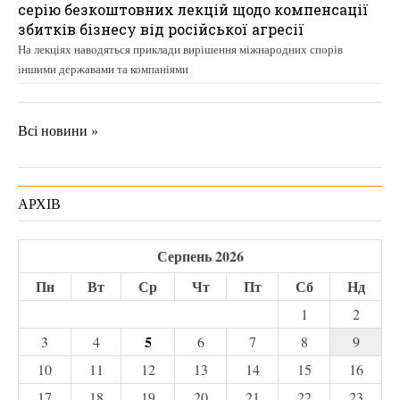
серію безкоштовних лекцій щодо компенсації
збитків бізнесу від російської агресії
На лекціях наводяться приклади вирішення міжнародних спорів
іншими державами та компаніями
Всі новини »
АРХІВ
Серпень 2026
Пн
Вт
Ср
Чт
Пт
Сб
Нд
1
2
5
3
4
6
7
8
9
10
11
12
13
14
15
16
17
18
19
20
21
22
23