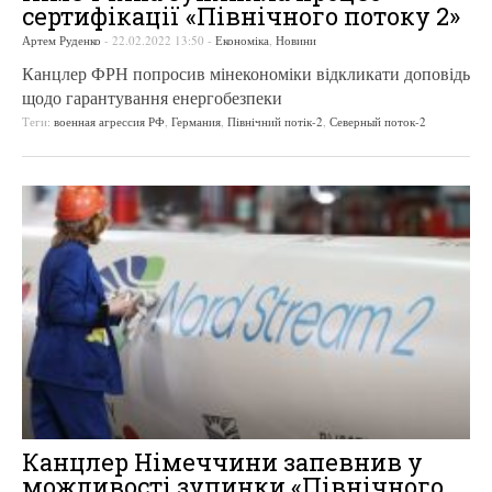
сертифікації «Північного потоку 2»
Артем Руденко
-
22.02.2022 13:50
-
Економіка
,
Новини
Канцлер ФРН попросив мінекономіки відкликати доповідь
щодо гарантування енергобезпеки
Теги:
военная агрессия РФ
,
Германия
,
Північний потік-2
,
Северный поток-2
Канцлер Німеччини запевнив у
можливості зупинки «Північного