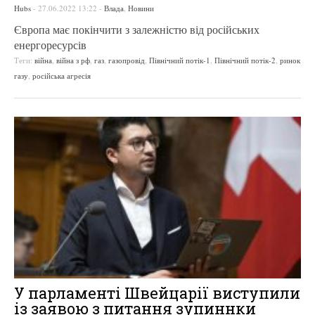
Hubs
-
27.06.2022 13:22
-
Влада
,
Новини
Європа має покінчити з залежністю від російських
енергоресурсів
Теги:
війна
,
війна з рф
,
газ
,
газопровід
,
Північний потік-1
,
Північний потік-2
,
ринок
газу
,
російська агресія
У парламенті Швейцарії виступили
із заявою з питання зупиннки