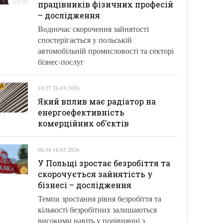
працівників фізичних професій
– дослідження
Водночас скорочення зайнятості
спостерігається у польській
автомобільній промисловості та секторі
бізнес-послуг
10:27 26.03.2026
Який вплив має радіатор на
енергоефективність
комерційних об’єктів
08:34 16.03.2026
У Польщі зростає безробіття та
скорочується зайнятість у
бізнесі – дослідження
Темпи зростання рівня безробіття та
кількості безробітних залишаються
високими навіть у порівнянні з