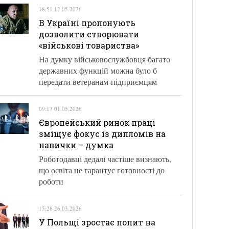
18:51 12.05.2026
В Україні пропонують
дозволити створювати
«військові товариства»
На думку військовослужбовця багато
державних функцій можна було б
передати ветеранам-підприємцям
09:17 01.05.2026
Європейський ринок праці
зміщує фокус із дипломів на
навички – думка
Роботодавці дедалі частіше визнають,
що освіта не гарантує готовності до
роботи
15:28 26.03.2026
У Польщі зростає попит на