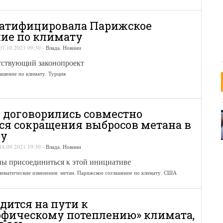
ратифицировала Парижское
ие по климату
07.10.2021 09:30
-
Влада
,
Новини
тствующий законопроект
ашение по климату
,
Турция
 договорились совместно
ся сокращения выбросов метана в
ру
18.09.2021 19:30
-
Влада
,
Новини
ны присоединиться к этой инициативе
лиматические изменения
,
метан
,
Парижское соглашение по климату
,
США
дится на пути к
офическому потеплению» климата,