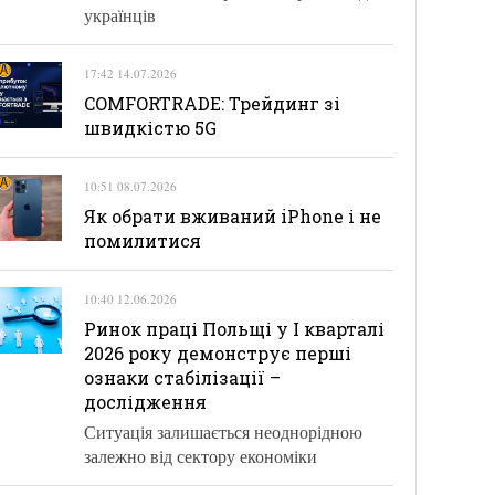
українців
17:42 14.07.2026
COMFORTRADE: Трейдинг зі
швидкістю 5G
10:51 08.07.2026
Як обрати вживаний iPhone і не
помилитися
10:40 12.06.2026
Ринок праці Польщі у І кварталі
2026 року демонструє перші
ознаки стабілізації –
дослідження
Ситуація залишається неоднорідною
залежно від сектору економіки