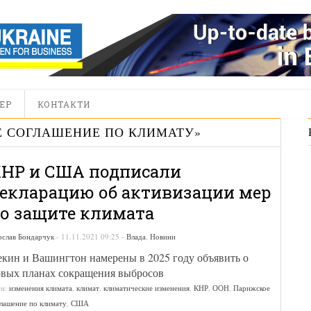
ЕР
КОНТАКТИ
 СОГЛАШЕНИЕ ПО КЛИМАТУ
»
НР и США подписали
екларацию об активизации мер
о защите климата
ослав Бондарчук
-
11.11.2021 09:25
-
Влада
,
Новини
кин и Вашингтон намерены в 2025 году объявить о
вых планах сокращения выбросов
ги:
изменения климата
,
климат
,
климатические изменения
,
КНР
,
ООН
,
Парижское
лашение по климату
,
США