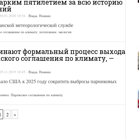
рким пятилетием за всю историю
ний
30.01.2020 10:54
-
Влада
,
Новини
танской метеорологической службе
е соглашение по климату
,
потепление
,
экология
инают формальный процесс выхода
ского соглашения по климату, —
05.11.2019 10:45
-
Влада
,
Новини
вало США к 2025 году сократить выбросы парниковых
омпео
,
Парижское соглашение по климату
1
2
»