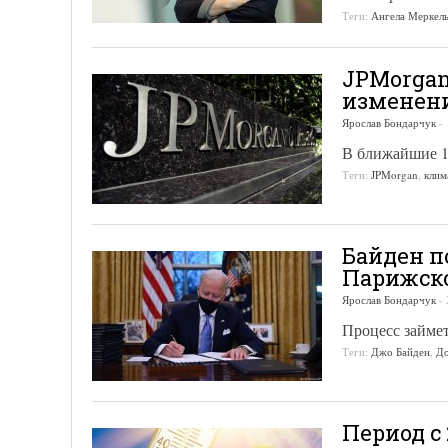
Теги:
Ангела Меркел
JPMorgan 
изменен
Ярослав Бондарчук
-
В ближайшие 1
Теги:
JPMorgan
,
клим
Байден п
Парижско
Ярослав Бондарчук
-
Процесс займет
Теги:
Джо Байден
,
До
Период с 