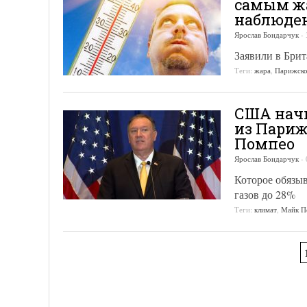
самым жа
наблюде
Ярослав Бондарчук
-
Заявили в Бри
Теги:
жара
,
Парижско
США нач
из Париж
Помпео
Ярослав Бондарчук
-
Которое обязы
газов до 28%
Теги:
климат
,
Майк П