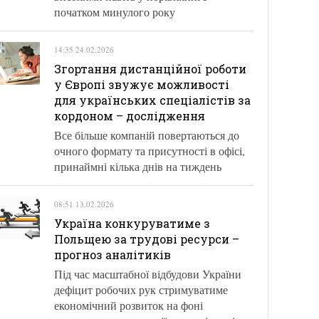
початком минулого року
14:35 24.02.2026
Згортання дистанційної роботи
у Європі звужує можливості
для українських спеціалістів за
кордоном – дослідження
Все більше компаній повертаються до
очного формату та присутності в офісі,
принаймні кілька днів на тиждень
08:51 13.02.2026
Україна конкуруватиме з
Польщею за трудові ресурси –
прогноз аналітиків
Під час масштабної відбудови України
дефіцит робочих рук стримуватиме
економічний розвиток на фоні