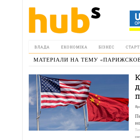
ВЛАДА
ЕКОНОМІКА
БІЗНЕС
СТАРТ
МАТЕРІАЛИ НА ТЕМУ «
ПАРИЖСКОЕ
К
д
п
Яр
Пе
но
Те
сог