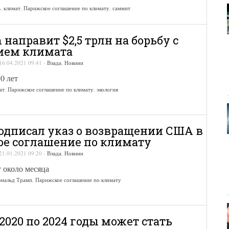
ь
,
климат
,
Парижское соглашение по климату
,
саммит
направит $2,5 трлн на борьбу с
ием климата
16.04.2021 09:41
-
Влада
,
Новини
0 лет
ат
,
Парижское соглашение по климату
,
экология
одписал указ о возвращении США в
е соглашение по климату
21.01.2021 09:20
-
Влада
,
Новини
 около месяца
нальд Трамп
,
Парижское соглашение по климату
2020 по 2024 годы может стать