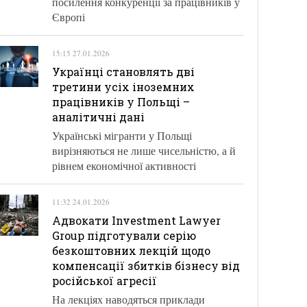
посилення конкуренції за працівників у
Європі
15:15 27.01.2026
Українці становлять дві
третини усіх іноземних
працівників у Польщі –
аналітичні дані
Українські мігранти у Польщі
вирізняються не лише чисельністю, а й
рівнем економічної активності
11:32 24.01.2026
Адвокати Investment Lawyer
Group підготували серію
безкоштовних лекцій щодо
компенсації збитків бізнесу від
російської агресії
На лекціях наводяться приклади