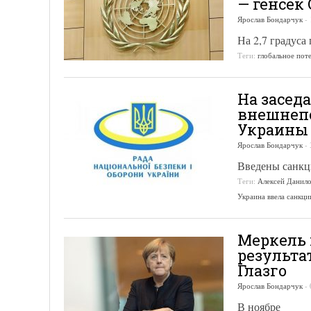
— генсек
Ярослав Бондарчук
-
На 2,7 градуса
Теги:
глобальное пот
На засед
внешнепо
Украины
Ярослав Бондарчук
-
Введены санкц
Теги:
Алексей Данил
Украина ввела санкци
Меркель 
результа
Глазго
Ярослав Бондарчук
-
В ноябре