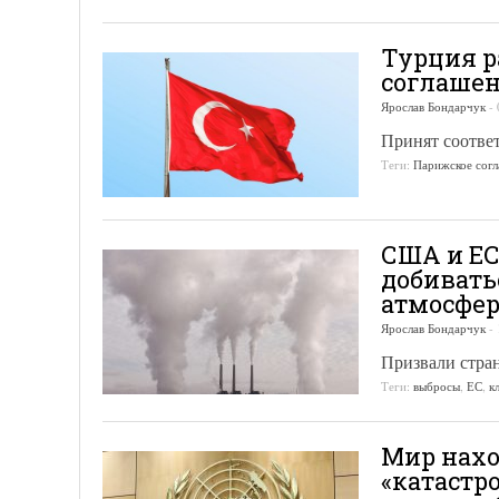
Турция 
соглашен
Ярослав Бондарчук
-
Принят соотве
Теги:
Парижское согл
США и ЕС
добивать
атмосфе
Ярослав Бондарчук
-
Призвали стра
Теги:
выбросы
,
ЕС
,
к
Мир нахо
«катастр