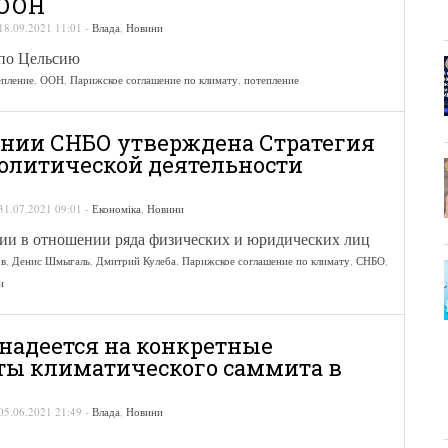
 ООН
18.09.2021 11:01
-
Влада
,
Новини
 по Цельсию
епление
,
ООН
,
Парижское соглашение по климату
,
потепление
ании СНБО утверждена Стратегия
литической деятельности
31.07.2021 09:01
-
Економіка
,
Новини
ии в отношении ряда физических и юридических лиц
ов
,
Денис Шмыгаль
,
Дмитрий Кулеба
,
Парижское соглашение по климату
,
СНБО
,
и
надеется на конкретные
ты климатического саммита в
05.06.2021 21:49
-
Влада
,
Новини