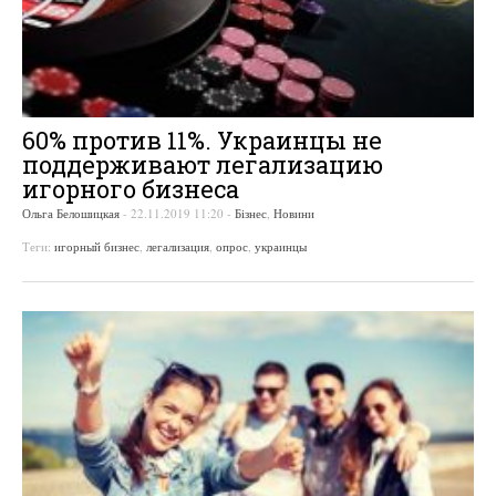
60% против 11%. Украинцы не
поддерживают легализацию
игорного бизнеса
Ольга Белошицкая
-
22.11.2019 11:20
-
Бізнес
,
Новини
Теги:
игорный бизнес
,
легализация
,
опрос
,
украинцы