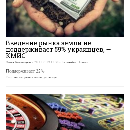
Введение рынка земли не
поддерживает 59% украинцев, —
КМИС
Ольга Белошицкая
-
28.11.2019 15:30
-
Економіка
,
Новини
Поддерживает 22%
Теги:
опрос
,
рынок земли
,
украинцы