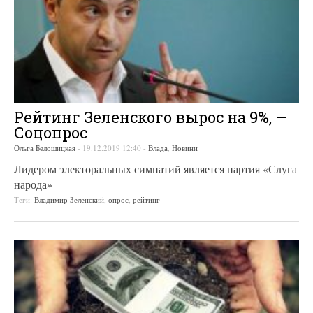
Рейтинг Зеленского вырос на 9%, —
Соцопрос
Ольга Белошицкая
-
19.12.2019 12:40
-
Влада
,
Новини
Лидером электоральных симпатий является партия «Слуга
народа»
Теги:
Владимир Зеленский
,
опрос
,
рейтинг