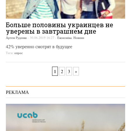
Больше половины украинцев не
уверены в завтрашнем дне
Артем Руденко
-
30.06.2019 16:27
-
Економіка
,
Новини
42% уверенно смотрят в будущее
Теги:
опрос
1
2
3
»
РЕКЛАМА