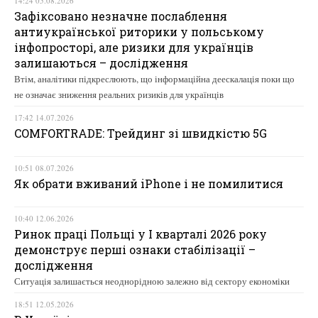
14:24 05.08.2026
Зафіксовано незначне послаблення
антиукраїнської риторики у польському
інфопросторі, але ризики для українців
залишаються – дослідження
Втім, аналітики підкреслюють, що інформаційна деескалація поки що
не означає зниження реальних ризиків для українців
17:42 14.07.2026
COMFORTRADE: Трейдинг зі швидкістю 5G
10:51 08.07.2026
Як обрати вживаний iPhone і не помилитися
10:40 12.06.2026
Ринок праці Польщі у І кварталі 2026 року
демонструє перші ознаки стабілізації –
дослідження
Ситуація залишається неоднорідною залежно від сектору економіки
18:51 12.05.2026