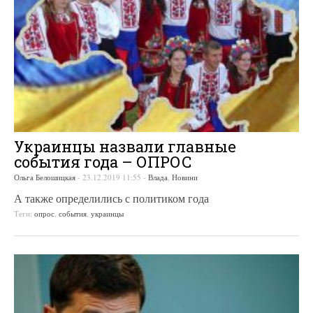
Украинцы назвали главные
события года – ОПРОС
Ольга Белошицкая
-
23.12.2019 11:55
-
Влада
,
Новини
А также определились с политиком года
Теги:
опрос
,
события
,
украинцы