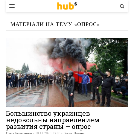
ВЛАДА
МАТЕРІАЛИ НА ТЕМУ «
ОПРОС
»
ЕКОНОМІКА
БІЗНЕС
СТАРТЕР
КОНТАКТИ
Большинство украинцев
недовольны направлением
развития страны — опрос
Ольга Белошицкая
-
10.11.2020 13:00
-
Влада
,
Новини