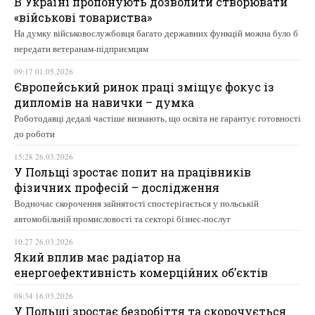
В Україні пропонують дозволити створювати
«військові товариства»
На думку військовослужбовця багато державних функцій можна було б
передати ветеранам-підприємцям
09:17 01.05.2026
Європейський ринок праці зміщує фокус із
дипломів на навички – думка
Роботодавці дедалі частіше визнають, що освіта не гарантує готовності
до роботи
15:28 26.03.2026
У Польщі зростає попит на працівників
фізичних професій – дослідження
Водночас скорочення зайнятості спостерігається у польській
автомобільній промисловості та секторі бізнес-послуг
10:27 26.03.2026
Який вплив має радіатор на
енергоефективність комерційних об’єктів
08:34 16.03.2026
У Польщі зростає безробіття та скорочується