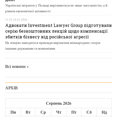
Українські мігранти у Польщі вирізняються не лише чисельністю, а й
рівнем економічної активності
11:32 24.01.2026
Адвокати Investment Lawyer Group підготували
серію безкоштовних лекцій щодо компенсації
збитків бізнесу від російської агресії
На лекціях наводяться приклади вирішення міжнародних спорів
іншими державами та компаніями
Всі новини »
АРХІВ
Серпень 2026
Пн
Вт
Ср
Чт
Пт
Сб
Нд