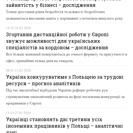
зайнятість у бізнесі – дослідження
Темпи зростання рівня безробіття та кількості безробітних
залишаються високими навіть у порівнянні з початком минулого року
14:35 24.02.2026
Згортання дистанційної роботи у Європі
звужує можливості для українських
спеціалістів за кордоном – дослідження
Все більше компаній повертаються до очного формату та присутності в
офісі, принаймні кілька днів на тиждень
08:51 13.02.2026
Україна конкуруватиме з Польщею за трудові
ресурси – прогноз аналітиків
Під час масштабної відбудови України дефіцит робочих рук
стримуватиме економічний розвиток на фоні посилення конкуренції за
працівників у Європі
15:15 27.01.2026
Українці становлять дві третини усіх
іноземних працівників у Польщі – аналітичні
дані