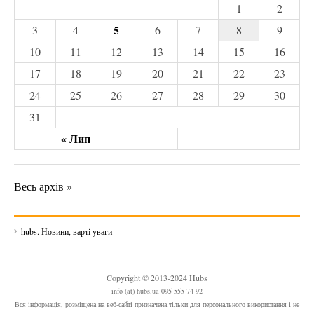
1
2
5
3
4
6
7
8
9
10
11
12
13
14
15
16
17
18
19
20
21
22
23
24
25
26
27
28
29
30
31
« Лип
Весь архів »
hubs. Новини, варті уваги
Copyright © 2013-2024 Hubs
info (at) hubs.ua 095-555-74-92
Вся інформація, розміщена на веб-сайті призначена тільки для персонального використання і не