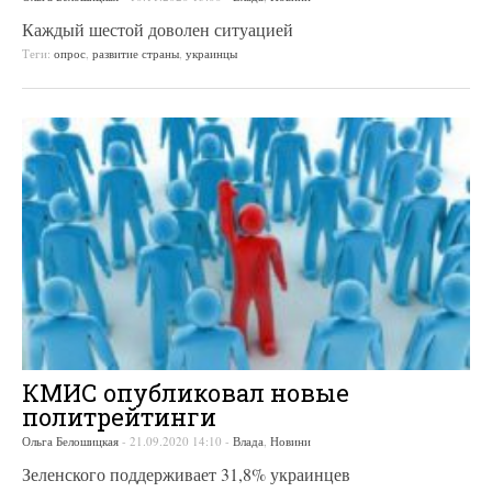
Каждый шестой доволен ситуацией
Теги:
опрос
,
развитие страны
,
украинцы
КМИС опубликовал новые
политрейтинги
Ольга Белошицкая
-
21.09.2020 14:10
-
Влада
,
Новини
Зеленского поддерживает 31,8% украинцев