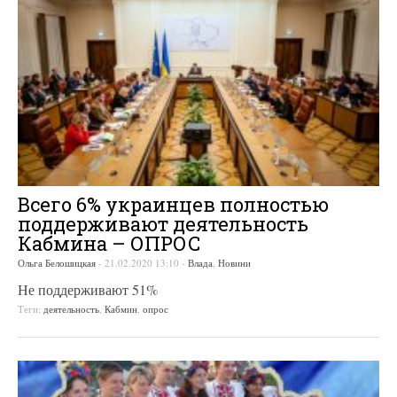
Всего 6% украинцев полностью
поддерживают деятельность
Кабмина – ОПРОС
Ольга Белошицкая
-
21.02.2020 13:10
-
Влада
,
Новини
Не поддерживают 51%
Теги:
деятельность
,
Кабмин
,
опрос