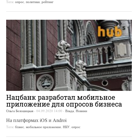
Теги:
опрос
,
политики
,
рейтинг
Нацбанк разработал мобильное
приложение для опросов бизнеса
Ольга Белошицкая
-
04.09.2020 14:00
-
Влада
,
Новини
На платформах iOS и Androi
Теги:
бізнес
,
мобильное приложение
,
НБУ
,
опрос