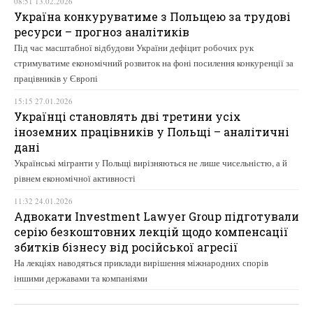
08:51 13.02.2026
Україна конкуруватиме з Польщею за трудові
ресурси – прогноз аналітиків
Під час масштабної відбудови України дефіцит робочих рук
стримуватиме економічний розвиток на фоні посилення конкуренції за
працівників у Європі
15:15 27.01.2026
Українці становлять дві третини усіх
іноземних працівників у Польщі – аналітичні
дані
Українські мігранти у Польщі вирізняються не лише чисельністю, а й
рівнем економічної активності
11:32 24.01.2026
Адвокати Investment Lawyer Group підготували
серію безкоштовних лекцій щодо компенсації
збитків бізнесу від російської агресії
На лекціях наводяться приклади вирішення міжнародних спорів
іншими державами та компаніями