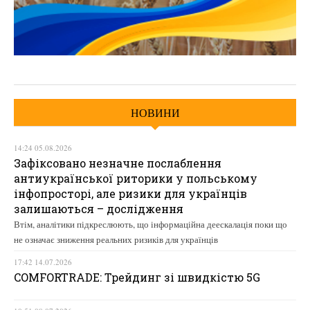
НОВИНИ
14:24 05.08.2026
Зафіксовано незначне послаблення
антиукраїнської риторики у польському
інфопросторі, але ризики для українців
залишаються – дослідження
Втім, аналітики підкреслюють, що інформаційна деескалація поки що
не означає зниження реальних ризиків для українців
17:42 14.07.2026
COMFORTRADE: Трейдинг зі швидкістю 5G