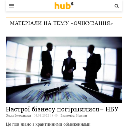
ВЛАДА
МАТЕРІАЛИ НА ТЕМУ «
ОЧІКУВАННЯ
»
ЕКОНОМІКА
БІЗНЕС
СТАРТЕР
КОНТАКТИ
Настрої бізнесу погіршилися– НБУ
Ольга Белошицкая
-
04.01.2022 18:40
-
Економіка
,
Новини
Це пов’язано з крантинними обмеженнями