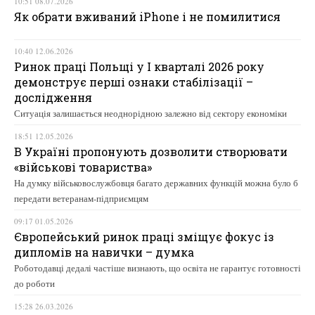
10:51 08.07.2026
Як обрати вживаний iPhone і не помилитися
10:40 12.06.2026
Ринок праці Польщі у І кварталі 2026 року
демонструє перші ознаки стабілізації –
дослідження
Ситуація залишається неоднорідною залежно від сектору економіки
18:51 12.05.2026
В Україні пропонують дозволити створювати
«військові товариства»
На думку військовослужбовця багато державних функцій можна було б
передати ветеранам-підприємцям
09:17 01.05.2026
Європейський ринок праці зміщує фокус із
дипломів на навички – думка
Роботодавці дедалі частіше визнають, що освіта не гарантує готовності
до роботи
15:28 26.03.2026