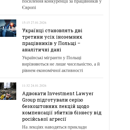
посилення конкуренції за працівників у
Європі
15:15 27.01.2026
Українці становлять дві
третини усіх іноземних
працівників у Польщі –
аналітичні дані
Українські мігранти у Польщі
вирізняються не лише чисельністю, а й
рівнем економічної активності
11:32 24.01.2026
Адвокати Investment Lawyer
Group підготували серію
безкоштовних лекцій щодо
компенсації збитків бізнесу від
російської агресії
На лекціях наводяться приклади