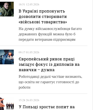
18:51 12.05.2026
В Україні пропонують
дозволити створювати
«військові товариства»
На думку військовослужбовця багато
державних функцій можна було б
передати ветеранам-підприємцям
09:17 01.05.2026
Європейський ринок праці
зміщує фокус із дипломів на
навички – думка
Роботодавці дедалі частіше визнають,
що освіта не гарантує готовності до
роботи
15:28 26.03.2026
У Польщі зростає попит на