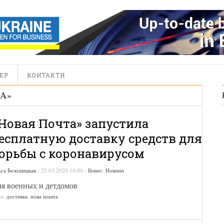
ЕР
КОНТАКТИ
ТА
»
Новая Почта» запустила
есплатную доставку средств для
орьбы с коронавирусом
ьга Белошицкая
-
25.03.2020 14:00
-
Бізнес
,
Новини
я военных и детдомов
ги:
доставка
,
нова пошта