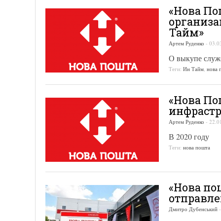
«Нова По
организа
Тайм»
Артем Руденко
-
03.0
О выкупе служ
Теги:
Ин Тайм
,
нова 
«Нова По
инфрастр
Артем Руденко
-
22.0
В 2020 году
Теги:
нова пошта
«Нова пош
отправл
Дмитро Дубенський