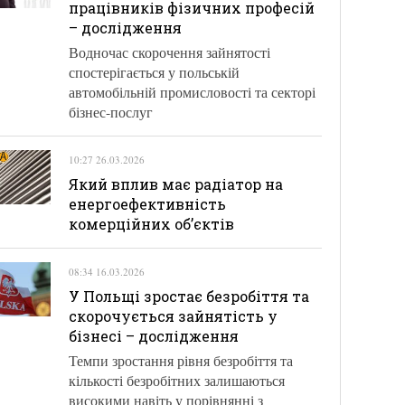
працівників фізичних професій
– дослідження
Водночас скорочення зайнятості
спостерігається у польській
автомобільній промисловості та секторі
бізнес-послуг
10:27 26.03.2026
Який вплив має радіатор на
енергоефективність
комерційних об’єктів
08:34 16.03.2026
У Польщі зростає безробіття та
скорочується зайнятість у
бізнесі – дослідження
Темпи зростання рівня безробіття та
кількості безробітних залишаються
високими навіть у порівнянні з