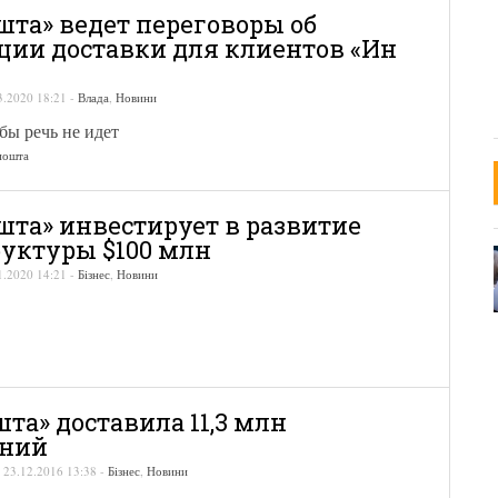
шта» ведет переговоры об
ции доставки для клиентов «Ин
3.2020 18:21
-
Влада
,
Новини
бы речь не идет
пошта
шта» инвестирует в развитие
уктуры $100 млн
1.2020 14:21
-
Бізнес
,
Новини
та» доставила 11,3 млн
ений
-
23.12.2016 13:38
-
Бізнес
,
Новини