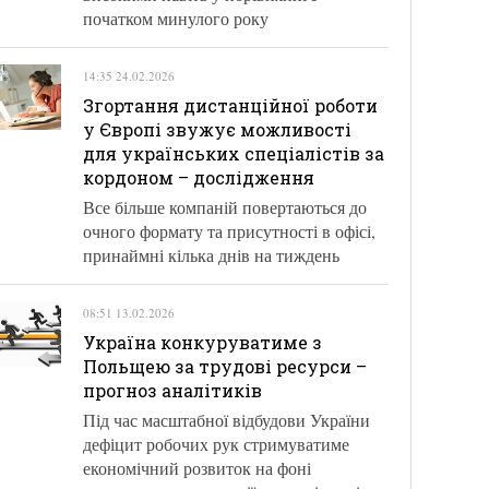
початком минулого року
14:35 24.02.2026
Згортання дистанційної роботи
у Європі звужує можливості
для українських спеціалістів за
кордоном – дослідження
Все більше компаній повертаються до
очного формату та присутності в офісі,
принаймні кілька днів на тиждень
08:51 13.02.2026
Україна конкуруватиме з
Польщею за трудові ресурси –
прогноз аналітиків
Під час масштабної відбудови України
дефіцит робочих рук стримуватиме
економічний розвиток на фоні