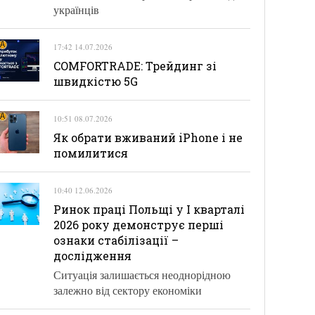
українців
17:42 14.07.2026
COMFORTRADE: Трейдинг зі
швидкістю 5G
10:51 08.07.2026
Як обрати вживаний iPhone і не
помилитися
10:40 12.06.2026
Ринок праці Польщі у І кварталі
2026 року демонструє перші
ознаки стабілізації –
дослідження
Ситуація залишається неоднорідною
залежно від сектору економіки