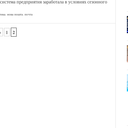
система предприятия заработала в условиях сезонного
тика
,
нова пошта
,
почта
2
«
1