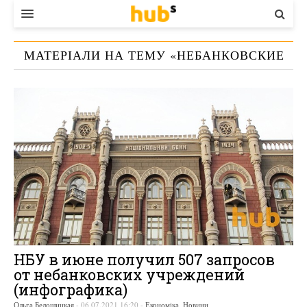
ВЛАДА
МАТЕРІАЛИ НА ТЕМУ «
НЕБАНКОВСКИЕ
ЕКОНОМІКА
ФИНУЧРЕЖДЕНИЯ
»
БІЗНЕС
СТАРТЕР
КОНТАКТИ
НБУ в июне получил 507 запросов
от небанковских учреждений
(инфографика)
Ольга Белошицкая
-
06.07.2021 16:20
-
Економіка
,
Новини