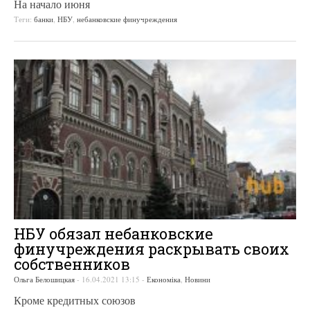
На начало июня
Теги:
банки
,
НБУ
,
небанковские финучреждения
НБУ обязал небанковские
финучреждения раскрывать своих
собственников
Ольга Белошицкая
-
16.04.2021 13:15
-
Економіка
,
Новини
Кроме кредитных союзов