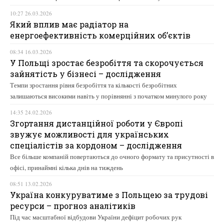
10:27 26.03.2026
Який вплив має радіатор на
енергоефективність комерційних об’єктів
08:34 16.03.2026
У Польщі зростає безробіття та скорочується
зайнятість у бізнесі – дослідження
Темпи зростання рівня безробіття та кількості безробітних
залишаються високими навіть у порівнянні з початком минулого року
14:35 24.02.2026
Згортання дистанційної роботи у Європі
звужує можливості для українських
спеціалістів за кордоном – дослідження
Все більше компаній повертаються до очного формату та присутності в
офісі, принаймні кілька днів на тиждень
08:51 13.02.2026
Україна конкуруватиме з Польщею за трудові
ресурси – прогноз аналітиків
Під час масштабної відбудови України дефіцит робочих рук