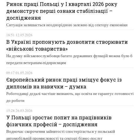
Ринок праці Польщі у І кварталі 2026 року
демонструє перші ознаки стабілізації –
дослідження
Ситуація залишається неоднорідною залежно від сектору економіки
18:51 12.05.2026
В Україні пропонують дозволити створювати
«військові товариства»
На думку військовослужбовця багато державних функцій можна було б
передати ветеранам-підприємцям
09:17 01.05.2026
Європейський ринок праці зміщує фокус із
дипломів на навички – думка
Роботодавці дедалі частіше визнають, що освіта не гарантує готовності
до роботи
15:28 26.03.2026
У Польщі зростає попит на працівників
фізичних професій – дослідження
Водночас скорочення зайнятості спостерігається у польській
автомобільній промисловості та секторі бізнес-послуг