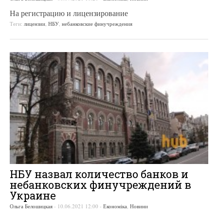
На регистрацию и лицензирование
Теги:
лицензии
,
НБУ
,
небанковские финучреждения
НБУ назвал количество банков и
небанковских финучреждений в
Украине
Ольга Белошицкая
-
10.06.2021 12:00
-
Економіка
,
Новини