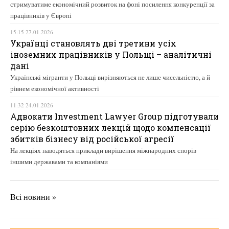
стримуватиме економічний розвиток на фоні посилення конкуренції за
працівників у Європі
15:15 27.01.2026
Українці становлять дві третини усіх
іноземних працівників у Польщі – аналітичні
дані
Українські мігранти у Польщі вирізняються не лише чисельністю, а й
рівнем економічної активності
11:32 24.01.2026
Адвокати Investment Lawyer Group підготували
серію безкоштовних лекцій щодо компенсації
збитків бізнесу від російської агресії
На лекціях наводяться приклади вирішення міжнародних спорів
іншими державами та компаніями
Всі новини »