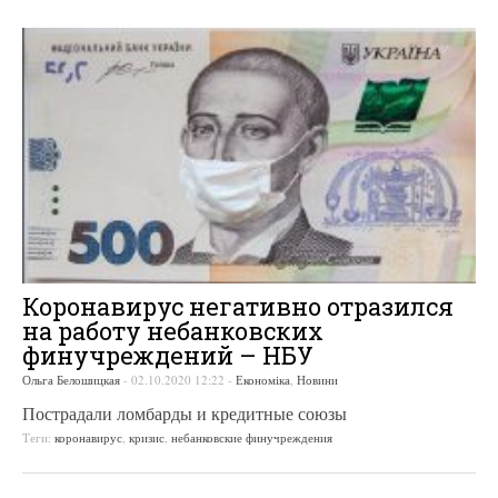
Коронавирус негативно отразился
на работу небанковских
финучреждений – НБУ
Ольга Белошицкая
-
02.10.2020 12:22
-
Економіка
,
Новини
Пострадали ломбарды и кредитные союзы
Теги:
коронавирус
,
кризис
,
небанковские финучреждения