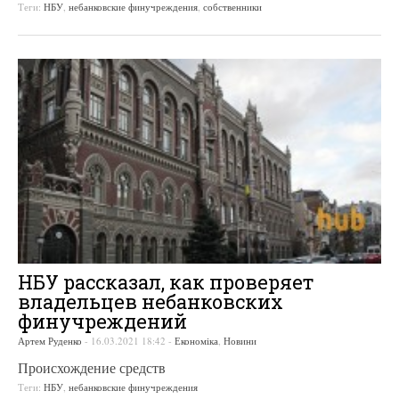
Теги:
НБУ
,
небанковские финучреждения
,
собственники
НБУ рассказал, как проверяет
владельцев небанковских
финучреждений
Артем Руденко
-
16.03.2021 18:42
-
Економіка
,
Новини
Происхождение средств
Теги:
НБУ
,
небанковские финучреждения