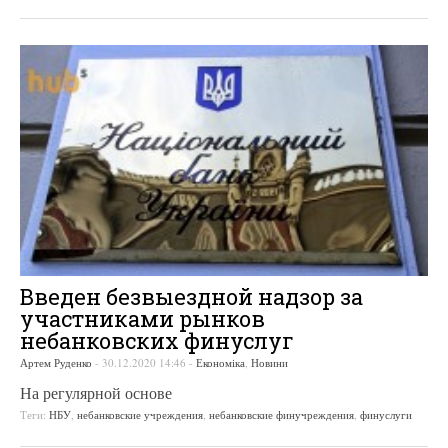
Введен безвыездной надзор за
участниками рынков
небанковских финуслуг
Артем Руденко
-
30.12.2020 14:46
-
Економіка
,
Новини
На регулярной основе
Теги:
НБУ
,
небанковские учреждения
,
небанковские финучреждения
,
финуслуги