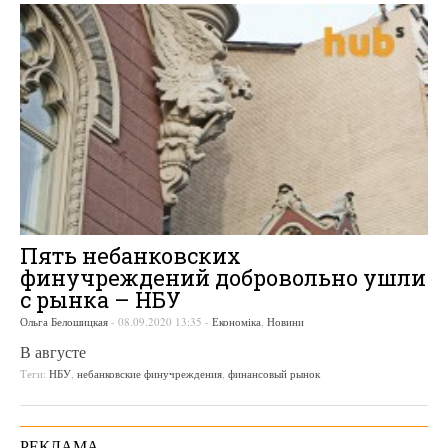
Пять небанковских
финучреждений добровольно ушли
с рынка – НБУ
Ольга Белошицкая
-
08.09.2020 13:35
-
Економіка
,
Новини
В августе
Теги:
НБУ
,
небанковские финучреждения
,
финансовый рынок
РЕКЛАМА