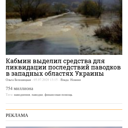
Кабмин выделил средства для
ликвидации последствий паводков
в западных областях Украины
Ольга Белошицкая
-
05.07.2020 13:15
-
Влада
,
Новини
754 миллиона
Теги:
наводнения
,
паводки
,
финансовая помощь
РЕКЛАМА