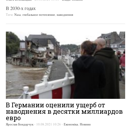
В 2030-х годах
Теги:
Nasa
,
глобальное потепление
,
наводнения
В Германии оценили ущерб от
наводнения в десятки миллиардов
евро
Ярослав Бондарчук
-
10.08.2021 10:26
-
Економіка
,
Новини