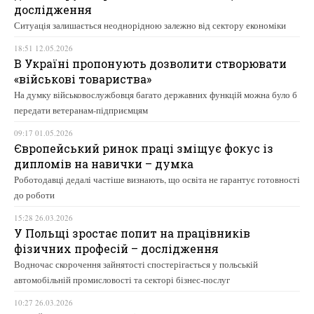
дослідження
Ситуація залишається неоднорідною залежно від сектору економіки
18:51 12.05.2026
В Україні пропонують дозволити створювати
«військові товариства»
На думку військовослужбовця багато державних функцій можна було б
передати ветеранам-підприємцям
09:17 01.05.2026
Європейський ринок праці зміщує фокус із
дипломів на навички – думка
Роботодавці дедалі частіше визнають, що освіта не гарантує готовності
до роботи
15:28 26.03.2026
У Польщі зростає попит на працівників
фізичних професій – дослідження
Водночас скорочення зайнятості спостерігається у польській
автомобільній промисловості та секторі бізнес-послуг
10:27 26.03.2026