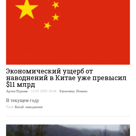
Экономический ущерб от
наводнений в Китае уже превысил
$11 млрд
Артем Руденко
-
12.07.2020 18:44
-
Економіка
,
Новини
В текущем году
Теги:
Китай
,
наводнения