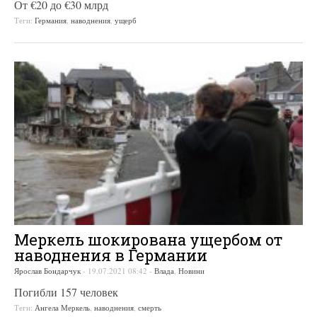
От €20 до €30 млрд
Теги:
Германия
,
наводнения
,
ущерб
Меркель шокирована ущербом от
наводнения в Германии
Ярослав Бондарчук
-
19.07.2021 08:42
-
Влада
,
Новини
Погибли 157 человек
Теги:
Ангела Меркель
,
наводнения
,
смерть