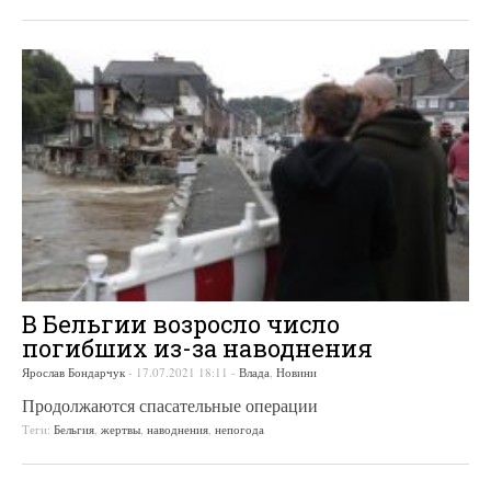
В Бельгии возросло число
погибших из-за наводнения
Ярослав Бондарчук
-
17.07.2021 18:11
-
Влада
,
Новини
Продолжаются спасательные операции
Теги:
Бельгия
,
жертвы
,
наводнения
,
непогода