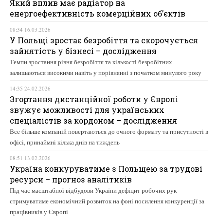
Який вплив має радіатор на
енергоефективність комерційних об’єктів
08:34 16.03.2026
У Польщі зростає безробіття та скорочується
зайнятість у бізнесі – дослідження
Темпи зростання рівня безробіття та кількості безробітних
залишаються високими навіть у порівнянні з початком минулого року
14:35 24.02.2026
Згортання дистанційної роботи у Європі
звужує можливості для українських
спеціалістів за кордоном – дослідження
Все більше компаній повертаються до очного формату та присутності в
офісі, принаймні кілька днів на тиждень
08:51 13.02.2026
Україна конкуруватиме з Польщею за трудові
ресурси – прогноз аналітиків
Під час масштабної відбудови України дефіцит робочих рук
стримуватиме економічний розвиток на фоні посилення конкуренції за
працівників у Європі