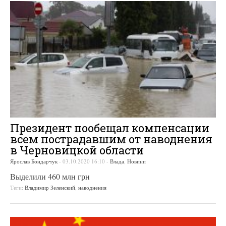
Президент пообещал компенсации
всем пострадавшим от наводнения
в Черновицкой области
Ярослав Бондарчук
-
03.10.2020 16:10
-
Влада
,
Новини
Выделили 460 млн грн
Теги:
Владимир Зеленский
,
наводнения