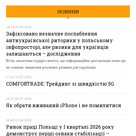
НОВИНИ
14:24 05.08.2026
Зафіксовано незначне послаблення
антиукраїнської риторики у польському
інфопросторі, але ризики для українців
залишаються – дослідження
Втім, аналітики підкреслюють, що інформаційна деескалація поки що
не означає зниження реальних ризиків для українців
17:42 14.07.2026
COMFORTRADE: Трейдинг зі швидкістю 5G
10:51 08.07.2026
Як обрати вживаний iPhone і не помилитися
10:40 12.06.2026
Ринок праці Польщі у І кварталі 2026 року
демонструє перші ознаки стабілізації –