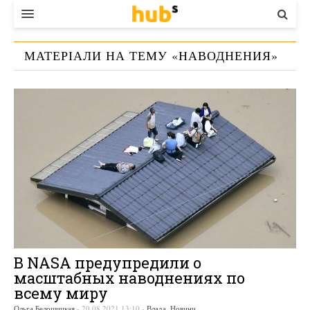
ВЛАДА
МАТЕРІАЛИ НА ТЕМУ «
НАВОДНЕНИЯ
»
ЕКОНОМІКА
БІЗНЕС
СТАРТЕР
КОНТАКТИ
В NASA предупредили о
масштабных наводнениях по
всему миру
Ольга Белошицкая
-
20.08.2021 13:10
-
Влада
,
Новини