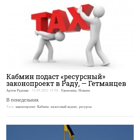
Кабмин подаст «ресурсный»
законопроект в Раду, — Гетманцев
Артем Руденко
-
31.05.2021 15:58
-
Економіка
,
Новини
В понедельник
Теги:
законопроект
,
Кабмин
,
налоговый кодекс
,
ресурсы