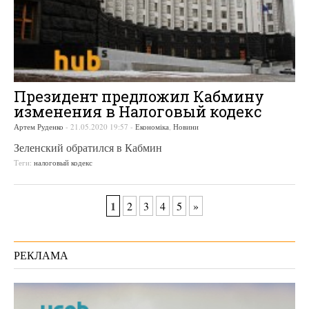
Президент предложил Кабмину
изменения в Налоговый кодекс
Артем Руденко
-
21.05.2020 19:57
-
Економіка
,
Новини
Зеленский обратился в Кабмин
Теги:
налоговый кодекс
1
2
3
4
5
»
РЕКЛАМА