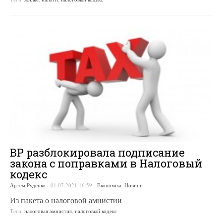
ВР разблокировала подписание
закона с поправками в Налоговый
кодекс
Артем Руденко
-
01.07.2021 16:59
-
Економіка
,
Новини
Из пакета о налоговой амнистии
Теги:
налоговая амнистия
,
налоговый кодекс