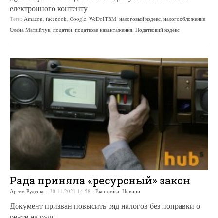
електронного контенту
Теги:
Amazon
,
facebook
,
Google
,
WeDoITBM
,
налоговый кодекс
,
налогообложение
,
Олена Матвійчук
,
податки
,
податкове навантаження
,
Податковий кодекс
Рада приняла «ресурсный» закон
Артем Руденко
-
30.11.2021 14:58
-
Економіка
,
Новини
Документ призван повысить ряд налогов без поправки о
ренте на руду