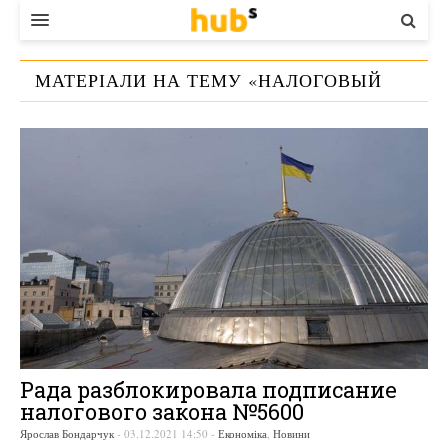
ВЛАДА
МАТЕРІАЛИ НА ТЕМУ «
НАЛОГОВЫЙ
ЕКОНОМІКА
КОДЕКС
»
БІЗНЕС
СТАРТЕР
КОНТАКТИ
Рада разблокировала подписание
налогового закона №5600
Ярослав Бондарчук
-
03.12.2021 14:50
-
Економіка
,
Новини