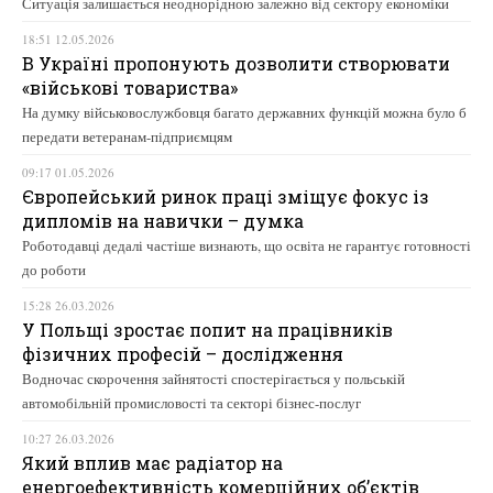
Ситуація залишається неоднорідною залежно від сектору економіки
18:51 12.05.2026
В Україні пропонують дозволити створювати
«військові товариства»
На думку військовослужбовця багато державних функцій можна було б
передати ветеранам-підприємцям
09:17 01.05.2026
Європейський ринок праці зміщує фокус із
дипломів на навички – думка
Роботодавці дедалі частіше визнають, що освіта не гарантує готовності
до роботи
15:28 26.03.2026
У Польщі зростає попит на працівників
фізичних професій – дослідження
Водночас скорочення зайнятості спостерігається у польській
автомобільній промисловості та секторі бізнес-послуг
10:27 26.03.2026
Який вплив має радіатор на
енергоефективність комерційних об’єктів