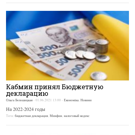
Кабмин принял Бюджетную
декларацию
Ольга Белошицкая
-
01.06.2021 13:00
-
Економіка
,
Новини
На 2022-2024 годы
Теги:
бюджетная декларация
,
Минфин
,
налоговый кодекс