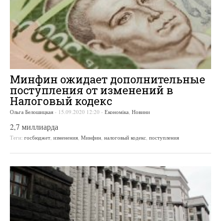
Минфин ожидает дополнительные
поступления от изменений в
Налоговый кодекс
Ольга Белошицкая
-
15.09.2020 12:20
-
Економіка
,
Новини
2,7 миллиарда
Теги:
госбюджет
,
изменения
,
Минфин
,
налоговый кодекс
,
поступления