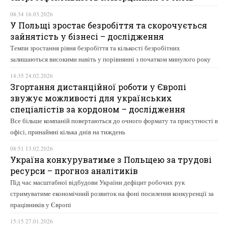
08:34 16.03.2026
У Польщі зростає безробіття та скорочується
зайнятість у бізнесі – дослідження
Темпи зростання рівня безробіття та кількості безробітних
залишаються високими навіть у порівнянні з початком минулого року
14:35 24.02.2026
Згортання дистанційної роботи у Європі
звужує можливості для українських
спеціалістів за кордоном – дослідження
Все більше компаній повертаються до очного формату та присутності в
офісі, принаймні кілька днів на тиждень
08:51 13.02.2026
Україна конкуруватиме з Польщею за трудові
ресурси – прогноз аналітиків
Під час масштабної відбудови України дефіцит робочих рук
стримуватиме економічний розвиток на фоні посилення конкуренції за
працівників у Європі
15:15 27.01.2026