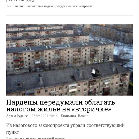
Теги:
налоги
,
налоговый кодекс
,
ресурсный законопроект
Нардепы передумали облагать
налогом жилье на «вторичке»
Артем Руденко
-
23.09.2021 20:46
-
Економіка
,
Новини
Из налогового законопроекта убрали соответствующий
пункт
Теги:
жилье
,
налоги
,
налоговый кодекс