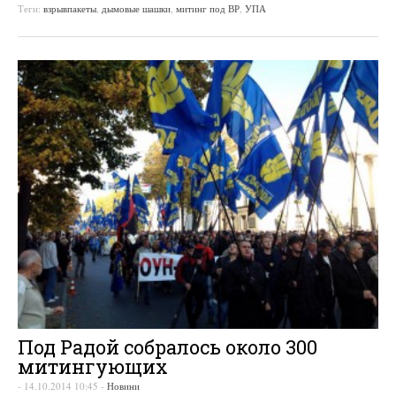
Теги:
взрывпакеты
,
дымовые шашки
,
митинг под ВР
,
УПА
Под Радой собралось около 300
митингующих
-
14.10.2014 10:45
-
Новини