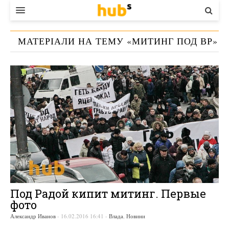
ВЛАДА
МАТЕРІАЛИ НА ТЕМУ «
МИТИНГ ПОД ВР
»
ЕКОНОМІКА
БІЗНЕС
СТАРТЕР
КОНТАКТИ
Под Радой кипит митинг. Первые
фото
Александр Иванов
-
16.02.2016 16:41
-
Влада
,
Новини