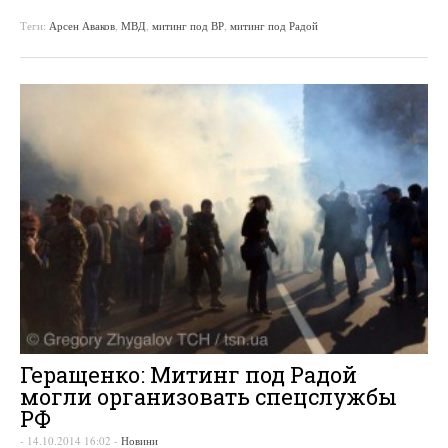
Теги:
Арсен Аваков
,
МВД
,
митинг под ВР
,
митинг под Радой
Геращенко: Митинг под Радой
могли организовать спецслужбы
РФ
-
14.10.2014 16:02
-
Новини