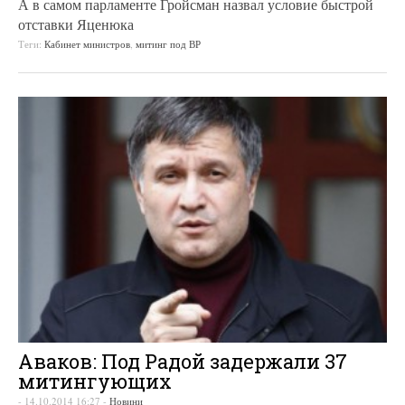
А в самом парламенте Гройсман назвал условие быстрой
отставки Яценюка
Теги:
Кабинет министров
,
митинг под ВР
Аваков: Под Радой задержали 37
митингующих
-
14.10.2014 16:27
-
Новини