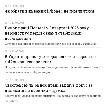
10:51 08.07.2026
Як обрати вживаний iPhone і не помилитися
10:40 12.06.2026
Ринок праці Польщі у І кварталі 2026 року
демонструє перші ознаки стабілізації –
дослідження
Ситуація залишається неоднорідною залежно від сектору економіки
18:51 12.05.2026
В Україні пропонують дозволити створювати
«військові товариства»
На думку військовослужбовця багато державних функцій можна було б
передати ветеранам-підприємцям
09:17 01.05.2026
Європейський ринок праці зміщує фокус із
дипломів на навички – думка
Роботодавці дедалі частіше визнають, що освіта не гарантує готовності
до роботи