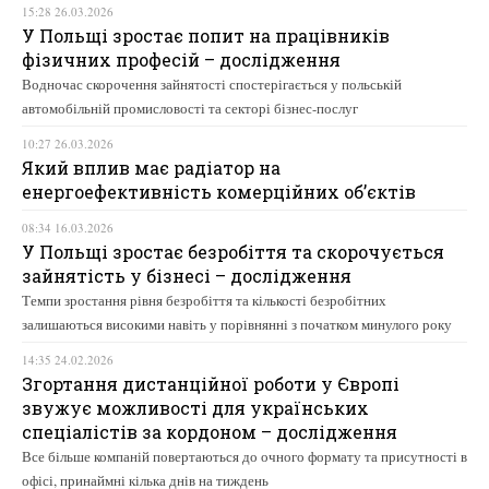
15:28 26.03.2026
У Польщі зростає попит на працівників
фізичних професій – дослідження
Водночас скорочення зайнятості спостерігається у польській
автомобільній промисловості та секторі бізнес-послуг
10:27 26.03.2026
Який вплив має радіатор на
енергоефективність комерційних об’єктів
08:34 16.03.2026
У Польщі зростає безробіття та скорочується
зайнятість у бізнесі – дослідження
Темпи зростання рівня безробіття та кількості безробітних
залишаються високими навіть у порівнянні з початком минулого року
14:35 24.02.2026
Згортання дистанційної роботи у Європі
звужує можливості для українських
спеціалістів за кордоном – дослідження
Все більше компаній повертаються до очного формату та присутності в
офісі, принаймні кілька днів на тиждень