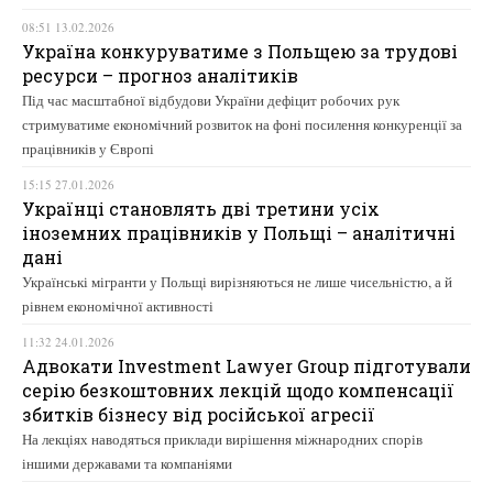
08:51 13.02.2026
Україна конкуруватиме з Польщею за трудові
ресурси – прогноз аналітиків
Під час масштабної відбудови України дефіцит робочих рук
стримуватиме економічний розвиток на фоні посилення конкуренції за
працівників у Європі
15:15 27.01.2026
Українці становлять дві третини усіх
іноземних працівників у Польщі – аналітичні
дані
Українські мігранти у Польщі вирізняються не лише чисельністю, а й
рівнем економічної активності
11:32 24.01.2026
Адвокати Investment Lawyer Group підготували
серію безкоштовних лекцій щодо компенсації
збитків бізнесу від російської агресії
На лекціях наводяться приклади вирішення міжнародних спорів
іншими державами та компаніями