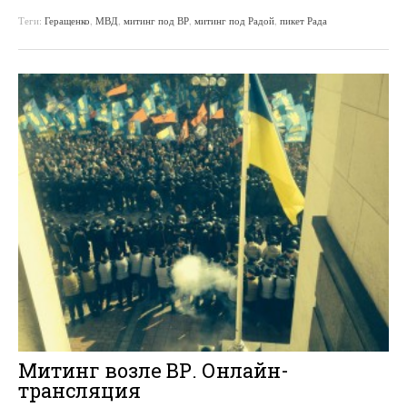
Теги:
Геращенко
,
МВД
,
митинг под ВР
,
митинг под Радой
,
пикет Рада
Митинг возле ВР. Онлайн-
трансляция