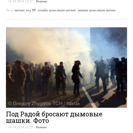
-
14.10.2014 12:32
-
Новини
Теги:
митинг под ВР
,
онлайн трансляция митинг
,
прямая трансляция митинг
Под Радой бросают дымовые
шашки. Фото
-
14.10.2014 12:23
-
Новини