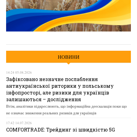
НОВИНИ
14:24 05.08.2026
Зафіксовано незначне послаблення
антиукраїнської риторики у польському
інфопросторі, але ризики для українців
залишаються – дослідження
Втім, аналітики підкреслюють, що інформаційна деескалація поки що
не означає зниження реальних ризиків для українців
17:42 14.07.2026
COMFORTRADE: Трейдинг зі швидкістю 5G