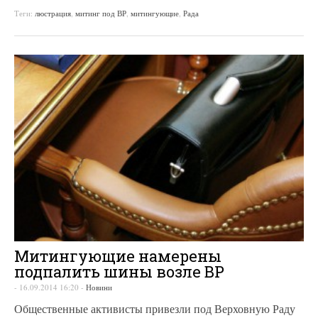
Теги:
люстрация
,
митинг под ВР
,
митингующие
,
Рада
Митингующие намерены
подпалить шины возле ВР
-
16.09.2014 16:20
-
Новини
Общественные активисты привезли под Верховную Раду