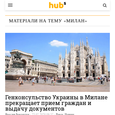
ВЛАДА
МАТЕРІАЛИ НА ТЕМУ «
МИЛАН
»
ЕКОНОМІКА
БІЗНЕС
СТАРТЕР
КОНТАКТИ
Генконсульство Украины в Милане
прекращает прием граждан и
выдачу документов
Ярослав Бондарчук
-
25.02.2020 08:37
-
Влада
,
Новини