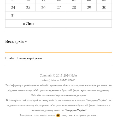
24
25
26
27
28
29
30
31
« Лип
Весь архів »
hubs. Новини, варті уваги
Copyright © 2013-2024 Hubs
info (at) hubs.ua 095-555-74-92
Вся інформація, розміщена на веб-сайті призначена тільки для персонального використання і не
підлягає подальшому та/або розповсюдженню в будь-якій формі, крім письмового дозволу
Hubs або з активним гіперпосиланням на джерело.
Всі матеріали, які розміщені на цьому сайті із посиланням на агентство "Інтерфакс-Україна", не
підлягають подальшому відтворенню та/чи розповсюдженню в будь-якій формі, інакше як з
письмового дозволу агентства "
Інтерфакс-Україна
"
Материалы, отмеченные знаком
, выпусаются на правах рекламы.