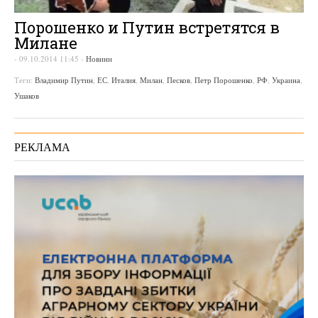
Порошенко и Путин встретятся в
Милане
-
09.10.2014 11:45
-
Новини
Теги:
Владимир Путин
,
ЕС
,
Италия
,
Милан
,
Песков
,
Петр Порошенко
,
РФ
,
Украина
,
Ушаков
РЕКЛАМА