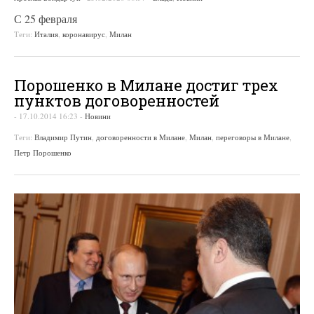
С 25 февраля
Теги:
Италия
,
коронавирус
,
Милан
Порошенко в Милане достиг трех
пунктов договоренностей
-
17.10.2014 16:23
-
Новини
Теги:
Владимир Путин
,
договоренности в Милане
,
Милан
,
переговоры в Милане
,
Петр Порошенко