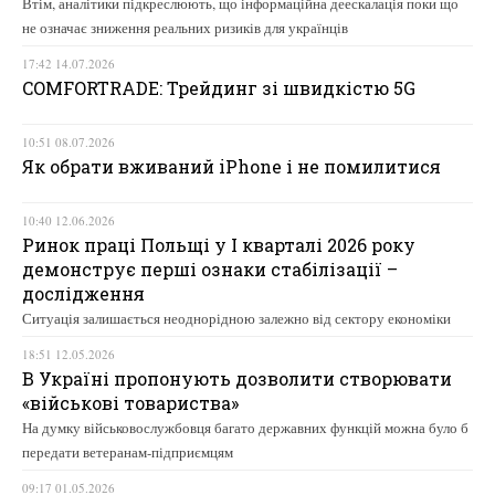
Втім, аналітики підкреслюють, що інформаційна деескалація поки що
не означає зниження реальних ризиків для українців
17:42 14.07.2026
COMFORTRADE: Трейдинг зі швидкістю 5G
10:51 08.07.2026
Як обрати вживаний iPhone і не помилитися
10:40 12.06.2026
Ринок праці Польщі у І кварталі 2026 року
демонструє перші ознаки стабілізації –
дослідження
Ситуація залишається неоднорідною залежно від сектору економіки
18:51 12.05.2026
В Україні пропонують дозволити створювати
«військові товариства»
На думку військовослужбовця багато державних функцій можна було б
передати ветеранам-підприємцям
09:17 01.05.2026