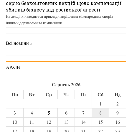
серію безкоштовних лекцій щодо компенсації
збитків бізнесу від російської агресії
На лекціях наводяться приклади вирішення міжнародних спорів
іншими державами та компаніями
Всі новини »
АРХІВ
Серпень 2026
Пн
Вт
Ср
Чт
Пт
Сб
Нд
1
2
5
3
4
6
7
8
9
10
11
12
13
14
15
16
17
18
19
20
21
22
23