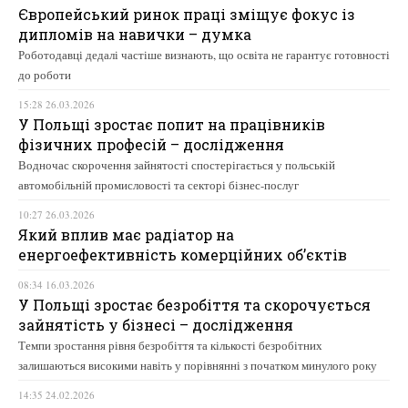
Європейський ринок праці зміщує фокус із
дипломів на навички – думка
Роботодавці дедалі частіше визнають, що освіта не гарантує готовності
до роботи
15:28 26.03.2026
У Польщі зростає попит на працівників
фізичних професій – дослідження
Водночас скорочення зайнятості спостерігається у польській
автомобільній промисловості та секторі бізнес-послуг
10:27 26.03.2026
Який вплив має радіатор на
енергоефективність комерційних об’єктів
08:34 16.03.2026
У Польщі зростає безробіття та скорочується
зайнятість у бізнесі – дослідження
Темпи зростання рівня безробіття та кількості безробітних
залишаються високими навіть у порівнянні з початком минулого року
14:35 24.02.2026