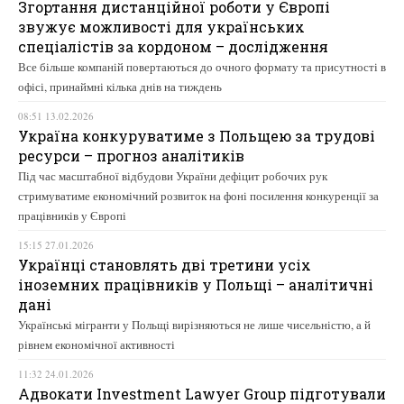
Згортання дистанційної роботи у Європі
звужує можливості для українських
спеціалістів за кордоном – дослідження
Все більше компаній повертаються до очного формату та присутності в
офісі, принаймні кілька днів на тиждень
08:51 13.02.2026
Україна конкуруватиме з Польщею за трудові
ресурси – прогноз аналітиків
Під час масштабної відбудови України дефіцит робочих рук
стримуватиме економічний розвиток на фоні посилення конкуренції за
працівників у Європі
15:15 27.01.2026
Українці становлять дві третини усіх
іноземних працівників у Польщі – аналітичні
дані
Українські мігранти у Польщі вирізняються не лише чисельністю, а й
рівнем економічної активності
11:32 24.01.2026
Адвокати Investment Lawyer Group підготували