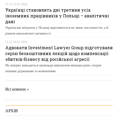
15:15 27.01.2026
Українці становлять дві третини усіх
іноземних працівників у Польщі – аналітичні
дані
Українські мігранти у Польщі вирізняються не лише чисельністю, а й
рівнем економічної активності
11:32 24.01.2026
Адвокати Investment Lawyer Group підготували
серію безкоштовних лекцій щодо компенсації
збитків бізнесу від російської агресії
На лекціях наводяться приклади вирішення міжнародних спорів
іншими державами та компаніями
Всі новини »
АРХІВ