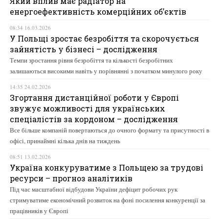
Який вплив має радіатор на
енергоефективність комерційних об’єктів
08:34 16.03.2026
У Польщі зростає безробіття та скорочується
зайнятість у бізнесі – дослідження
Темпи зростання рівня безробіття та кількості безробітних
залишаються високими навіть у порівнянні з початком минулого року
14:35 24.02.2026
Згортання дистанційної роботи у Європі
звужує можливості для українських
спеціалістів за кордоном – дослідження
Все більше компаній повертаються до очного формату та присутності в
офісі, принаймні кілька днів на тиждень
08:51 13.02.2026
Україна конкуруватиме з Польщею за трудові
ресурси – прогноз аналітиків
Під час масштабної відбудови України дефіцит робочих рук
стримуватиме економічний розвиток на фоні посилення конкуренції за
працівників у Європі