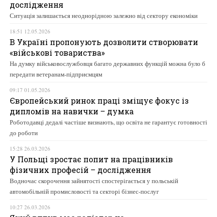
дослідження
Ситуація залишається неоднорідною залежно від сектору економіки
18:51 12.05.2026
В Україні пропонують дозволити створювати
«військові товариства»
На думку військовослужбовця багато державних функцій можна було б
передати ветеранам-підприємцям
09:17 01.05.2026
Європейський ринок праці зміщує фокус із
дипломів на навички – думка
Роботодавці дедалі частіше визнають, що освіта не гарантує готовності
до роботи
15:28 26.03.2026
У Польщі зростає попит на працівників
фізичних професій – дослідження
Водночас скорочення зайнятості спостерігається у польській
автомобільній промисловості та секторі бізнес-послуг
10:27 26.03.2026