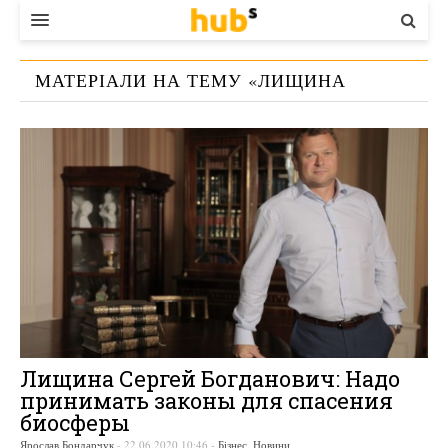
ВЛАДА
МАТЕРІАЛИ НА ТЕМУ «
ЛИЩИНА
ЕКОНОМІКА
СЕРГЕЙ
»
БІЗНЕС
СТАРТЕР
КОНТАКТИ
Лищина Сергей Богданович: Надо
принимать законы для спасения
биосферы
Ярослав Бондарчук
-
22.06.2020 10:46
-
Бізнес
,
Новини