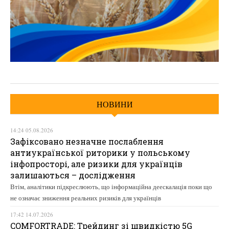
НОВИНИ
14:24 05.08.2026
Зафіксовано незначне послаблення
антиукраїнської риторики у польському
інфопросторі, але ризики для українців
залишаються – дослідження
Втім, аналітики підкреслюють, що інформаційна деескалація поки що
не означає зниження реальних ризиків для українців
17:42 14.07.2026
COMFORTRADE: Трейдинг зі швидкістю 5G