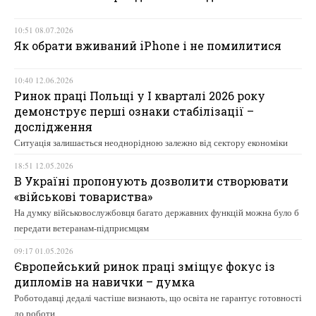
10:51 08.07.2026
Як обрати вживаний iPhone і не помилитися
10:40 12.06.2026
Ринок праці Польщі у І кварталі 2026 року
демонструє перші ознаки стабілізації –
дослідження
Ситуація залишається неоднорідною залежно від сектору економіки
18:51 12.05.2026
В Україні пропонують дозволити створювати
«військові товариства»
На думку військовослужбовця багато державних функцій можна було б
передати ветеранам-підприємцям
09:17 01.05.2026
Європейський ринок праці зміщує фокус із
дипломів на навички – думка
Роботодавці дедалі частіше визнають, що освіта не гарантує готовності
до роботи