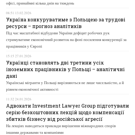
офісі, принаймні кілька днів на тиждень
08:51 13.02.2026
Україна конкуруватиме з Польщею за трудові
ресурси – прогноз аналітиків
Під час масштабної відбудови України дефіцит робочих рук
стримуватиме економічний розвиток на фоні посилення конкуренції за
працівників у Європі
15:15 27.01.2026
Українці становлять дві третини усіх
іноземних працівників у Польщі – аналітичні
дані
Українські мігранти у Польщі вирізняються не лише чисельністю, а й
рівнем економічної активності
11:32 24.01.2026
Адвокати Investment Lawyer Group підготували
серію безкоштовних лекцій щодо компенсації
збитків бізнесу від російської агресії
На лекціях наводяться приклади вирішення міжнародних спорів
іншими державами та компаніями