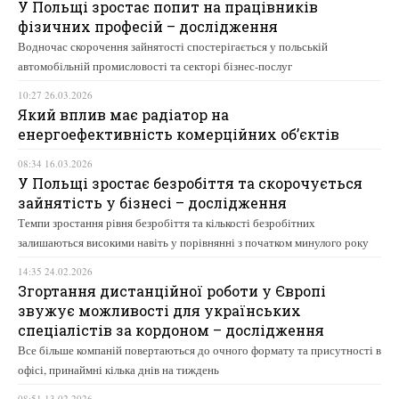
У Польщі зростає попит на працівників
фізичних професій – дослідження
Водночас скорочення зайнятості спостерігається у польській
автомобільній промисловості та секторі бізнес-послуг
10:27 26.03.2026
Який вплив має радіатор на
енергоефективність комерційних об’єктів
08:34 16.03.2026
У Польщі зростає безробіття та скорочується
зайнятість у бізнесі – дослідження
Темпи зростання рівня безробіття та кількості безробітних
залишаються високими навіть у порівнянні з початком минулого року
14:35 24.02.2026
Згортання дистанційної роботи у Європі
звужує можливості для українських
спеціалістів за кордоном – дослідження
Все більше компаній повертаються до очного формату та присутності в
офісі, принаймні кілька днів на тиждень
08:51 13.02.2026