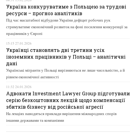
Україна конкуруватиме з Польщею за трудові
ресурси – прогноз аналітиків
Під час масштабної відбудови України дефіцит робочих рук
стримуватиме економічний розвиток на фоні посилення конкуренції за
працівників у Європі
15:15 27.01.2026
Українці становлять дві третини усіх
іноземних працівників у Польщі – аналітичні
дані
Українські мігранти у Польщі вирізняються не лише чисельністю, а й
рівнем економічної активності
11:32 24.01.2026
Адвокати Investment Lawyer Group підготували
серію безкоштовних лекцій щодо компенсації
збитків бізнесу від російської агресії
На лекціях наводяться приклади вирішення міжнародних спорів
іншими державами та компаніями