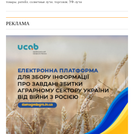
товары
,
ритейл
,
солнечные лучи
,
торговля
,
УФ-лучи
РЕКЛАМА