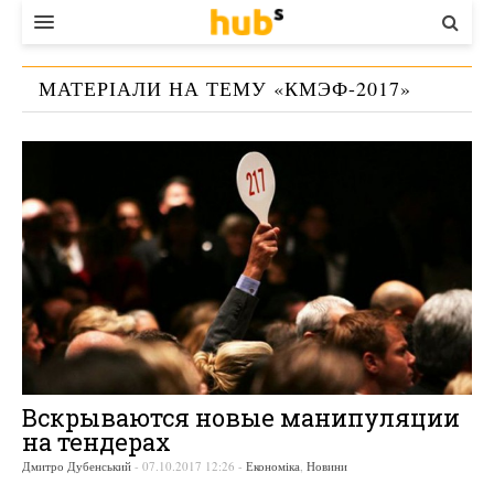
ВЛАДА
МАТЕРІАЛИ НА ТЕМУ «
КМЭФ-2017
»
ЕКОНОМІКА
БІЗНЕС
СТАРТЕР
КОНТАКТИ
Вскрываются новые манипуляции
на тендерах
Дмитро Дубенський
-
07.10.2017 12:26
-
Економіка
,
Новини