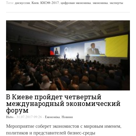
Теги:
дискуссия
,
Киев
,
КМЭФ-2017
,
цифровая экономика
,
экономика
,
эксперты
В Киеве пройдет четвертый
международный экономический
форум
Hubs
-
31.07.2017 09:26
-
Економіка
,
Новини
Мероприятие соберет экономистов с мировым именем,
политиков и представителей бизнес-среды