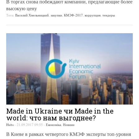
В торгах снова побеждают компании, предлагающие более
высокую цену
Теги:
Василий Хмельницкий
,
закупки
,
КМЭФ-2017
,
коррупция
,
тендеры
Made in Ukraine чи Мade in the
world: что нам выгоднее?
Hubs
-
21.09.2017 09:55
-
Економіка
,
Новини
В Киеве в рамках четвертого КМЭФ эксперты топ-уровня