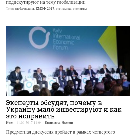
подискутируют на тему глобализации
Теги:
глобализация
,
КМЭФ-2017
,
экономика
,
эксперты
Эксперты обсудят, почему в
Украину мало инвестируют и как
это исправить
Hubs
-
11.09.2017 11:04
-
Економіка
,
Новини
Предметная дискуссия пройдет в рамках четвертого