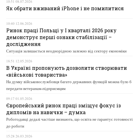
10:51 08.07.2026
Як обрати вживаний iPhone і не помилитися
10:40 12.06.2026
Ринок праці Польщі у І кварталі 2026 року
демонструє перші ознаки стабілізації –
дослідження
Ситуація залишається неоднорідною залежно від сектору економіки
18:51 12.05.2026
В Україні пропонують дозволити створювати
«військові товариства»
На думку військовослужбовця багато державних функцій можна було б
передати ветеранам-підприємцям
09:17 01.05.2026
Європейський ринок праці зміщує фокус із
дипломів на навички – думка
Роботодавці дедалі частіше визнають, що освіта не гарантує готовності
до роботи
15:28 26.03.2026