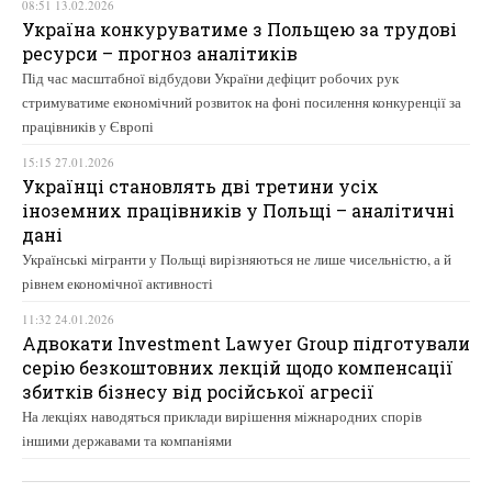
08:51 13.02.2026
Україна конкуруватиме з Польщею за трудові
ресурси – прогноз аналітиків
Під час масштабної відбудови України дефіцит робочих рук
стримуватиме економічний розвиток на фоні посилення конкуренції за
працівників у Європі
15:15 27.01.2026
Українці становлять дві третини усіх
іноземних працівників у Польщі – аналітичні
дані
Українські мігранти у Польщі вирізняються не лише чисельністю, а й
рівнем економічної активності
11:32 24.01.2026
Адвокати Investment Lawyer Group підготували
серію безкоштовних лекцій щодо компенсації
збитків бізнесу від російської агресії
На лекціях наводяться приклади вирішення міжнародних спорів
іншими державами та компаніями