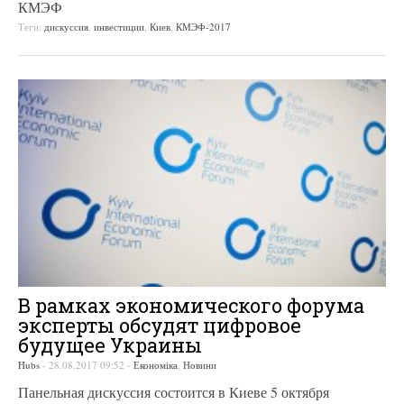
КМЭФ
Теги:
дискуссия
,
инвестиции
,
Киев
,
КМЭФ-2017
В рамках экономического форума
эксперты обсудят цифровое
будущее Украины
Hubs
-
28.08.2017 09:52
-
Економіка
,
Новини
Панельная дискуссия состоится в Киеве 5 октября