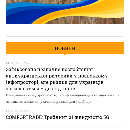
НОВИНИ
14:24 05.08.2026
Зафіксовано незначне послаблення
антиукраїнської риторики у польському
інфопросторі, але ризики для українців
залишаються – дослідження
Втім, аналітики підкреслюють, що інформаційна деескалація поки що
не означає зниження реальних ризиків для українців
17:42 14.07.2026
COMFORTRADE: Трейдинг зі швидкістю 5G