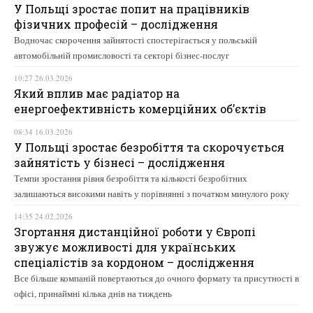
У Польщі зростає попит на працівників
фізичних професій – дослідження
Водночас скорочення зайнятості спостерігається у польській
автомобільній промисловості та секторі бізнес-послуг
10:27 26.03.2026
Який вплив має радіатор на
енергоефективність комерційних об’єктів
08:34 16.03.2026
У Польщі зростає безробіття та скорочується
зайнятість у бізнесі – дослідження
Темпи зростання рівня безробіття та кількості безробітних
залишаються високими навіть у порівнянні з початком минулого року
14:35 24.02.2026
Згортання дистанційної роботи у Європі
звужує можливості для українських
спеціалістів за кордоном – дослідження
Все більше компаній повертаються до очного формату та присутності в
офісі, принаймні кілька днів на тиждень