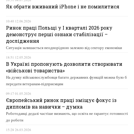
Як обрати вживаний iPhone і не помилитися
10:40 12.06.2026
Ринок праці Польщі у І кварталі 2026 року
демонструє перші ознаки стабілізації –
дослідження
Ситуація залишається неоднорідною залежно від сектору економіки
18:51 12.05.2026
В Україні пропонують дозволити створювати
«військові товариства»
На думку військовослужбовця багато державних функцій можна було б
передати ветеранам-підприємцям
09:17 01.05.2026
Європейський ринок праці зміщує фокус із
дипломів на навички – думка
Роботодавці дедалі частіше визнають, що освіта не гарантує готовності
до роботи
15:28 26.03.2026