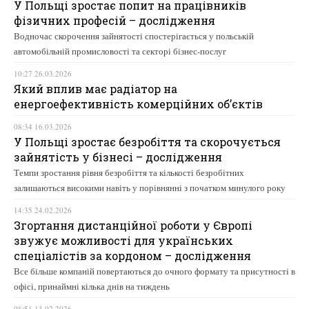
У Польщі зростає попит на працівників
фізичних професій – дослідження
Водночас скорочення зайнятості спостерігається у польській
автомобільній промисловості та секторі бізнес-послуг
10:27 26.03.2026
Який вплив має радіатор на
енергоефективність комерційних об’єктів
08:34 16.03.2026
У Польщі зростає безробіття та скорочується
зайнятість у бізнесі – дослідження
Темпи зростання рівня безробіття та кількості безробітних
залишаються високими навіть у порівнянні з початком минулого року
14:35 24.02.2026
Згортання дистанційної роботи у Європі
звужує можливості для українських
спеціалістів за кордоном – дослідження
Все більше компаній повертаються до очного формату та присутності в
офісі, принаймні кілька днів на тиждень
08:51 13.02.2026