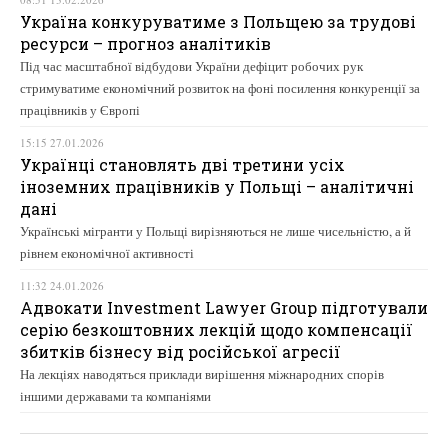
Україна конкуруватиме з Польщею за трудові
ресурси – прогноз аналітиків
Під час масштабної відбудови України дефіцит робочих рук
стримуватиме економічний розвиток на фоні посилення конкуренції за
працівників у Європі
15:15 27.01.2026
Українці становлять дві третини усіх
іноземних працівників у Польщі – аналітичні
дані
Українські мігранти у Польщі вирізняються не лише чисельністю, а й
рівнем економічної активності
11:32 24.01.2026
Адвокати Investment Lawyer Group підготували
серію безкоштовних лекцій щодо компенсації
збитків бізнесу від російської агресії
На лекціях наводяться приклади вирішення міжнародних спорів
іншими державами та компаніями