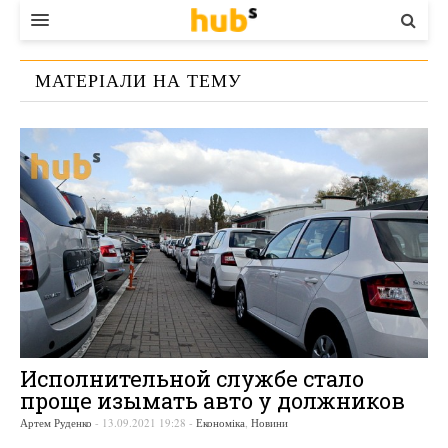
ВЛАДА
МАТЕРІАЛИ НА ТЕМУ
ЕКОНОМІКА
«
ИСПОЛНИТЕЛЬНАЯ СЛУЖБА
»
БІЗНЕС
СТАРТЕР
КОНТАКТИ
Исполнительной службе стало
проще изымать авто у должников
Артем Руденко
-
13.09.2021 19:28
-
Економіка
,
Новини