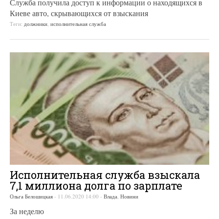
Служба получила доступ к информации о находящихся в
Киеве авто, скрывающихся от взыскания
Теги:
должники
,
исполнительная служба
Исполнительная служба взыскала
7,1 миллиона долга по зарплате
Ольга Белошицкая
-
11.06.2020 14:00
-
Влада
,
Новини
За неделю