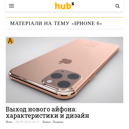
ВЛАДА
МАТЕРІАЛИ НА ТЕМУ «
IPHONE 6
»
ЕКОНОМІКА
БІЗНЕС
СТАРТЕР
КОНТАКТИ
Выход нового айфона:
характеристики и дизайн
Hubs
-
06.09.2019 18:31
-
Бізнес
,
Новини