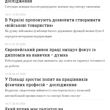
дослідження
Ситуація залишається неоднорідною залежно від сектору економіки
18:51 12.05.2026
В Україні пропонують дозволити створювати
«військові товариства»
На думку військовослужбовця багато державних функцій можна було б
передати ветеранам-підприємцям
09:17 01.05.2026
Європейський ринок праці зміщує фокус із
дипломів на навички – думка
Роботодавці дедалі частіше визнають, що освіта не гарантує готовності
до роботи
15:28 26.03.2026
У Польщі зростає попит на працівників
фізичних професій – дослідження
Водночас скорочення зайнятості спостерігається у польській
автомобільній промисловості та секторі бізнес-послуг
10:27 26.03.2026
Який вплив має радіатор на