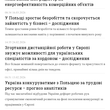
енергоефективність комерційних об’єктів
08:34 16.03.2026
У Польщі зростає безробіття та скорочується
зайнятість у бізнесі – дослідження
Темпи зростання рівня безробіття та кількості безробітних
залишаються високими навіть у порівнянні з початком минулого року
14:35 24.02.2026
Згортання дистанційної роботи у Європі
звужує можливості для українських
спеціалістів за кордоном – дослідження
Все більше компаній повертаються до очного формату та присутності в
офісі, принаймні кілька днів на тиждень
08:51 13.02.2026
Україна конкуруватиме з Польщею за трудові
ресурси – прогноз аналітиків
Під час масштабної відбудови України дефіцит робочих рук
стримуватиме економічний розвиток на фоні посилення конкуренції за
працівників у Європі