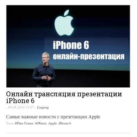
Онлайн трансляция презентации
iPhone 6
-
09.09.2014 19:27
-
Стартер
Самые важные новости с презетанции Apple
Теги:
#Flint Center
,
#iWatch
,
Apple
,
iPhone 6