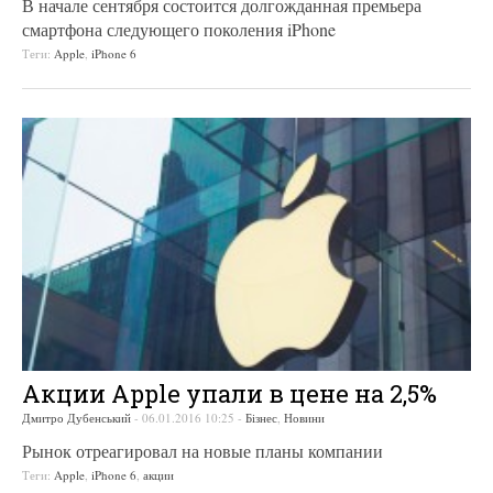
В начале сентября состоится долгожданная премьера
смартфона следующего поколения iPhone
Теги:
Apple
,
iPhone 6
Акции Apple упали в цене на 2,5%
Дмитро Дубенський
-
06.01.2016 10:25
-
Бізнес
,
Новини
Рынок отреагировал на новые планы компании
Теги:
Apple
,
iPhone 6
,
акции