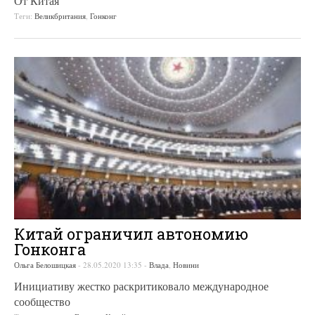
От Китая
Теги:
Великбритания
,
Гонконг
Китай ограничил автономию
Гонконга
Ольга Белошицкая
-
28.05.2020 13:35
-
Влада
,
Новини
Инициативу жестко раскритиковало международное
сообщество