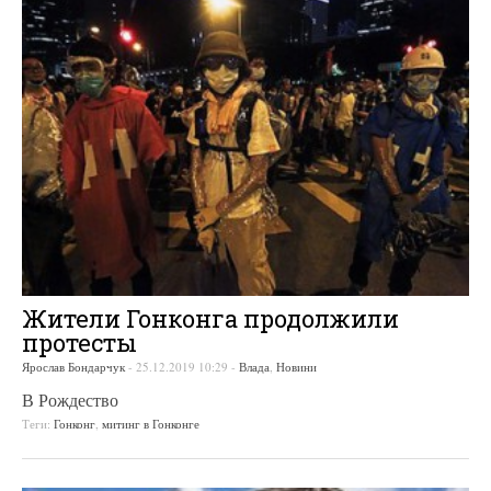
Жители Гонконга продолжили
протесты
Ярослав Бондарчук
-
25.12.2019 10:29
-
Влада
,
Новини
В Рождество
Теги:
Гонконг
,
митинг в Гонконге