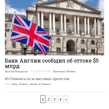
Банк Англии сообщил об оттоке $5
млрд
Ярослав Бондарчук
-
17.12.2019 10:58
-
Економіка
,
Новини
Из Гонконга из-за массовых протестов
Теги:
банк
,
Гонконг
,
митинг в Гонконге
1
2
3
4
»