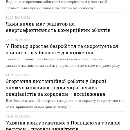
Водночас скорочення зайнятості спостерігається у польській
автомобільній промисловості та секторі бізнес-послуг
10:27 26.03.2026
Який вплив має радіатор на
енергоефективність комерційних об’єктів
08:34 16.03.2026
У Польщі зростає безробіття та скорочується
зайнятість у бізнесі – дослідження
Темпи зростання рівня безробіття та кількості безробітних
залишаються високими навіть у порівнянні з початком минулого року
14:35 24.02.2026
Згортання дистанційної роботи у Європі
звужує можливості для українських
спеціалістів за кордоном – дослідження
Все більше компаній повертаються до очного формату та присутності в
офісі, принаймні кілька днів на тиждень
08:51 13.02.2026
Україна конкуруватиме з Польщею за трудові
ресурси – прогноз аналітиків