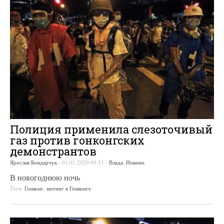
Полиция применила слезоточивый
газ против гонконгских
демонстрантов
Ярослав Бондарчук
-
01.01.2020 09:51
-
Влада
,
Новини
В новогоднюю ночь
Теги:
Гонконг
,
митинг в Гонконге