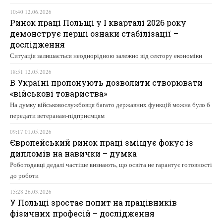
10:40 12.06.2026
Ринок праці Польщі у І кварталі 2026 року
демонструє перші ознаки стабілізації –
дослідження
Ситуація залишається неоднорідною залежно від сектору економіки
18:51 12.05.2026
В Україні пропонують дозволити створювати
«військові товариства»
На думку військовослужбовця багато державних функцій можна було б
передати ветеранам-підприємцям
09:17 01.05.2026
Європейський ринок праці зміщує фокус із
дипломів на навички – думка
Роботодавці дедалі частіше визнають, що освіта не гарантує готовності
до роботи
15:28 26.03.2026
У Польщі зростає попит на працівників
фізичних професій – дослідження