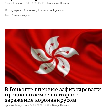
Артем Руденко
-
18.11.2020 15:58
-
Економіка
,
Новини
В лидерах Гонконг, Париж и Цюрих
Теги:
Гонконг
,
города
В Гонконге впервые зафиксировали
предполагаемое повторное
заражение коронавирусом
Ярослав Бондарчук
-
24.08.2020 17:48
-
Влада
,
Новини