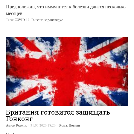
Предположив, что иммунитет к болезни длится несколько
месяцев
Теги:
COVID-19
,
Гонконг
,
коронавирус
Британия готовится защищать
Гонконг
Артем Руденко
-
31.05.2020 18:20
-
Влада
,
Новини