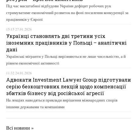
Під час масштабної відбудови України дефіцит робочих рук
стримуватиме економічний розвиток на фоні посилення конкуренції за
працівників у Європі
15:15 27.01.2026
Українці становлять дві третини усіх
іноземних працівників у Польщі – аналітичні
дані
Українські мігранти у Польщі вирізняються не лише чисельністю, а й
рівнем економічної активності
11:32 24.01.2026
Адвокати Investment Lawyer Group підготували
серію безкоштовних лекцій щодо компенсації
збитків бізнесу від російської агресії
На лекціях наводяться приклади вирішення міжнародних спорів
іншими державами та компаніями
Всі новини »