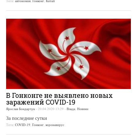
Теги:
автономия
,
Гонконг
,
Китай
В Гонконге не выявлено новых
заражений COVID-19
Ярослав Бондарчук
-
20.04.2020 13:29
-
Влада
,
Новини
За последние сутки
Теги:
COVID-19
,
Гонконг
,
коронавирус