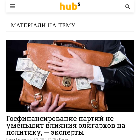
ВЛАДА
МАТЕРІАЛИ НА ТЕМУ
ЕКОНОМІКА
«
ФИНАНСИРОВАНИЕ ПОЛИТИЧЕСКИХ
БІЗНЕС
ПАРТИЙ
»
СТАРТЕР
КОНТАКТИ
Госфинансирование партий не
уменьшит влияния олигархов на
политику, — эксперты
Елена Середа
-
26.09.2016 12:28
-
Влада