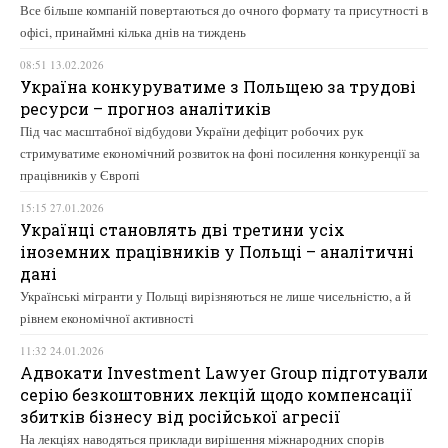
Все більше компаній повертаються до очного формату та присутності в
офісі, принаймні кілька днів на тиждень
08:51 13.02.2026
Україна конкуруватиме з Польщею за трудові
ресурси – прогноз аналітиків
Під час масштабної відбудови України дефіцит робочих рук
стримуватиме економічний розвиток на фоні посилення конкуренції за
працівників у Європі
15:15 27.01.2026
Українці становлять дві третини усіх
іноземних працівників у Польщі – аналітичні
дані
Українські мігранти у Польщі вирізняються не лише чисельністю, а й
рівнем економічної активності
11:32 24.01.2026
Адвокати Investment Lawyer Group підготували
серію безкоштовних лекцій щодо компенсації
збитків бізнесу від російської агресії
На лекціях наводяться приклади вирішення міжнародних спорів