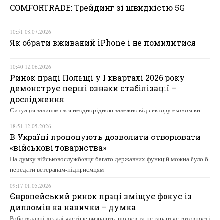
COMFORTRADE: Трейдинг зі швидкістю 5G
10:51 08.07.2026
Як обрати вживаний iPhone і не помилитися
10:40 12.06.2026
Ринок праці Польщі у І кварталі 2026 року
демонструє перші ознаки стабілізації –
дослідження
Ситуація залишається неоднорідною залежно від сектору економіки
18:51 12.05.2026
В Україні пропонують дозволити створювати
«військові товариства»
На думку військовослужбовця багато державних функцій можна було б
передати ветеранам-підприємцям
09:17 01.05.2026
Європейський ринок праці зміщує фокус із
дипломів на навички – думка
Роботодавці дедалі частіше визнають, що освіта не гарантує готовності