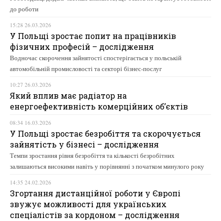
до роботи
15:28 26.03.2026
У Польщі зростає попит на працівників
фізичних професій – дослідження
Водночас скорочення зайнятості спостерігається у польській
автомобільній промисловості та секторі бізнес-послуг
10:27 26.03.2026
Який вплив має радіатор на
енергоефективність комерційних об’єктів
08:34 16.03.2026
У Польщі зростає безробіття та скорочується
зайнятість у бізнесі – дослідження
Темпи зростання рівня безробіття та кількості безробітних
залишаються високими навіть у порівнянні з початком минулого року
14:35 24.02.2026
Згортання дистанційної роботи у Європі
звужує можливості для українських
спеціалістів за кордоном – дослідження