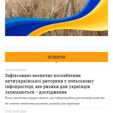
НОВИНИ
14:24 05.08.2026
Зафіксовано незначне послаблення
антиукраїнської риторики у польському
інфопросторі, але ризики для українців
залишаються – дослідження
Втім, аналітики підкреслюють, що інформаційна деескалація поки що
не означає зниження реальних ризиків для українців
17:42 14.07.2026