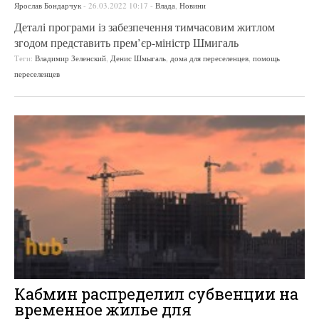
Ярослав Бондарчук
-
26.03.2022 10:17
-
Влада
,
Новини
Деталі програми із забезпечення тимчасовим житлом
згодом представить прем’єр-міністр Шмигаль
Теги:
Владимир Зеленский
,
Денис Шмыгаль
,
дома для переселенцев
,
помощь
переселенцев
Кабмин распределил субвенции на
временное жилье для