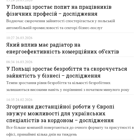
У Польщі зростає попит на працівників
фізичних професій – дослідження
Водночас скорочення зайнятості спостерігається у польській
автомобільній промисловості та секторі бізнес-послуг
10:27 26.03.2026
Який вплив має радіатор на
енергоефективність комерційних об’єктів
08:34 16.03.2026
У Польщі зростає безробіття та скорочується
зайнятість у бізнесі – дослідження
Темпи зростання рівня безробіття та кількості безробітних
залишаються високими навіть у порівнянні з початком минулого року
14:35 24.02.2026
Згортання дистанційної роботи у Європі
звужує можливості для українських
спеціалістів за кордоном – дослідження
Все більше компаній повертаються до очного формату та присутності в
офісі, принаймні кілька днів на тиждень