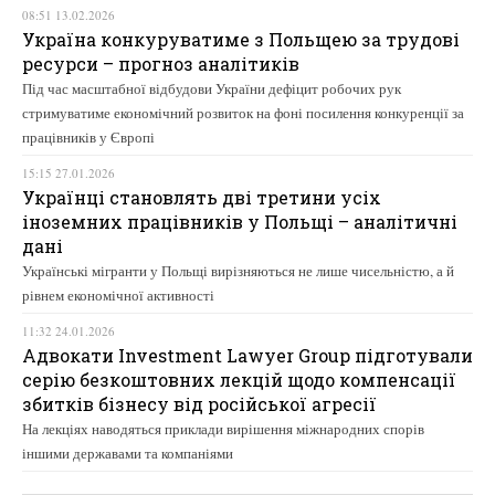
08:51 13.02.2026
Україна конкуруватиме з Польщею за трудові
ресурси – прогноз аналітиків
Під час масштабної відбудови України дефіцит робочих рук
стримуватиме економічний розвиток на фоні посилення конкуренції за
працівників у Європі
15:15 27.01.2026
Українці становлять дві третини усіх
іноземних працівників у Польщі – аналітичні
дані
Українські мігранти у Польщі вирізняються не лише чисельністю, а й
рівнем економічної активності
11:32 24.01.2026
Адвокати Investment Lawyer Group підготували
серію безкоштовних лекцій щодо компенсації
збитків бізнесу від російської агресії
На лекціях наводяться приклади вирішення міжнародних спорів
іншими державами та компаніями