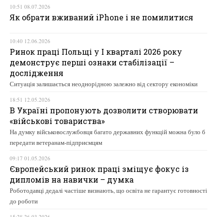
10:51 08.07.2026
Як обрати вживаний iPhone і не помилитися
10:40 12.06.2026
Ринок праці Польщі у І кварталі 2026 року
демонструє перші ознаки стабілізації –
дослідження
Ситуація залишається неоднорідною залежно від сектору економіки
18:51 12.05.2026
В Україні пропонують дозволити створювати
«військові товариства»
На думку військовослужбовця багато державних функцій можна було б
передати ветеранам-підприємцям
09:17 01.05.2026
Європейський ринок праці зміщує фокус із
дипломів на навички – думка
Роботодавці дедалі частіше визнають, що освіта не гарантує готовності
до роботи
15:28 26.03.2026