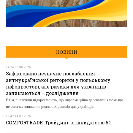
НОВИНИ
14:24 05.08.2026
Зафіксовано незначне послаблення
антиукраїнської риторики у польському
інфопросторі, але ризики для українців
залишаються – дослідження
Втім, аналітики підкреслюють, що інформаційна деескалація поки що
не означає зниження реальних ризиків для українців
17:42 14.07.2026
COMFORTRADE: Трейдинг зі швидкістю 5G