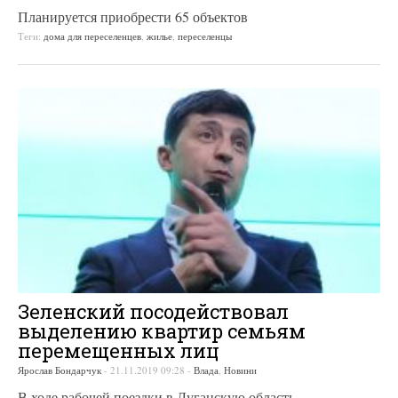
Планируется приобрести 65 объектов
Теги:
дома для переселенцев
,
жилье
,
переселенцы
Зеленский посодействовал
выделению квартир семьям
перемещенных лиц
Ярослав Бондарчук
-
21.11.2019 09:28
-
Влада
,
Новини
В ходе рабочей поездки в Луганскую область