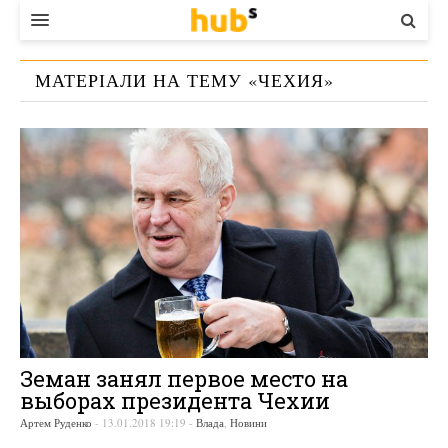
ВЛАДА
МАТЕРІАЛИ НА ТЕМУ «
ЧЕХИЯ
»
ЕКОНОМІКА
БІЗНЕС
СТАРТЕР
КОНТАКТИ
Земан занял первое место на
выборах президента Чехии
Артем Руденко
-
13.01.2018 19:19
-
Влада
,
Новини