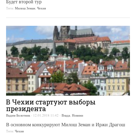
Будет второй тур
Теги:
Милош Земан
,
Чехия
В Чехии стартуют выборы
президента
Вадим Болотник
-
12.01.2018 11:42
-
Влада
,
Новини
В основном конкурируют Милош Земан и Иржи Драгош
Теги:
Чехия