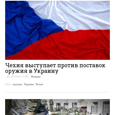
Чехия выступает против поставок
оружия в Украину
-
02.10.2014 11:05
-
Новини
Теги:
оружие
,
Украина
,
Чехия