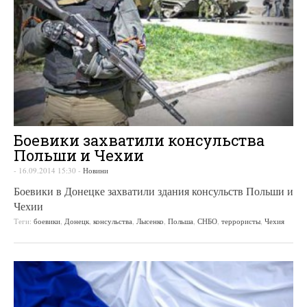
Боевики захватили консульства
Польши и Чехии
-
16.09.2014 15:30
-
Новини
Боевики в Донецке захватили здания консульств Польши и
Чехии
Теги:
боевики
,
Донецк
,
консульства
,
Лысенко
,
Польша
,
СНБО
,
террористы
,
Чехия