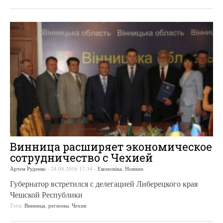
Винница расширяет экономическое
сотрудничество с Чехией
Артем Руденко
-
24.08.2016 17:34
-
Економіка
,
Новини
Губернатор встретился с делегацией Либерецкого края
Чешской Республики
Теги:
Винница
,
регионы
,
Чехия