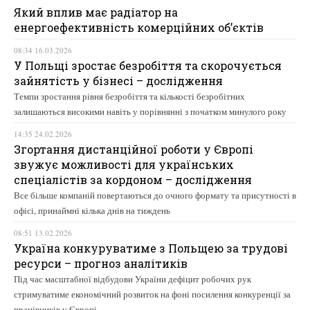
Який вплив має радіатор на
енергоефективність комерційних об’єктів
08:34 16.03.2026
У Польщі зростає безробіття та скорочується
зайнятість у бізнесі – дослідження
Темпи зростання рівня безробіття та кількості безробітних
залишаються високими навіть у порівнянні з початком минулого року
14:35 24.02.2026
Згортання дистанційної роботи у Європі
звужує можливості для українських
спеціалістів за кордоном – дослідження
Все більше компаній повертаються до очного формату та присутності в
офісі, принаймні кілька днів на тиждень
08:51 13.02.2026
Україна конкуруватиме з Польщею за трудові
ресурси – прогноз аналітиків
Під час масштабної відбудови України дефіцит робочих рук
стримуватиме економічний розвиток на фоні посилення конкуренції за
працівників у Європі