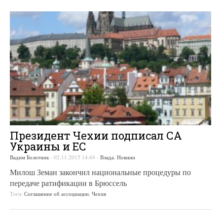
Президент Чехии подписал СА
Украины и ЕС
Вадим Болотник
-
02.11.2015 14:44
-
Влада
,
Новини
Милош Земан закончил национальные процедуры по
передаче ратификации в Брюссель
Теги:
Соглашение об ассоциации
,
Чехия