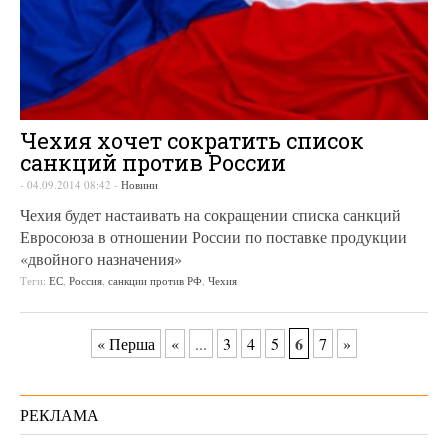
Чехия хочет сократить список
санкций против России
-
04.09.2014 08:42
-
Новини
Чехия будет настаивать на сокращении списка санкций
Евросоюза в отношении России по поставке продукции
«двойного назначения»
Теги:
ЕС
,
Россия
,
санкции против РФ
,
Чехия
6
« Перша
«
...
3
4
5
7
»
РЕКЛАМА