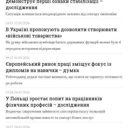
демонструє перші ознаки стабілізації –
дослідження
Ситуація залишається неоднорідною залежно від сектору економіки
18:51 12.05.2026
В Україні пропонують дозволити створювати
«військові товариства»
На думку військовослужбовця багато державних функцій можна було б
передати ветеранам-підприємцям
09:17 01.05.2026
Європейський ринок праці зміщує фокус із
дипломів на навички – думка
Роботодавці дедалі частіше визнають, що освіта не гарантує готовності
до роботи
15:28 26.03.2026
У Польщі зростає попит на працівників
фізичних професій – дослідження
Водночас скорочення зайнятості спостерігається у польській
автомобільній промисловості та секторі бізнес-послуг
10:27 26.03.2026