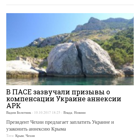
В ПАСЕ зазвучали призывы о
компенсации Украине аннексии
АРК
Вадим Болотник
-
10.10.2017 18:25
-
Влада
,
Новини
Президент Чехии предлагает заплатить Украине и
узаконить аннексию Крыма
Теги:
Крым
,
Чехия