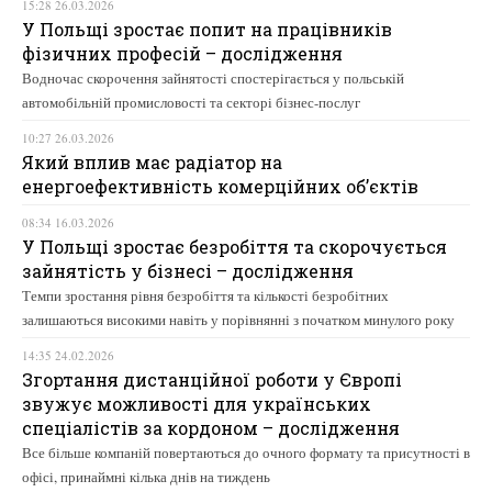
15:28 26.03.2026
У Польщі зростає попит на працівників
фізичних професій – дослідження
Водночас скорочення зайнятості спостерігається у польській
автомобільній промисловості та секторі бізнес-послуг
10:27 26.03.2026
Який вплив має радіатор на
енергоефективність комерційних об’єктів
08:34 16.03.2026
У Польщі зростає безробіття та скорочується
зайнятість у бізнесі – дослідження
Темпи зростання рівня безробіття та кількості безробітних
залишаються високими навіть у порівнянні з початком минулого року
14:35 24.02.2026
Згортання дистанційної роботи у Європі
звужує можливості для українських
спеціалістів за кордоном – дослідження
Все більше компаній повертаються до очного формату та присутності в
офісі, принаймні кілька днів на тиждень