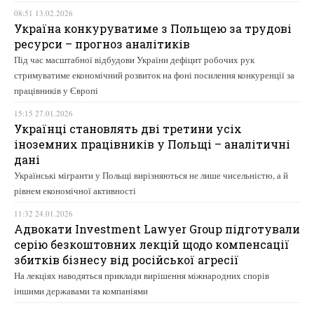
08:51 13.02.2026
Україна конкуруватиме з Польщею за трудові
ресурси – прогноз аналітиків
Під час масштабної відбудови України дефіцит робочих рук
стримуватиме економічний розвиток на фоні посилення конкуренції за
працівників у Європі
15:15 27.01.2026
Українці становлять дві третини усіх
іноземних працівників у Польщі – аналітичні
дані
Українські мігранти у Польщі вирізняються не лише чисельністю, а й
рівнем економічної активності
11:32 24.01.2026
Адвокати Investment Lawyer Group підготували
серію безкоштовних лекцій щодо компенсації
збитків бізнесу від російської агресії
На лекціях наводяться приклади вирішення міжнародних спорів
іншими державами та компаніями