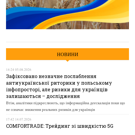
НОВИНИ
14:24 05.08.2026
Зафіксовано незначне послаблення
антиукраїнської риторики у польському
інфопросторі, але ризики для українців
залишаються – дослідження
Втім, аналітики підкреслюють, що інформаційна деескалація поки що
не означає зниження реальних ризиків для українців
17:42 14.07.2026
COMFORTRADE: Трейдинг зі швидкістю 5G