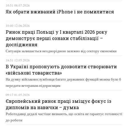
10:51 08.07.2026
Як обрати вживаний iPhone і не помилитися
10:40 12.06.2026
Ринок праці Польщі у І кварталі 2026 року
демонструє перші ознаки стабілізації –
дослідження
Ситуація залишається неоднорідною залежно від сектору економіки
18:51 12.05.2026
В Україні пропонують дозволити створювати
«військові товариства»
На думку військовослужбовця багато державних функцій можна було б
передати ветеранам-підприємцям
09:17 01.05.2026
Європейський ринок праці зміщує фокус із
дипломів на навички – думка
Роботодавці дедалі частіше визнають, що освіта не гарантує готовності
до роботи