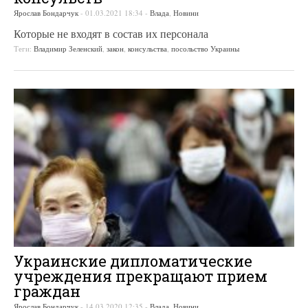
Ярослав Бондарчук
-
01.03.2021 18:34
-
Влада
,
Новини
Которые не входят в состав их персонала
Теги:
Владимир Зеленский
,
закон
,
консульства
,
посольство Украины
Украинские дипломатические
учреждения прекращают прием
граждан
Ярослав Бондарчук
-
14.03.2020 12:35
-
Влада
,
Новини