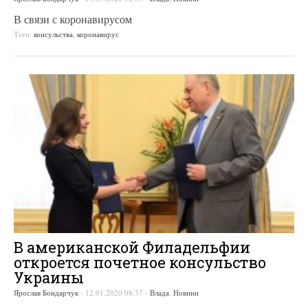
В связи с коронавирусом
Теги:
консульства
,
коронавирус
В американской Филадельфии
откроется почетное консульство
Украины
Ярослав Бондарчук
-
12.01.2020 08:37
-
Влада
,
Новини