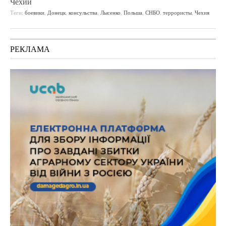
Чехии
Теги:
боевики
,
Донецк
,
консульства
,
Лысенко
,
Польша
,
СНБО
,
террористы
,
Чехия
РЕКЛАМА