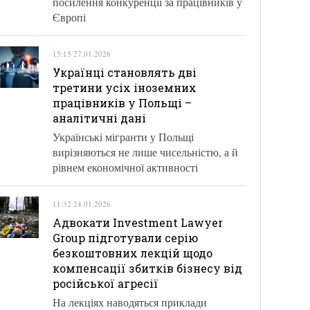
посилення конкуренції за працівників у
Європі
15:15 27.01.2026
Українці становлять дві
третини усіх іноземних
працівників у Польщі –
аналітичні дані
Українські мігранти у Польщі
вирізняються не лише чисельністю, а й
рівнем економічної активності
11:32 24.01.2026
Адвокати Investment Lawyer
Group підготували серію
безкоштовних лекцій щодо
компенсації збитків бізнесу від
російської агресії
На лекціях наводяться приклади