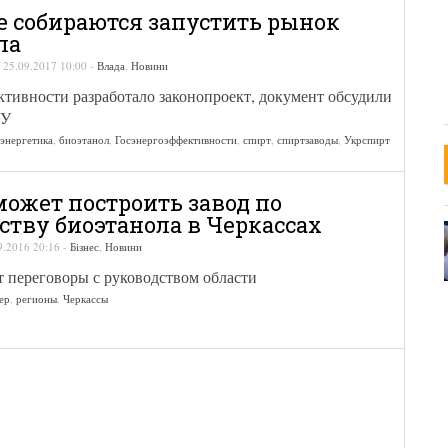
е собираются запустить рынок
ла
-
25.09.2017 10:00
-
Влада
,
Новини
тивности разработало законопроект, документ обсудили
РУ
 энергетика
,
биоэтанол
,
Госэнергоэффективности
,
спирт
,
спиртзаводы
,
Укрспирт
может построить завод по
ству биоэтанола в Черкассах
9.2016 20:16
-
Бізнес
,
Новини
 переговоры с руководством области
ер
,
регионы
,
Черкассы