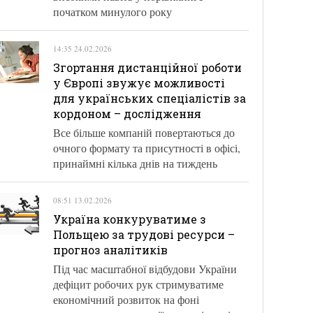
початком минулого року
14:35 24.02.2026
Згортання дистанційної роботи
у Європі звужує можливості
для українських спеціалістів за
кордоном – дослідження
Все більше компаній повертаються до
очного формату та присутності в офісі,
принаймні кілька днів на тиждень
08:51 13.02.2026
Україна конкуруватиме з
Польщею за трудові ресурси –
прогноз аналітиків
Під час масштабної відбудови України
дефіцит робочих рук стримуватиме
економічний розвиток на фоні