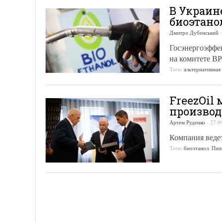
В Украин
биоэтано
Дмитро Дубенський
Госэнергоэффек
на комитете В
Теги:
альтернативная
FreezOil 
производ
Артем Руденко
-
27.0
Компания ведет
Теги:
биоэтанол
,
Пип