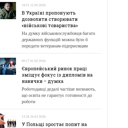
18:51 12.05.2026
В Україні пропонують
дозволити створювати
«військові товариства»
На думку військовослужбовця багато
державних функцій можна було б
передати ветеранам-підприємцям
09:17 01.05.2026
Європейський ринок праці
зміщує фокус із дипломів на
навички – думка
Роботодавці дедалі частіше визнають,
що освіта не гарантує готовності до
роботи
15:28 26.03.2026
У Польщі зростає попит на