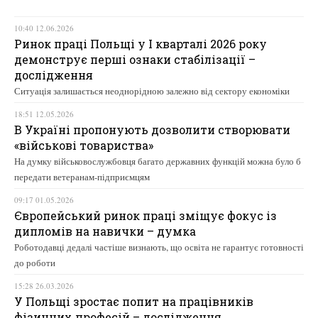
10:40 12.06.2026
Ринок праці Польщі у І кварталі 2026 року
демонструє перші ознаки стабілізації –
дослідження
Ситуація залишається неоднорідною залежно від сектору економіки
18:51 12.05.2026
В Україні пропонують дозволити створювати
«військові товариства»
На думку військовослужбовця багато державних функцій можна було б
передати ветеранам-підприємцям
09:17 01.05.2026
Європейський ринок праці зміщує фокус із
дипломів на навички – думка
Роботодавці дедалі частіше визнають, що освіта не гарантує готовності
до роботи
15:28 26.03.2026
У Польщі зростає попит на працівників
фізичних професій – дослідження