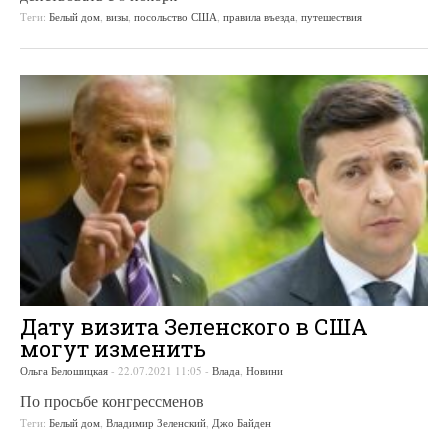
Теги:
Белый дом
,
визы
,
посольство США
,
правила въезда
,
путешествия
Дату визита Зеленского в США
могут изменить
Ольга Белошицкая
-
22.07.2021 11:05
-
Влада
,
Новини
По просьбе конгрессменов
Теги:
Белый дом
,
Владимир Зеленский
,
Джо Байден