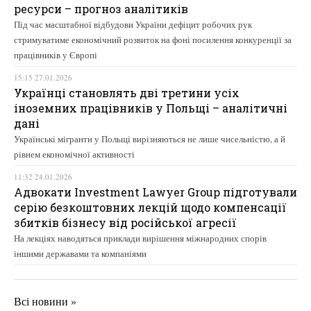
ресурси – прогноз аналітиків
Під час масштабної відбудови України дефіцит робочих рук
стримуватиме економічний розвиток на фоні посилення конкуренції за
працівників у Європі
15:15 27.01.2026
Українці становлять дві третини усіх
іноземних працівників у Польщі – аналітичні
дані
Українські мігранти у Польщі вирізняються не лише чисельністю, а й
рівнем економічної активності
11:32 24.01.2026
Адвокати Investment Lawyer Group підготували
серію безкоштовних лекцій щодо компенсації
збитків бізнесу від російської агресії
На лекціях наводяться приклади вирішення міжнародних спорів
іншими державами та компаніями
Всі новини »