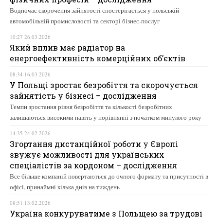
Водночас скорочення зайнятості спостерігається у польській
автомобільній промисловості та секторі бізнес-послуг
10:27 26.03.2026
Який вплив має радіатор на
енергоефективність комерційних об’єктів
08:34 16.03.2026
У Польщі зростає безробіття та скорочується
зайнятість у бізнесі – дослідження
Темпи зростання рівня безробіття та кількості безробітних
залишаються високими навіть у порівнянні з початком минулого року
14:35 24.02.2026
Згортання дистанційної роботи у Європі
звужує можливості для українських
спеціалістів за кордоном – дослідження
Все більше компаній повертаються до очного формату та присутності в
офісі, принаймні кілька днів на тиждень
08:51 13.02.2026
Україна конкуруватиме з Польщею за трудові