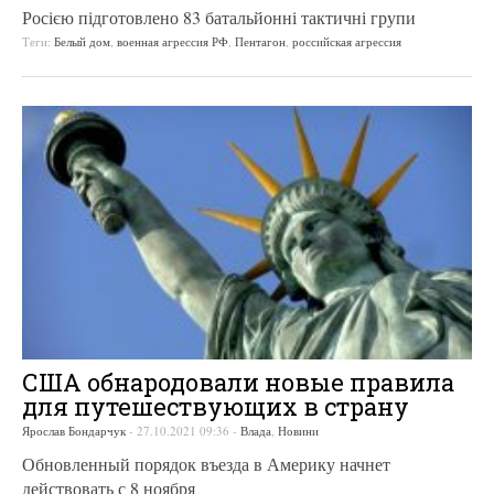
Росією підготовлено 83 батальйонні тактичні групи
Теги:
Белый дом
,
военная агрессия РФ
,
Пентагон
,
российская агрессия
США обнародовали новые правила
для путешествующих в страну
Ярослав Бондарчук
-
27.10.2021 09:36
-
Влада
,
Новини
Обновленный порядок въезда в Америку начнет
действовать с 8 ноября