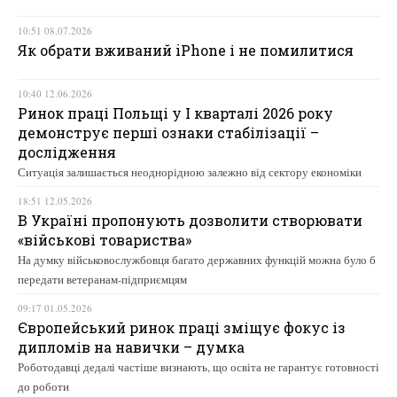
10:51 08.07.2026
Як обрати вживаний iPhone і не помилитися
10:40 12.06.2026
Ринок праці Польщі у І кварталі 2026 року
демонструє перші ознаки стабілізації –
дослідження
Ситуація залишається неоднорідною залежно від сектору економіки
18:51 12.05.2026
В Україні пропонують дозволити створювати
«військові товариства»
На думку військовослужбовця багато державних функцій можна було б
передати ветеранам-підприємцям
09:17 01.05.2026
Європейський ринок праці зміщує фокус із
дипломів на навички – думка
Роботодавці дедалі частіше визнають, що освіта не гарантує готовності
до роботи