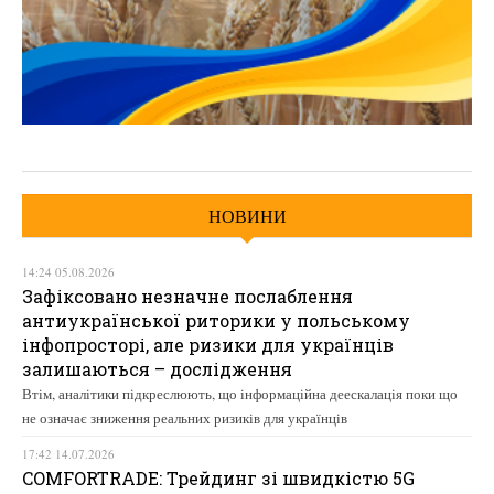
НОВИНИ
14:24 05.08.2026
Зафіксовано незначне послаблення
антиукраїнської риторики у польському
інфопросторі, але ризики для українців
залишаються – дослідження
Втім, аналітики підкреслюють, що інформаційна деескалація поки що
не означає зниження реальних ризиків для українців
17:42 14.07.2026
COMFORTRADE: Трейдинг зі швидкістю 5G