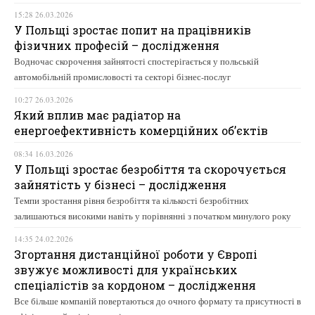
15:28 26.03.2026
У Польщі зростає попит на працівників
фізичних професій – дослідження
Водночас скорочення зайнятості спостерігається у польській
автомобільній промисловості та секторі бізнес-послуг
10:27 26.03.2026
Який вплив має радіатор на
енергоефективність комерційних об’єктів
08:34 16.03.2026
У Польщі зростає безробіття та скорочується
зайнятість у бізнесі – дослідження
Темпи зростання рівня безробіття та кількості безробітних
залишаються високими навіть у порівнянні з початком минулого року
14:35 24.02.2026
Згортання дистанційної роботи у Європі
звужує можливості для українських
спеціалістів за кордоном – дослідження
Все більше компаній повертаються до очного формату та присутності в