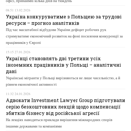
офісі, принаймні кілька днів на тиждень
08:51 13.02.2026
Україна конкуруватиме з Польщею за трудові
ресурси – прогноз аналітиків
Під час масштабної відбудови України дефіцит робочих рук
стримуватиме економічний розвиток на фоні посилення конкуренції за
працівників у Європі
15:15 27.01.2026
Українці становлять дві третини усіх
іноземних працівників у Польщі – аналітичні
дані
Українські мігранти у Польщі вирізняються не лише чисельністю, а й
рівнем економічної активності
11:32 24.01.2026
Адвокати Investment Lawyer Group підготували
серію безкоштовних лекцій щодо компенсації
збитків бізнесу від російської агресії
На лекціях наводяться приклади вирішення міжнародних спорів
іншими державами та компаніями